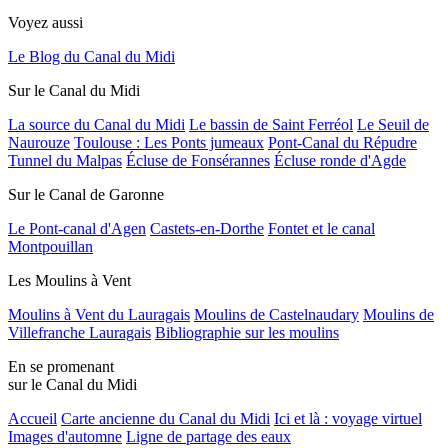
Voyez aussi
Le Blog du Canal du Midi
Sur le Canal du Midi
La source du Canal du Midi
Le bassin de Saint Ferréol
Le Seuil de
Naurouze
Toulouse : Les Ponts jumeaux
Pont-Canal du Répudre
Tunnel du Malpas
Écluse de Fonsérannes
Écluse ronde d'Agde
Sur le Canal de Garonne
Le Pont-canal d'Agen
Castets-en-Dorthe
Fontet et le canal
Montpouillan
Les Moulins à Vent
Moulins à Vent du Lauragais
Moulins de Castelnaudary
Moulins de
Villefranche Lauragais
Bibliographie sur les moulins
En se promenant
sur le Canal du Midi
Accueil
Carte ancienne du Canal du Midi
Ici et là : voyage virtuel
Images d'automne
Ligne de partage des eaux