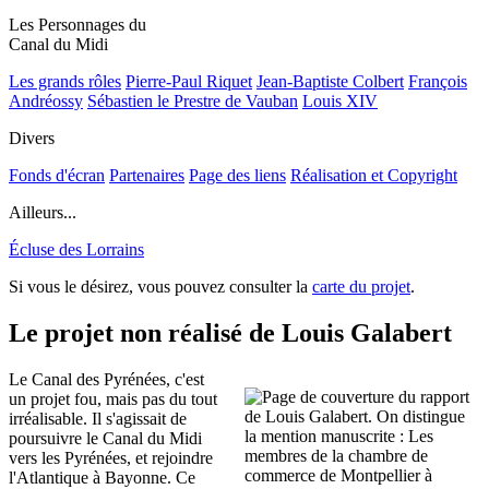
Les Personnages du
Canal du Midi
Les grands rôles
Pierre-Paul Riquet
Jean-Baptiste Colbert
François
Andréossy
Sébastien le Prestre de Vauban
Louis XIV
Divers
Fonds d'écran
Partenaires
Page des liens
Réalisation et Copyright
Ailleurs...
Écluse des Lorrains
Si vous le désirez, vous pouvez consulter la
carte du projet
.
Le projet non réalisé de Louis Galabert
Le Canal des Pyrénées, c'est
un projet fou, mais pas du tout
irréalisable. Il s'agissait de
poursuivre le Canal du Midi
vers les Pyrénées, et rejoindre
l'Atlantique à Bayonne. Ce