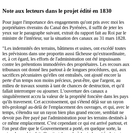
Note aux lecteurs dans le projet édité en 1830
Pour juger l'importance des engagements qu'ont pris avec moi les
porpriétaires riverains du Canal des Pyrénées, il suffit de jeter les
yeux sur le paragraphe suivant, extrait du rapport fait au Roi par le
ministre de l'intérieur, sur la situation des canaux au 31 mars 1828.
"Les indemnités des terrains, bâtimens et usines, ont excédé toutes
les prévisions dans une proportin aussi fâcheuse qu'extraordinaire,
et, à cet égard, les efforts de l'administration ont été impuissants
contre les prétentions immodérées des propriétaires. Les recours aux
tribunaux ont donné lieu partout à de longues procédures, qui, aux
sacrifices pécuniaires qu'elles ont entraînés, ont ajouté encore la
perte d'un temps non moins précieux, peut-être, que l'argent, au
milieu de travaux soumis à tant de chances de destruction, et qu'il
fallait interrompre ou ajourner. L'ouverture des canaux a
singulièrement accru la valeur de la propriété foncière dans les pays
qu'ils traversent. Cet accroissement, qui s'étend déjà sur un rayon
très-prolongé au-delà de l'emplacement des ouvrages, et qui, avec le
temps, s'étendra sur un rayon bien plus grand encore, semblait ne
devoir pas être payé par l'administration pour les terrains destinés à
ce même emplacement. C'est cependant ce qui est arrivé partout, et
l'on peut dire que le Gouvernement a porté, en quelque sorte, la