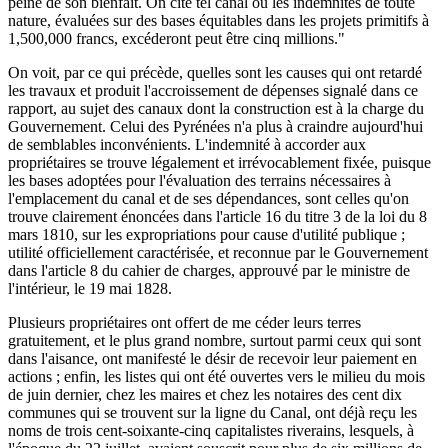
peine de son bienfait. On cite tel canal où les indemnités de toute
nature, évaluées sur des bases équitables dans les projets primitifs à
1,500,000 francs, excéderont peut être cinq millions."
On voit, par ce qui précède, quelles sont les causes qui ont retardé
les travaux et produit l'accroissement de dépenses signalé dans ce
rapport, au sujet des canaux dont la construction est à la charge du
Gouvernement. Celui des Pyrénées n'a plus à craindre aujourd'hui
de semblables inconvénients. L'indemnité à accorder aux
propriétaires se trouve légalement et irrévocablement fixée, puisque
les bases adoptées pour l'évaluation des terrains nécessaires à
l'emplacement du canal et de ses dépendances, sont celles qu'on
trouve clairement énoncées dans l'article 16 du titre 3 de la loi du 8
mars 1810, sur les expropriations pour cause d'utilité publique ;
utilité officiellement caractérisée, et reconnue par le Gouvernement
dans l'article 8 du cahier de charges, approuvé par le ministre de
l'intérieur, le 19 mai 1828.
Plusieurs propriétaires ont offert de me céder leurs terres
gratuitement, et le plus grand nombre, surtout parmi ceux qui sont
dans l'aisance, ont manifesté le désir de recevoir leur paiement en
actions ; enfin, les listes qui ont été ouvertes vers le milieu du mois
de juin dernier, chez les maires et chez les notaires des cent dix
communes qui se trouvent sur la ligne du Canal, ont déjà reçu les
noms de trois cent-soixante-cinq capitalistes riverains, lesquels, à