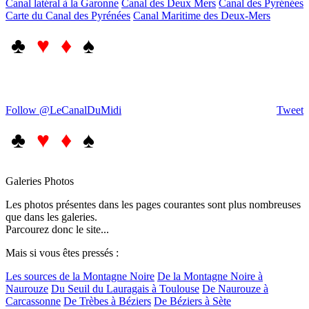
Canal latéral à la Garonne
Canal des Deux Mers
Canal des Pyrénées
Carte du Canal des Pyrénées
Canal Maritime des Deux-Mers
♣
♥ ♦
♠
Follow @LeCanalDuMidi
Tweet
♣
♥ ♦
♠
Galeries Photos
Les photos présentes dans les pages courantes sont plus nombreuses
que dans les galeries.
Parcourez donc le site...
Mais si vous êtes pressés :
Les sources de la Montagne Noire
De la Montagne Noire à
Naurouze
Du Seuil du Lauragais à Toulouse
De Naurouze à
Carcassonne
De Trèbes à Béziers
De Béziers à Sète