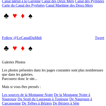
Canal latéral à la Garonne
Canal des Deux Mers
Canal des Pyrénées
Carte du Canal des Pyrénées
Canal Maritime des Deux-Mers
♣
♥ ♦
♠
Follow @LeCanalDuMidi
Tweet
♣
♥ ♦
♠
Galeries Photos
Les photos présentes dans les pages courantes sont plus nombreuses
que dans les galeries.
Parcourez donc le site...
Mais si vous êtes pressés :
Les sources de la Montagne Noire
De la Montagne Noire à
Naurouze
Du Seuil du Lauragais à Toulouse
De Naurouze à
Carcassonne
De Trèbes à Béziers
De Béziers à Sète