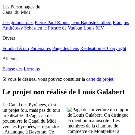
Les Personnages du
Canal du Midi
Les grands rôles
Pierre-Paul Riquet
Jean-Baptiste Colbert
François
Andréossy
Sébastien le Prestre de Vauban
Louis XIV
Divers
Fonds d'écran
Partenaires
Page des liens
Réalisation et Copyright
Ailleurs...
Écluse des Lorrains
Si vous le désirez, vous pouvez consulter la
carte du projet
.
Le projet non réalisé de Louis Galabert
Le Canal des Pyrénées, c'est
un projet fou, mais pas du tout
irréalisable. Il s'agissait de
poursuivre le Canal du Midi
vers les Pyrénées, et rejoindre
l'Atlantique à Bayonne. Ce