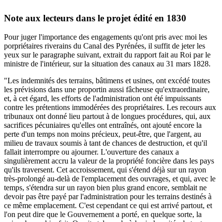
Note aux lecteurs dans le projet édité en 1830
Pour juger l'importance des engagements qu'ont pris avec moi les
porpriétaires riverains du Canal des Pyrénées, il suffit de jeter les
yeux sur le paragraphe suivant, extrait du rapport fait au Roi par le
ministre de l'intérieur, sur la situation des canaux au 31 mars 1828.
"Les indemnités des terrains, bâtimens et usines, ont excédé toutes
les prévisions dans une proportin aussi fâcheuse qu'extraordinaire,
et, à cet égard, les efforts de l'administration ont été impuissants
contre les prétentions immodérées des propriétaires. Les recours aux
tribunaux ont donné lieu partout à de longues procédures, qui, aux
sacrifices pécuniaires qu'elles ont entraînés, ont ajouté encore la
perte d'un temps non moins précieux, peut-être, que l'argent, au
milieu de travaux soumis à tant de chances de destruction, et qu'il
fallait interrompre ou ajourner. L'ouverture des canaux a
singulièrement accru la valeur de la propriété foncière dans les pays
qu'ils traversent. Cet accroissement, qui s'étend déjà sur un rayon
très-prolongé au-delà de l'emplacement des ouvrages, et qui, avec le
temps, s'étendra sur un rayon bien plus grand encore, semblait ne
devoir pas être payé par l'administration pour les terrains destinés à
ce même emplacement. C'est cependant ce qui est arrivé partout, et
l'on peut dire que le Gouvernement a porté, en quelque sorte, la