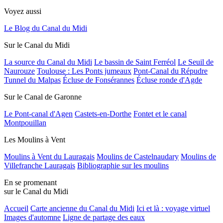
Voyez aussi
Le Blog du Canal du Midi
Sur le Canal du Midi
La source du Canal du Midi
Le bassin de Saint Ferréol
Le Seuil de
Naurouze
Toulouse : Les Ponts jumeaux
Pont-Canal du Répudre
Tunnel du Malpas
Écluse de Fonsérannes
Écluse ronde d'Agde
Sur le Canal de Garonne
Le Pont-canal d'Agen
Castets-en-Dorthe
Fontet et le canal
Montpouillan
Les Moulins à Vent
Moulins à Vent du Lauragais
Moulins de Castelnaudary
Moulins de
Villefranche Lauragais
Bibliographie sur les moulins
En se promenant
sur le Canal du Midi
Accueil
Carte ancienne du Canal du Midi
Ici et là : voyage virtuel
Images d'automne
Ligne de partage des eaux