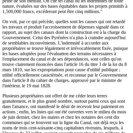
peine de son bienfait. On cite tel canal où les indemnités de toute
nature, évaluées sur des bases équitables dans les projets primitifs à
1,500,000 francs, excéderont peut être cinq millions."
On voit, par ce qui précède, quelles sont les causes qui ont retardé
les travaux et produit l'accroissement de dépenses signalé dans ce
rapport, au sujet des canaux dont la construction est à la charge du
Gouvernement. Celui des Pyrénées n'a plus à craindre aujourd'hui
de semblables inconvénients. L'indemnité à accorder aux
propriétaires se trouve légalement et irrévocablement fixée, puisque
les bases adoptées pour l'évaluation des terrains nécessaires à
l'emplacement du canal et de ses dépendances, sont celles qu'on
trouve clairement énoncées dans l'article 16 du titre 3 de la loi du 8
mars 1810, sur les expropriations pour cause d'utilité publique ;
utilité officiellement caractérisée, et reconnue par le Gouvernement
dans l'article 8 du cahier de charges, approuvé par le ministre de
l'intérieur, le 19 mai 1828.
Plusieurs propriétaires ont offert de me céder leurs terres
gratuitement, et le plus grand nombre, surtout parmi ceux qui sont
dans l'aisance, ont manifesté le désir de recevoir leur paiement en
actions ; enfin, les listes qui ont été ouvertes vers le milieu du mois
de juin dernier, chez les maires et chez les notaires des cent dix
communes qui se trouvent sur la ligne du Canal, ont déjà reçu les
noms de trois cent-soixante-cinq capitalistes riverains, lesquels, à