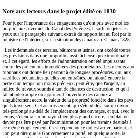
Note aux lecteurs dans le projet édité en 1830
Pour juger l'importance des engagements qu'ont pris avec moi les
porpriétaires riverains du Canal des Pyrénées, il suffit de jeter les
yeux sur le paragraphe suivant, extrait du rapport fait au Roi par le
ministre de l'intérieur, sur la situation des canaux au 31 mars 1828.
"Les indemnités des terrains, bâtimens et usines, ont excédé toutes
les prévisions dans une proportin aussi fâcheuse qu'extraordinaire,
et, à cet égard, les efforts de l'administration ont été impuissants
contre les prétentions immodérées des propriétaires. Les recours aux
tribunaux ont donné lieu partout à de longues procédures, qui, aux
sacrifices pécuniaires qu'elles ont entraînés, ont ajouté encore la
perte d'un temps non moins précieux, peut-être, que l'argent, au
milieu de travaux soumis à tant de chances de destruction, et qu'il
fallait interrompre ou ajourner. L'ouverture des canaux a
singulièrement accru la valeur de la propriété foncière dans les pays
qu'ils traversent. Cet accroissement, qui s'étend déjà sur un rayon
très-prolongé au-delà de l'emplacement des ouvrages, et qui, avec le
temps, s'étendra sur un rayon bien plus grand encore, semblait ne
devoir pas être payé par l'administration pour les terrains destinés à
ce même emplacement. C'est cependant ce qui est arrivé partout, et
l'on peut dire que le Gouvernement a porté, en quelque sorte, la