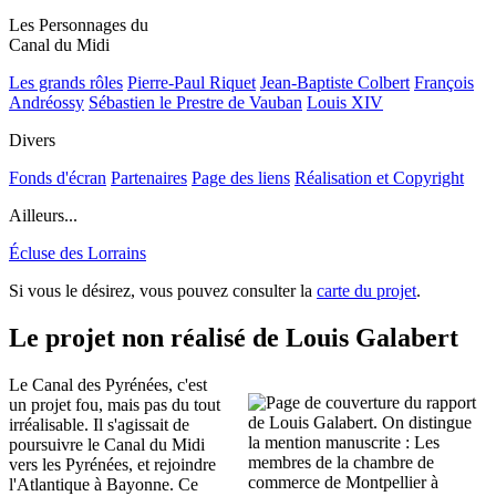
Les Personnages du
Canal du Midi
Les grands rôles
Pierre-Paul Riquet
Jean-Baptiste Colbert
François
Andréossy
Sébastien le Prestre de Vauban
Louis XIV
Divers
Fonds d'écran
Partenaires
Page des liens
Réalisation et Copyright
Ailleurs...
Écluse des Lorrains
Si vous le désirez, vous pouvez consulter la
carte du projet
.
Le projet non réalisé de Louis Galabert
Le Canal des Pyrénées, c'est
un projet fou, mais pas du tout
irréalisable. Il s'agissait de
poursuivre le Canal du Midi
vers les Pyrénées, et rejoindre
l'Atlantique à Bayonne. Ce