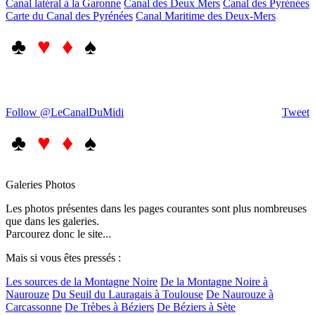
Canal latéral à la Garonne
Canal des Deux Mers
Canal des Pyrénées
Carte du Canal des Pyrénées
Canal Maritime des Deux-Mers
♣
♥ ♦
♠
Follow @LeCanalDuMidi
Tweet
♣
♥ ♦
♠
Galeries Photos
Les photos présentes dans les pages courantes sont plus nombreuses
que dans les galeries.
Parcourez donc le site...
Mais si vous êtes pressés :
Les sources de la Montagne Noire
De la Montagne Noire à
Naurouze
Du Seuil du Lauragais à Toulouse
De Naurouze à
Carcassonne
De Trèbes à Béziers
De Béziers à Sète