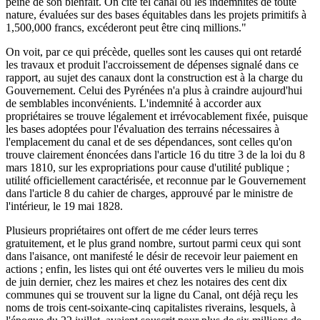
peine de son bienfait. On cite tel canal où les indemnités de toute
nature, évaluées sur des bases équitables dans les projets primitifs à
1,500,000 francs, excéderont peut être cinq millions."
On voit, par ce qui précède, quelles sont les causes qui ont retardé
les travaux et produit l'accroissement de dépenses signalé dans ce
rapport, au sujet des canaux dont la construction est à la charge du
Gouvernement. Celui des Pyrénées n'a plus à craindre aujourd'hui
de semblables inconvénients. L'indemnité à accorder aux
propriétaires se trouve légalement et irrévocablement fixée, puisque
les bases adoptées pour l'évaluation des terrains nécessaires à
l'emplacement du canal et de ses dépendances, sont celles qu'on
trouve clairement énoncées dans l'article 16 du titre 3 de la loi du 8
mars 1810, sur les expropriations pour cause d'utilité publique ;
utilité officiellement caractérisée, et reconnue par le Gouvernement
dans l'article 8 du cahier de charges, approuvé par le ministre de
l'intérieur, le 19 mai 1828.
Plusieurs propriétaires ont offert de me céder leurs terres
gratuitement, et le plus grand nombre, surtout parmi ceux qui sont
dans l'aisance, ont manifesté le désir de recevoir leur paiement en
actions ; enfin, les listes qui ont été ouvertes vers le milieu du mois
de juin dernier, chez les maires et chez les notaires des cent dix
communes qui se trouvent sur la ligne du Canal, ont déjà reçu les
noms de trois cent-soixante-cinq capitalistes riverains, lesquels, à