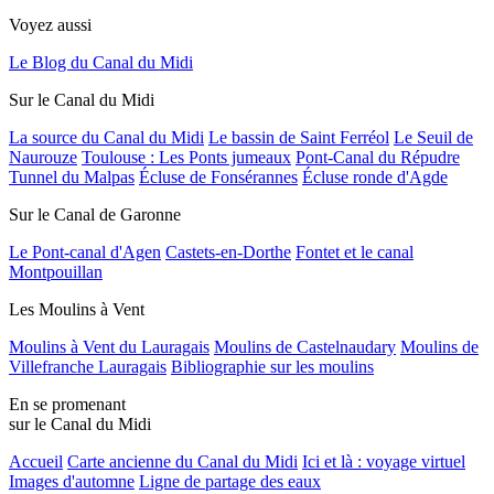
Voyez aussi
Le Blog du Canal du Midi
Sur le Canal du Midi
La source du Canal du Midi
Le bassin de Saint Ferréol
Le Seuil de
Naurouze
Toulouse : Les Ponts jumeaux
Pont-Canal du Répudre
Tunnel du Malpas
Écluse de Fonsérannes
Écluse ronde d'Agde
Sur le Canal de Garonne
Le Pont-canal d'Agen
Castets-en-Dorthe
Fontet et le canal
Montpouillan
Les Moulins à Vent
Moulins à Vent du Lauragais
Moulins de Castelnaudary
Moulins de
Villefranche Lauragais
Bibliographie sur les moulins
En se promenant
sur le Canal du Midi
Accueil
Carte ancienne du Canal du Midi
Ici et là : voyage virtuel
Images d'automne
Ligne de partage des eaux