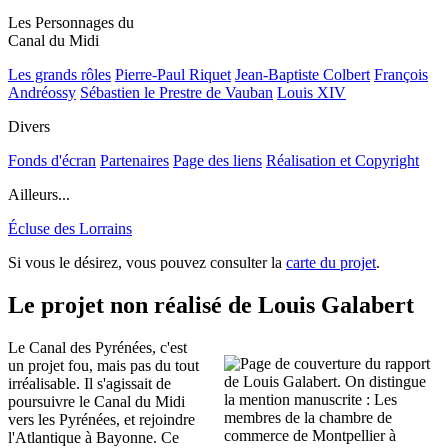
Les Personnages du
Canal du Midi
Les grands rôles
Pierre-Paul Riquet
Jean-Baptiste Colbert
François
Andréossy
Sébastien le Prestre de Vauban
Louis XIV
Divers
Fonds d'écran
Partenaires
Page des liens
Réalisation et Copyright
Ailleurs...
Écluse des Lorrains
Si vous le désirez, vous pouvez consulter la
carte du projet
.
Le projet non réalisé de Louis Galabert
Le Canal des Pyrénées, c'est
un projet fou, mais pas du tout
irréalisable. Il s'agissait de
poursuivre le Canal du Midi
vers les Pyrénées, et rejoindre
l'Atlantique à Bayonne. Ce