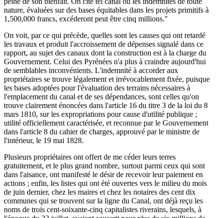
peine de son bienfait. On cite tel canal où les indemnités de toute
nature, évaluées sur des bases équitables dans les projets primitifs à
1,500,000 francs, excéderont peut être cinq millions."
On voit, par ce qui précède, quelles sont les causes qui ont retardé
les travaux et produit l'accroissement de dépenses signalé dans ce
rapport, au sujet des canaux dont la construction est à la charge du
Gouvernement. Celui des Pyrénées n'a plus à craindre aujourd'hui
de semblables inconvénients. L'indemnité à accorder aux
propriétaires se trouve légalement et irrévocablement fixée, puisque
les bases adoptées pour l'évaluation des terrains nécessaires à
l'emplacement du canal et de ses dépendances, sont celles qu'on
trouve clairement énoncées dans l'article 16 du titre 3 de la loi du 8
mars 1810, sur les expropriations pour cause d'utilité publique ;
utilité officiellement caractérisée, et reconnue par le Gouvernement
dans l'article 8 du cahier de charges, approuvé par le ministre de
l'intérieur, le 19 mai 1828.
Plusieurs propriétaires ont offert de me céder leurs terres
gratuitement, et le plus grand nombre, surtout parmi ceux qui sont
dans l'aisance, ont manifesté le désir de recevoir leur paiement en
actions ; enfin, les listes qui ont été ouvertes vers le milieu du mois
de juin dernier, chez les maires et chez les notaires des cent dix
communes qui se trouvent sur la ligne du Canal, ont déjà reçu les
noms de trois cent-soixante-cinq capitalistes riverains, lesquels, à