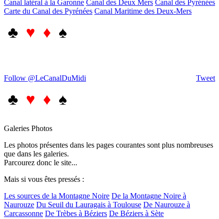
Canal latéral à la Garonne
Canal des Deux Mers
Canal des Pyrénées
Carte du Canal des Pyrénées
Canal Maritime des Deux-Mers
♣
♥ ♦
♠
Follow @LeCanalDuMidi
Tweet
♣
♥ ♦
♠
Galeries Photos
Les photos présentes dans les pages courantes sont plus nombreuses
que dans les galeries.
Parcourez donc le site...
Mais si vous êtes pressés :
Les sources de la Montagne Noire
De la Montagne Noire à
Naurouze
Du Seuil du Lauragais à Toulouse
De Naurouze à
Carcassonne
De Trèbes à Béziers
De Béziers à Sète