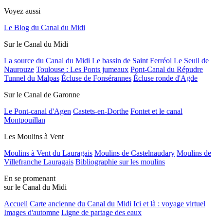
Voyez aussi
Le Blog du Canal du Midi
Sur le Canal du Midi
La source du Canal du Midi
Le bassin de Saint Ferréol
Le Seuil de
Naurouze
Toulouse : Les Ponts jumeaux
Pont-Canal du Répudre
Tunnel du Malpas
Écluse de Fonsérannes
Écluse ronde d'Agde
Sur le Canal de Garonne
Le Pont-canal d'Agen
Castets-en-Dorthe
Fontet et le canal
Montpouillan
Les Moulins à Vent
Moulins à Vent du Lauragais
Moulins de Castelnaudary
Moulins de
Villefranche Lauragais
Bibliographie sur les moulins
En se promenant
sur le Canal du Midi
Accueil
Carte ancienne du Canal du Midi
Ici et là : voyage virtuel
Images d'automne
Ligne de partage des eaux