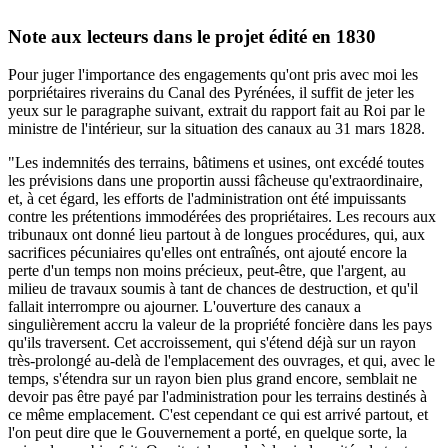
Note aux lecteurs dans le projet édité en 1830
Pour juger l'importance des engagements qu'ont pris avec moi les
porpriétaires riverains du Canal des Pyrénées, il suffit de jeter les
yeux sur le paragraphe suivant, extrait du rapport fait au Roi par le
ministre de l'intérieur, sur la situation des canaux au 31 mars 1828.
"Les indemnités des terrains, bâtimens et usines, ont excédé toutes
les prévisions dans une proportin aussi fâcheuse qu'extraordinaire,
et, à cet égard, les efforts de l'administration ont été impuissants
contre les prétentions immodérées des propriétaires. Les recours aux
tribunaux ont donné lieu partout à de longues procédures, qui, aux
sacrifices pécuniaires qu'elles ont entraînés, ont ajouté encore la
perte d'un temps non moins précieux, peut-être, que l'argent, au
milieu de travaux soumis à tant de chances de destruction, et qu'il
fallait interrompre ou ajourner. L'ouverture des canaux a
singulièrement accru la valeur de la propriété foncière dans les pays
qu'ils traversent. Cet accroissement, qui s'étend déjà sur un rayon
très-prolongé au-delà de l'emplacement des ouvrages, et qui, avec le
temps, s'étendra sur un rayon bien plus grand encore, semblait ne
devoir pas être payé par l'administration pour les terrains destinés à
ce même emplacement. C'est cependant ce qui est arrivé partout, et
l'on peut dire que le Gouvernement a porté, en quelque sorte, la