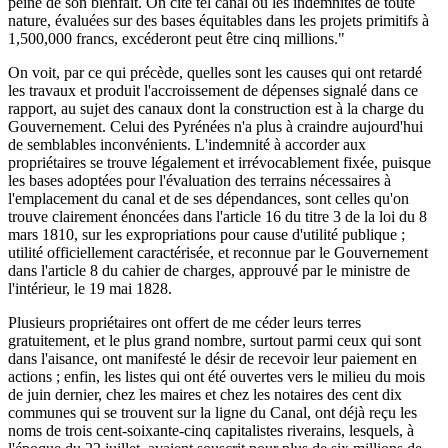
peine de son bienfait. On cite tel canal où les indemnités de toute
nature, évaluées sur des bases équitables dans les projets primitifs à
1,500,000 francs, excéderont peut être cinq millions."
On voit, par ce qui précède, quelles sont les causes qui ont retardé
les travaux et produit l'accroissement de dépenses signalé dans ce
rapport, au sujet des canaux dont la construction est à la charge du
Gouvernement. Celui des Pyrénées n'a plus à craindre aujourd'hui
de semblables inconvénients. L'indemnité à accorder aux
propriétaires se trouve légalement et irrévocablement fixée, puisque
les bases adoptées pour l'évaluation des terrains nécessaires à
l'emplacement du canal et de ses dépendances, sont celles qu'on
trouve clairement énoncées dans l'article 16 du titre 3 de la loi du 8
mars 1810, sur les expropriations pour cause d'utilité publique ;
utilité officiellement caractérisée, et reconnue par le Gouvernement
dans l'article 8 du cahier de charges, approuvé par le ministre de
l'intérieur, le 19 mai 1828.
Plusieurs propriétaires ont offert de me céder leurs terres
gratuitement, et le plus grand nombre, surtout parmi ceux qui sont
dans l'aisance, ont manifesté le désir de recevoir leur paiement en
actions ; enfin, les listes qui ont été ouvertes vers le milieu du mois
de juin dernier, chez les maires et chez les notaires des cent dix
communes qui se trouvent sur la ligne du Canal, ont déjà reçu les
noms de trois cent-soixante-cinq capitalistes riverains, lesquels, à