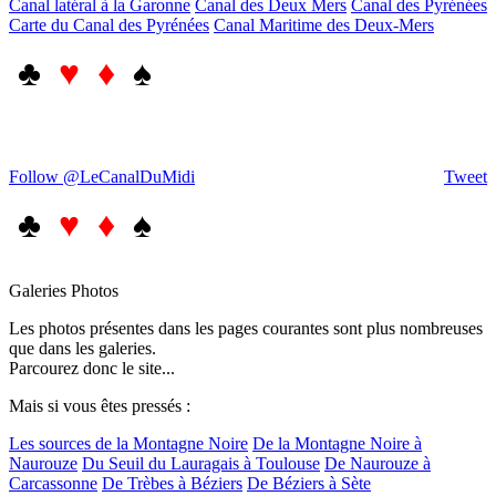
Canal latéral à la Garonne
Canal des Deux Mers
Canal des Pyrénées
Carte du Canal des Pyrénées
Canal Maritime des Deux-Mers
♣
♥ ♦
♠
Follow @LeCanalDuMidi
Tweet
♣
♥ ♦
♠
Galeries Photos
Les photos présentes dans les pages courantes sont plus nombreuses
que dans les galeries.
Parcourez donc le site...
Mais si vous êtes pressés :
Les sources de la Montagne Noire
De la Montagne Noire à
Naurouze
Du Seuil du Lauragais à Toulouse
De Naurouze à
Carcassonne
De Trèbes à Béziers
De Béziers à Sète