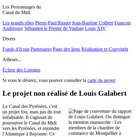
Les Personnages du
Canal du Midi
Les grands rôles
Pierre-Paul Riquet
Jean-Baptiste Colbert
François
Andréossy
Sébastien le Prestre de Vauban
Louis XIV
Divers
Fonds d'écran
Partenaires
Page des liens
Réalisation et Copyright
Ailleurs...
Écluse des Lorrains
Si vous le désirez, vous pouvez consulter la
carte du projet
.
Le projet non réalisé de Louis Galabert
Le Canal des Pyrénées, c'est
un projet fou, mais pas du tout
irréalisable. Il s'agissait de
poursuivre le Canal du Midi
vers les Pyrénées, et rejoindre
l'Atlantique à Bayonne. Ce