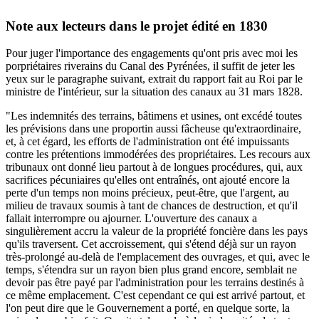
Note aux lecteurs dans le projet édité en 1830
Pour juger l'importance des engagements qu'ont pris avec moi les
porpriétaires riverains du Canal des Pyrénées, il suffit de jeter les
yeux sur le paragraphe suivant, extrait du rapport fait au Roi par le
ministre de l'intérieur, sur la situation des canaux au 31 mars 1828.
"Les indemnités des terrains, bâtimens et usines, ont excédé toutes
les prévisions dans une proportin aussi fâcheuse qu'extraordinaire,
et, à cet égard, les efforts de l'administration ont été impuissants
contre les prétentions immodérées des propriétaires. Les recours aux
tribunaux ont donné lieu partout à de longues procédures, qui, aux
sacrifices pécuniaires qu'elles ont entraînés, ont ajouté encore la
perte d'un temps non moins précieux, peut-être, que l'argent, au
milieu de travaux soumis à tant de chances de destruction, et qu'il
fallait interrompre ou ajourner. L'ouverture des canaux a
singulièrement accru la valeur de la propriété foncière dans les pays
qu'ils traversent. Cet accroissement, qui s'étend déjà sur un rayon
très-prolongé au-delà de l'emplacement des ouvrages, et qui, avec le
temps, s'étendra sur un rayon bien plus grand encore, semblait ne
devoir pas être payé par l'administration pour les terrains destinés à
ce même emplacement. C'est cependant ce qui est arrivé partout, et
l'on peut dire que le Gouvernement a porté, en quelque sorte, la