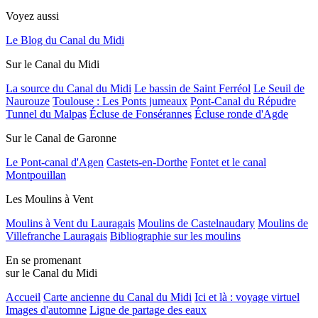
Voyez aussi
Le Blog du Canal du Midi
Sur le Canal du Midi
La source du Canal du Midi
Le bassin de Saint Ferréol
Le Seuil de
Naurouze
Toulouse : Les Ponts jumeaux
Pont-Canal du Répudre
Tunnel du Malpas
Écluse de Fonsérannes
Écluse ronde d'Agde
Sur le Canal de Garonne
Le Pont-canal d'Agen
Castets-en-Dorthe
Fontet et le canal
Montpouillan
Les Moulins à Vent
Moulins à Vent du Lauragais
Moulins de Castelnaudary
Moulins de
Villefranche Lauragais
Bibliographie sur les moulins
En se promenant
sur le Canal du Midi
Accueil
Carte ancienne du Canal du Midi
Ici et là : voyage virtuel
Images d'automne
Ligne de partage des eaux