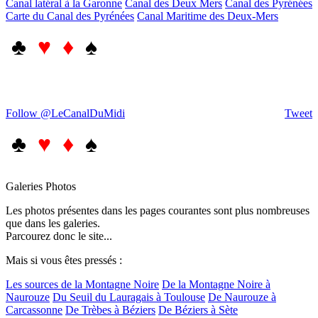
Canal latéral à la Garonne
Canal des Deux Mers
Canal des Pyrénées
Carte du Canal des Pyrénées
Canal Maritime des Deux-Mers
♣
♥ ♦
♠
Follow @LeCanalDuMidi
Tweet
♣
♥ ♦
♠
Galeries Photos
Les photos présentes dans les pages courantes sont plus nombreuses
que dans les galeries.
Parcourez donc le site...
Mais si vous êtes pressés :
Les sources de la Montagne Noire
De la Montagne Noire à
Naurouze
Du Seuil du Lauragais à Toulouse
De Naurouze à
Carcassonne
De Trèbes à Béziers
De Béziers à Sète