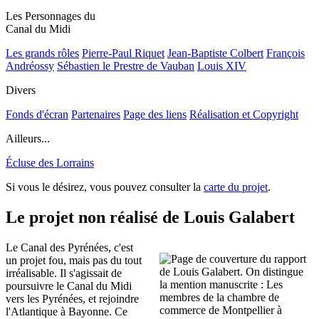
Les Personnages du
Canal du Midi
Les grands rôles
Pierre-Paul Riquet
Jean-Baptiste Colbert
François
Andréossy
Sébastien le Prestre de Vauban
Louis XIV
Divers
Fonds d'écran
Partenaires
Page des liens
Réalisation et Copyright
Ailleurs...
Écluse des Lorrains
Si vous le désirez, vous pouvez consulter la
carte du projet
.
Le projet non réalisé de Louis Galabert
Le Canal des Pyrénées, c'est
un projet fou, mais pas du tout
irréalisable. Il s'agissait de
poursuivre le Canal du Midi
vers les Pyrénées, et rejoindre
l'Atlantique à Bayonne. Ce