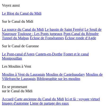
Voyez aussi
Le Blog du Canal du Midi
Sur le Canal du Midi
La source du Canal du Midi
Le bassin de Saint Ferréol
Le Seuil de
Naurouze
Toulouse : Les Ponts jumeaux
Pont-Canal du Répudre
Tunnel du Malpas
Écluse de Fonsérannes
Écluse ronde d'Agde
Sur le Canal de Garonne
Le Pont-canal d'Agen
Castets-en-Dorthe
Fontet et le canal
Montpouillan
Les Moulins à Vent
Moulins à Vent du Lauragais
Moulins de Castelnaudary
Moulins de
Villefranche Lauragais
Bibliographie sur les moulins
En se promenant
sur le Canal du Midi
Accueil
Carte ancienne du Canal du Midi
Ici et là : voyage virtuel
Images d'automne
Ligne de partage des eaux