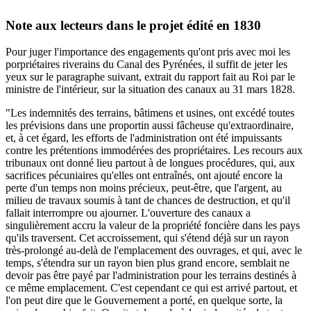
Note aux lecteurs dans le projet édité en 1830
Pour juger l'importance des engagements qu'ont pris avec moi les
porpriétaires riverains du Canal des Pyrénées, il suffit de jeter les
yeux sur le paragraphe suivant, extrait du rapport fait au Roi par le
ministre de l'intérieur, sur la situation des canaux au 31 mars 1828.
"Les indemnités des terrains, bâtimens et usines, ont excédé toutes
les prévisions dans une proportin aussi fâcheuse qu'extraordinaire,
et, à cet égard, les efforts de l'administration ont été impuissants
contre les prétentions immodérées des propriétaires. Les recours aux
tribunaux ont donné lieu partout à de longues procédures, qui, aux
sacrifices pécuniaires qu'elles ont entraînés, ont ajouté encore la
perte d'un temps non moins précieux, peut-être, que l'argent, au
milieu de travaux soumis à tant de chances de destruction, et qu'il
fallait interrompre ou ajourner. L'ouverture des canaux a
singulièrement accru la valeur de la propriété foncière dans les pays
qu'ils traversent. Cet accroissement, qui s'étend déjà sur un rayon
très-prolongé au-delà de l'emplacement des ouvrages, et qui, avec le
temps, s'étendra sur un rayon bien plus grand encore, semblait ne
devoir pas être payé par l'administration pour les terrains destinés à
ce même emplacement. C'est cependant ce qui est arrivé partout, et
l'on peut dire que le Gouvernement a porté, en quelque sorte, la