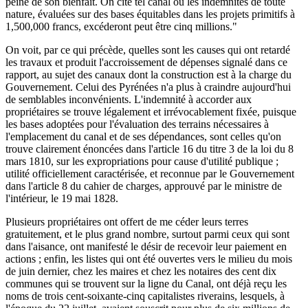
peine de son bienfait. On cite tel canal où les indemnités de toute
nature, évaluées sur des bases équitables dans les projets primitifs à
1,500,000 francs, excéderont peut être cinq millions."
On voit, par ce qui précède, quelles sont les causes qui ont retardé
les travaux et produit l'accroissement de dépenses signalé dans ce
rapport, au sujet des canaux dont la construction est à la charge du
Gouvernement. Celui des Pyrénées n'a plus à craindre aujourd'hui
de semblables inconvénients. L'indemnité à accorder aux
propriétaires se trouve légalement et irrévocablement fixée, puisque
les bases adoptées pour l'évaluation des terrains nécessaires à
l'emplacement du canal et de ses dépendances, sont celles qu'on
trouve clairement énoncées dans l'article 16 du titre 3 de la loi du 8
mars 1810, sur les expropriations pour cause d'utilité publique ;
utilité officiellement caractérisée, et reconnue par le Gouvernement
dans l'article 8 du cahier de charges, approuvé par le ministre de
l'intérieur, le 19 mai 1828.
Plusieurs propriétaires ont offert de me céder leurs terres
gratuitement, et le plus grand nombre, surtout parmi ceux qui sont
dans l'aisance, ont manifesté le désir de recevoir leur paiement en
actions ; enfin, les listes qui ont été ouvertes vers le milieu du mois
de juin dernier, chez les maires et chez les notaires des cent dix
communes qui se trouvent sur la ligne du Canal, ont déjà reçu les
noms de trois cent-soixante-cinq capitalistes riverains, lesquels, à