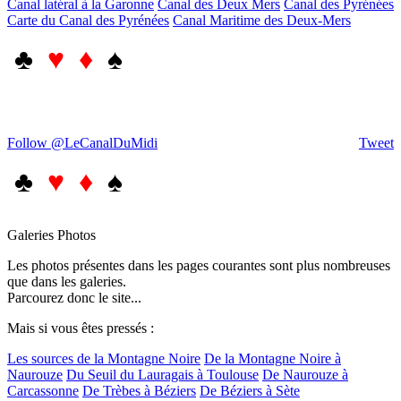
Canal latéral à la Garonne
Canal des Deux Mers
Canal des Pyrénées
Carte du Canal des Pyrénées
Canal Maritime des Deux-Mers
♣
♥ ♦
♠
Follow @LeCanalDuMidi
Tweet
♣
♥ ♦
♠
Galeries Photos
Les photos présentes dans les pages courantes sont plus nombreuses
que dans les galeries.
Parcourez donc le site...
Mais si vous êtes pressés :
Les sources de la Montagne Noire
De la Montagne Noire à
Naurouze
Du Seuil du Lauragais à Toulouse
De Naurouze à
Carcassonne
De Trèbes à Béziers
De Béziers à Sète