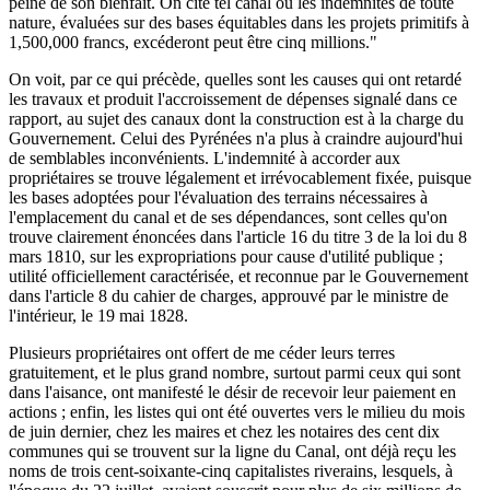
peine de son bienfait. On cite tel canal où les indemnités de toute
nature, évaluées sur des bases équitables dans les projets primitifs à
1,500,000 francs, excéderont peut être cinq millions."
On voit, par ce qui précède, quelles sont les causes qui ont retardé
les travaux et produit l'accroissement de dépenses signalé dans ce
rapport, au sujet des canaux dont la construction est à la charge du
Gouvernement. Celui des Pyrénées n'a plus à craindre aujourd'hui
de semblables inconvénients. L'indemnité à accorder aux
propriétaires se trouve légalement et irrévocablement fixée, puisque
les bases adoptées pour l'évaluation des terrains nécessaires à
l'emplacement du canal et de ses dépendances, sont celles qu'on
trouve clairement énoncées dans l'article 16 du titre 3 de la loi du 8
mars 1810, sur les expropriations pour cause d'utilité publique ;
utilité officiellement caractérisée, et reconnue par le Gouvernement
dans l'article 8 du cahier de charges, approuvé par le ministre de
l'intérieur, le 19 mai 1828.
Plusieurs propriétaires ont offert de me céder leurs terres
gratuitement, et le plus grand nombre, surtout parmi ceux qui sont
dans l'aisance, ont manifesté le désir de recevoir leur paiement en
actions ; enfin, les listes qui ont été ouvertes vers le milieu du mois
de juin dernier, chez les maires et chez les notaires des cent dix
communes qui se trouvent sur la ligne du Canal, ont déjà reçu les
noms de trois cent-soixante-cinq capitalistes riverains, lesquels, à