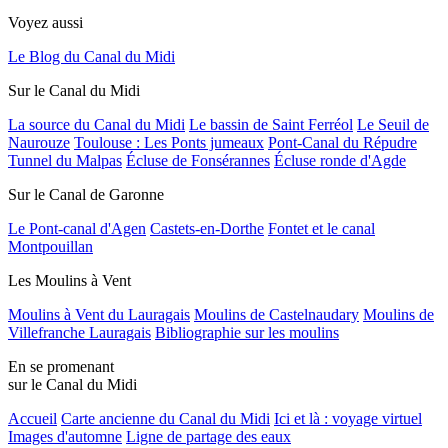
Voyez aussi
Le Blog du Canal du Midi
Sur le Canal du Midi
La source du Canal du Midi
Le bassin de Saint Ferréol
Le Seuil de
Naurouze
Toulouse : Les Ponts jumeaux
Pont-Canal du Répudre
Tunnel du Malpas
Écluse de Fonsérannes
Écluse ronde d'Agde
Sur le Canal de Garonne
Le Pont-canal d'Agen
Castets-en-Dorthe
Fontet et le canal
Montpouillan
Les Moulins à Vent
Moulins à Vent du Lauragais
Moulins de Castelnaudary
Moulins de
Villefranche Lauragais
Bibliographie sur les moulins
En se promenant
sur le Canal du Midi
Accueil
Carte ancienne du Canal du Midi
Ici et là : voyage virtuel
Images d'automne
Ligne de partage des eaux