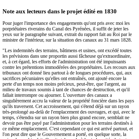
Note aux lecteurs dans le projet édité en 1830
Pour juger l'importance des engagements qu'ont pris avec moi les
porpriétaires riverains du Canal des Pyrénées, il suffit de jeter les
yeux sur le paragraphe suivant, extrait du rapport fait au Roi par le
ministre de l'intérieur, sur la situation des canaux au 31 mars 1828.
"Les indemnités des terrains, bâtimens et usines, ont excédé toutes
les prévisions dans une proportin aussi fâcheuse qu'extraordinaire,
et, à cet égard, les efforts de l'administration ont été impuissants
contre les prétentions immodérées des propriétaires. Les recours aux
tribunaux ont donné lieu partout à de longues procédures, qui, aux
sacrifices pécuniaires qu'elles ont entraînés, ont ajouté encore la
perte d'un temps non moins précieux, peut-être, que l'argent, au
milieu de travaux soumis à tant de chances de destruction, et qu'il
fallait interrompre ou ajourner. L'ouverture des canaux a
singulièrement accru la valeur de la propriété foncière dans les pays
qu'ils traversent. Cet accroissement, qui s'étend déjà sur un rayon
très-prolongé au-delà de l'emplacement des ouvrages, et qui, avec le
temps, s'étendra sur un rayon bien plus grand encore, semblait ne
devoir pas être payé par l'administration pour les terrains destinés à
ce même emplacement. C'est cependant ce qui est arrivé partout, et
l'on peut dire que le Gouvernement a porté, en quelque sorte, la