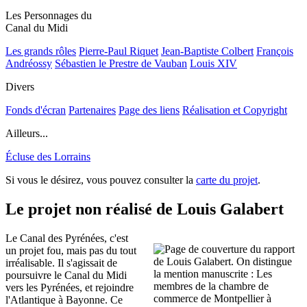
Les Personnages du
Canal du Midi
Les grands rôles
Pierre-Paul Riquet
Jean-Baptiste Colbert
François
Andréossy
Sébastien le Prestre de Vauban
Louis XIV
Divers
Fonds d'écran
Partenaires
Page des liens
Réalisation et Copyright
Ailleurs...
Écluse des Lorrains
Si vous le désirez, vous pouvez consulter la
carte du projet
.
Le projet non réalisé de Louis Galabert
Le Canal des Pyrénées, c'est
un projet fou, mais pas du tout
irréalisable. Il s'agissait de
poursuivre le Canal du Midi
vers les Pyrénées, et rejoindre
l'Atlantique à Bayonne. Ce