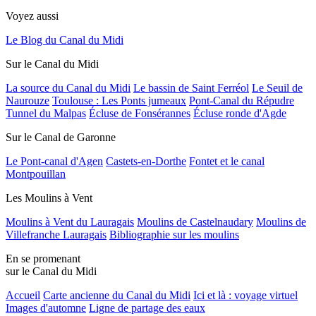
Voyez aussi
Le Blog du Canal du Midi
Sur le Canal du Midi
La source du Canal du Midi
Le bassin de Saint Ferréol
Le Seuil de
Naurouze
Toulouse : Les Ponts jumeaux
Pont-Canal du Répudre
Tunnel du Malpas
Écluse de Fonsérannes
Écluse ronde d'Agde
Sur le Canal de Garonne
Le Pont-canal d'Agen
Castets-en-Dorthe
Fontet et le canal
Montpouillan
Les Moulins à Vent
Moulins à Vent du Lauragais
Moulins de Castelnaudary
Moulins de
Villefranche Lauragais
Bibliographie sur les moulins
En se promenant
sur le Canal du Midi
Accueil
Carte ancienne du Canal du Midi
Ici et là : voyage virtuel
Images d'automne
Ligne de partage des eaux