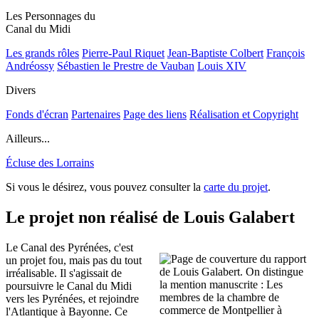
Les Personnages du
Canal du Midi
Les grands rôles
Pierre-Paul Riquet
Jean-Baptiste Colbert
François
Andréossy
Sébastien le Prestre de Vauban
Louis XIV
Divers
Fonds d'écran
Partenaires
Page des liens
Réalisation et Copyright
Ailleurs...
Écluse des Lorrains
Si vous le désirez, vous pouvez consulter la
carte du projet
.
Le projet non réalisé de Louis Galabert
Le Canal des Pyrénées, c'est
un projet fou, mais pas du tout
irréalisable. Il s'agissait de
poursuivre le Canal du Midi
vers les Pyrénées, et rejoindre
l'Atlantique à Bayonne. Ce