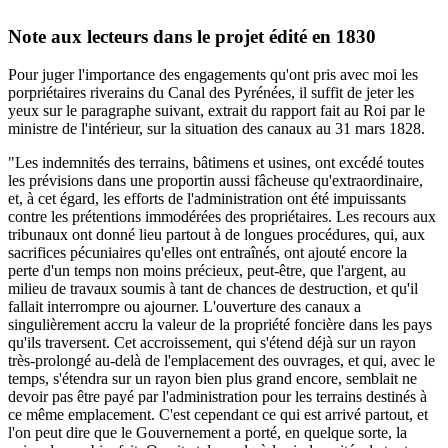
Note aux lecteurs dans le projet édité en 1830
Pour juger l'importance des engagements qu'ont pris avec moi les
porpriétaires riverains du Canal des Pyrénées, il suffit de jeter les
yeux sur le paragraphe suivant, extrait du rapport fait au Roi par le
ministre de l'intérieur, sur la situation des canaux au 31 mars 1828.
"Les indemnités des terrains, bâtimens et usines, ont excédé toutes
les prévisions dans une proportin aussi fâcheuse qu'extraordinaire,
et, à cet égard, les efforts de l'administration ont été impuissants
contre les prétentions immodérées des propriétaires. Les recours aux
tribunaux ont donné lieu partout à de longues procédures, qui, aux
sacrifices pécuniaires qu'elles ont entraînés, ont ajouté encore la
perte d'un temps non moins précieux, peut-être, que l'argent, au
milieu de travaux soumis à tant de chances de destruction, et qu'il
fallait interrompre ou ajourner. L'ouverture des canaux a
singulièrement accru la valeur de la propriété foncière dans les pays
qu'ils traversent. Cet accroissement, qui s'étend déjà sur un rayon
très-prolongé au-delà de l'emplacement des ouvrages, et qui, avec le
temps, s'étendra sur un rayon bien plus grand encore, semblait ne
devoir pas être payé par l'administration pour les terrains destinés à
ce même emplacement. C'est cependant ce qui est arrivé partout, et
l'on peut dire que le Gouvernement a porté, en quelque sorte, la