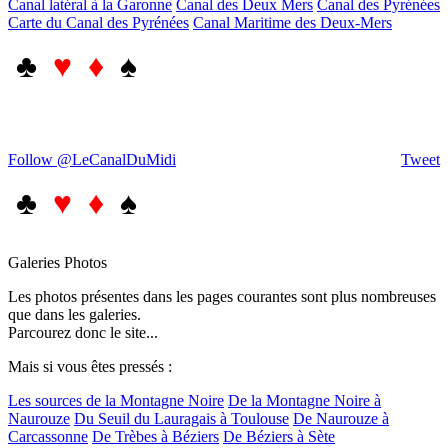
Canal latéral à la Garonne
Canal des Deux Mers
Canal des Pyrénées
Carte du Canal des Pyrénées
Canal Maritime des Deux-Mers
♣
♥ ♦
♠
Follow @LeCanalDuMidi
Tweet
♣
♥ ♦
♠
Galeries Photos
Les photos présentes dans les pages courantes sont plus nombreuses
que dans les galeries.
Parcourez donc le site...
Mais si vous êtes pressés :
Les sources de la Montagne Noire
De la Montagne Noire à
Naurouze
Du Seuil du Lauragais à Toulouse
De Naurouze à
Carcassonne
De Trèbes à Béziers
De Béziers à Sète