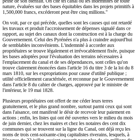
peine de son bienfait. On cite tel canal où les indemnités de toute
nature, évaluées sur des bases équitables dans les projets primitifs à
1,500,000 francs, excéderont peut être cinq millions."
On voit, par ce qui précède, quelles sont les causes qui ont retardé
les travaux et produit l'accroissement de dépenses signalé dans ce
rapport, au sujet des canaux dont la construction est à la charge du
Gouvernement. Celui des Pyrénées n'a plus à craindre aujourd'hui
de semblables inconvénients. L'indemnité à accorder aux
propriétaires se trouve légalement et irrévocablement fixée, puisque
les bases adoptées pour l'évaluation des terrains nécessaires à
l'emplacement du canal et de ses dépendances, sont celles qu'on
trouve clairement énoncées dans l'article 16 du titre 3 de la loi du 8
mars 1810, sur les expropriations pour cause d'utilité publique ;
utilité officiellement caractérisée, et reconnue par le Gouvernement
dans l'article 8 du cahier de charges, approuvé par le ministre de
l'intérieur, le 19 mai 1828.
Plusieurs propriétaires ont offert de me céder leurs terres
gratuitement, et le plus grand nombre, surtout parmi ceux qui sont
dans l'aisance, ont manifesté le désir de recevoir leur paiement en
actions ; enfin, les listes qui ont été ouvertes vers le milieu du mois
de juin dernier, chez les maires et chez les notaires des cent dix
communes qui se trouvent sur la ligne du Canal, ont déjà reçu les
noms de trois cent-soixante-cinq capitalistes riverains, lesquels, à