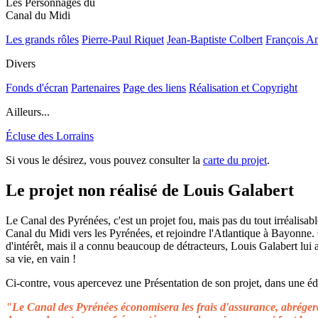
Les Personnages du
Canal du Midi
Les grands rôles
Pierre-Paul Riquet
Jean-Baptiste Colbert
François A
Divers
Fonds d'écran
Partenaires
Page des liens
Réalisation et Copyright
Ailleurs...
Écluse des Lorrains
Si vous le désirez, vous pouvez consulter la
carte du projet
.
Le projet non réalisé de Louis Galabert
Le Canal des Pyrénées, c'est un projet fou, mais pas du tout irréalisable
Canal du Midi vers les Pyrénées, et rejoindre l'Atlantique à Bayonne.
d'intérêt, mais il a connu beaucoup de détracteurs, Louis Galabert lui
sa vie, en vain !
Ci-contre, vous apercevez une Présentation de son projet, dans une édit
"Le Canal des Pyrénées économisera les frais d'assurance, abrégera 