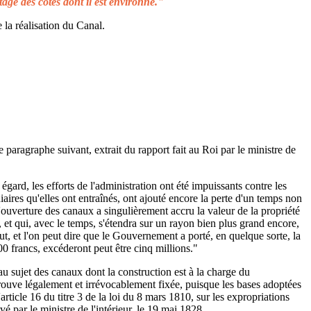
tage des côtes dont il est environné."
 la réalisation du Canal.
e paragraphe suivant, extrait du rapport fait au Roi par le ministre de
égard, les efforts de l'administration ont été impuissants contre les
aires qu'elles ont entraînés, ont ajouté encore la perte d'un temps non
L'ouverture des canaux a singulièrement accru la valeur de la propriété
 et qui, avec le temps, s'étendra sur un rayon bien plus grand encore,
ut, et l'on peut dire que le Gouvernement a porté, en quelque sorte, la
00 francs, excéderont peut être cinq millions."
au sujet des canaux dont la construction est à la charge du
rouve légalement et irrévocablement fixée, puisque les bases adoptées
rticle 16 du titre 3 de la loi du 8 mars 1810, sur les expropriations
é par le ministre de l'intérieur, le 19 mai 1828.