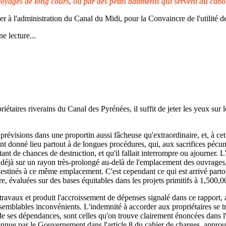
voyages de long cours, ou par des petits bâtiments qui servent au cabo
à l'administration du Canal du Midi, pour la Convaincre de l'utilité de
e lecture...
taires riverains du Canal des Pyrénées, il suffit de jeter les yeux sur l
prévisions dans une proportin aussi fâcheuse qu'extraordinaire, et, à cet 
t donné lieu partout à de longues procédures, qui, aux sacrifices pécuni
ant de chances de destruction, et qu'il fallait interrompre ou ajourner. 
d déjà sur un rayon très-prolongé au-delà de l'emplacement des ouvrages,
 destinés à ce même emplacement. C'est cependant ce qui est arrivé parto
re, évaluées sur des bases équitables dans les projets primitifs à 1,500,0
s travaux et produit l'accroissement de dépenses signalé dans ce rapport, 
emblables inconvénients. L'indemnité à accorder aux propriétaires se t
de ses dépendances, sont celles qu'on trouve clairement énoncées dans l'a
reconnue par le Gouvernement dans l'article 8 du cahier de charges, approuv