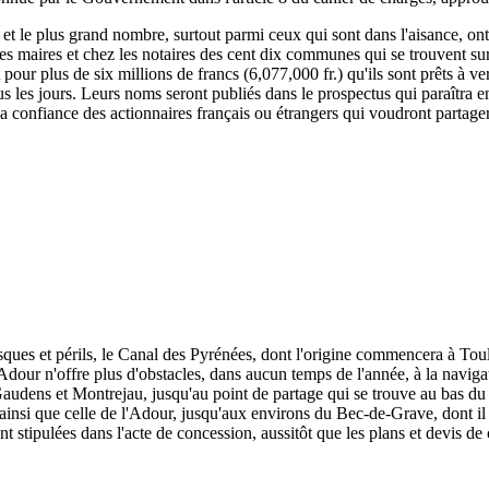
, et le plus grand nombre, surtout parmi ceux qui sont dans l'aisance, ont
 les maires et chez les notaires des cent dix communes qui se trouvent su
rit pour plus de six millions de francs (6,077,000 fr.) qu'ils sont prêts à
s les jours. Leurs noms seront publiés dans le prospectus qui paraîtra e
 la confiance des actionnaires français ou étrangers qui voudront partage
isques et périls, le Canal des Pyrénées, dont l'origine commencera à To
dour n'offre plus d'obstacles, dans aucun temps de l'année, à la naviga
udens et Montrejau, jusqu'au point de partage qui se trouve au bas du c
e, ainsi que celle de l'Adour, jusqu'aux environs du Bec-de-Grave, dont il 
nt stipulées dans l'acte de concession, aussitôt que les plans et devis de