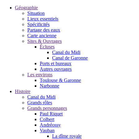
Géographie
Situation
Lieux essentiels
Spécificités
Partage des eaux
Carte ancienne
Sites & Ouvrages
Écluses
Canal du Midi
Canal de Garonne
Ports et bureaux
Autres ouvrages
Les environs
Toulouse & Garonne
Narbonne
Histoire
Canal du Midi
Grands rôles
Grands personnages
Paul Riquet
Colbert
Andréossy
Vauban
La dîme royale