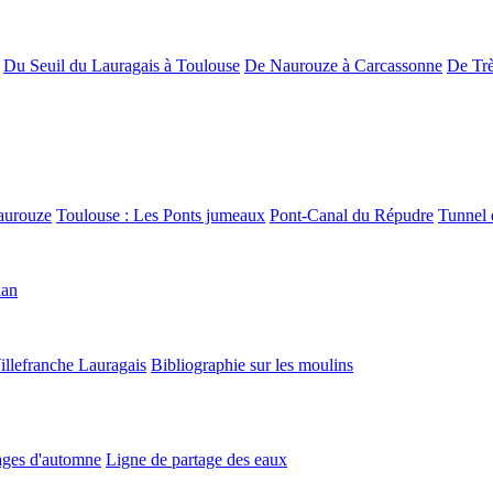
Du Seuil du Lauragais à Toulouse
De Naurouze à Carcassonne
De Trè
aurouze
Toulouse : Les Ponts jumeaux
Pont-Canal du Répudre
Tunnel 
lan
illefranche Lauragais
Bibliographie sur les moulins
ges d'automne
Ligne de partage des eaux