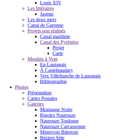
Louis XIV
Les littéraires
Jasmin
Les deux mers
Canal de Garonne
Projets non réalisés
Canal maritime
Canal des Pyrénées
Projet
Carte
Moulins à Vent
En Lauragais
À Castelnaudary
Vers Villefranche de Lauragais
Bibliographie
Photos
Présentation
Cartes Postales
Galeries
Montagne Noire
Rigoles Naurouze
Naurouze Toulouse
Naurouze Carcassonne
Minervois Biterrois
Béziers Sète