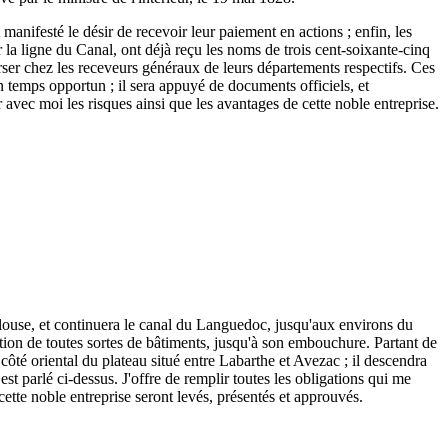
 manifesté le désir de recevoir leur paiement en actions ; enfin, les
r la ligne du Canal, ont déjà reçu les noms de trois cent-soixante-cinq
 verser chez les receveurs généraux de leurs départements respectifs. Ces
n temps opportun ; il sera appuyé de documents officiels, et
r avec moi les risques ainsi que les avantages de cette noble entreprise.
ulouse, et continuera le canal du Languedoc, jusqu'aux environs du
tion de toutes sortes de bâtiments, jusqu'à son embouchure. Partant de
ôté oriental du plateau situé entre Labarthe et Avezac ; il descendra
est parlé ci-dessus. J'offre de remplir toutes les obligations qui me
 cette noble entreprise seront levés, présentés et approuvés.