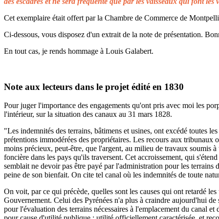
des escadres et ne sera fréquenté que par les vaisseaux qui font les 
Cet exemplaire était offert par la Chambre de Commerce de Montpellier 
Ci-dessous, vous disposez d'un extrait de la note de présentation. Bonn
En tout cas, je rends hommage à Louis Galabert.
Note aux lecteurs dans le projet édité en 1830
Pour juger l'importance des engagements qu'ont pris avec moi les porprié
l'intérieur, sur la situation des canaux au 31 mars 1828.
"Les indemnités des terrains, bâtimens et usines, ont excédé toutes les 
prétentions immodérées des propriétaires. Les recours aux tribunaux on
moins précieux, peut-être, que l'argent, au milieu de travaux soumis à t
foncière dans les pays qu'ils traversent. Cet accroissement, qui s'éten
semblait ne devoir pas être payé par l'administration pour les terrains
peine de son bienfait. On cite tel canal où les indemnités de toute natu
On voit, par ce qui précède, quelles sont les causes qui ont retardé le
Gouvernement. Celui des Pyrénées n'a plus à craindre aujourd'hui de s
pour l'évaluation des terrains nécessaires à l'emplacement du canal et 
pour cause d'utilité publique ; utilité officiellement caractérisée, et 