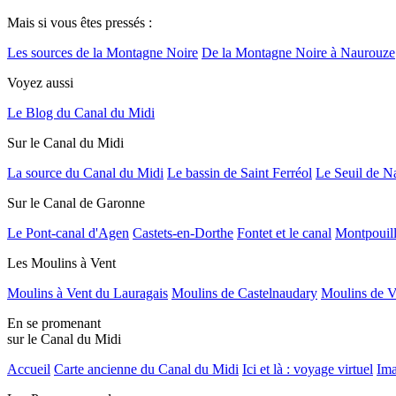
Mais si vous êtes pressés :
Les sources de la Montagne Noire
De la Montagne Noire à Naurouze
Voyez aussi
Le Blog du Canal du Midi
Sur le Canal du Midi
La source du Canal du Midi
Le bassin de Saint Ferréol
Le Seuil de N
Sur le Canal de Garonne
Le Pont-canal d'Agen
Castets-en-Dorthe
Fontet et le canal
Montpouil
Les Moulins à Vent
Moulins à Vent du Lauragais
Moulins de Castelnaudary
Moulins de V
En se promenant
sur le Canal du Midi
Accueil
Carte ancienne du Canal du Midi
Ici et là : voyage virtuel
Ima