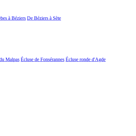
bes à Béziers
De Béziers à Sète
du Malpas
Écluse de Fonsérannes
Écluse ronde d'Agde