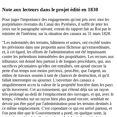
Note aux lecteurs dans le projet édité en 1830
Pour juger l'importance des engagements qu'ont pris avec moi les
porpriétaires riverains du Canal des Pyrénées, il suffit de jeter les
yeux sur le paragraphe suivant, extrait du rapport fait au Roi par le
ministre de l'intérieur, sur la situation des canaux au 31 mars 1828.
"Les indemnités des terrains, bâtimens et usines, ont excédé toutes
les prévisions dans une proportin aussi fâcheuse qu'extraordinaire,
et, à cet égard, les efforts de l'administration ont été impuissants
contre les prétentions immodérées des propriétaires. Les recours aux
tribunaux ont donné lieu partout à de longues procédures, qui, aux
sacrifices pécuniaires qu'elles ont entraînés, ont ajouté encore la
perte d'un temps non moins précieux, peut-être, que l'argent, au
milieu de travaux soumis à tant de chances de destruction, et qu'il
fallait interrompre ou ajourner. L'ouverture des canaux a
singulièrement accru la valeur de la propriété foncière dans les pays
qu'ils traversent. Cet accroissement, qui s'étend déjà sur un rayon
très-prolongé au-delà de l'emplacement des ouvrages, et qui, avec le
temps, s'étendra sur un rayon bien plus grand encore, semblait ne
devoir pas être payé par l'administration pour les terrains destinés à
ce même emplacement. C'est cependant ce qui est arrivé partout, et
l'on peut dire que le Gouvernement a porté, en quelque sorte, la