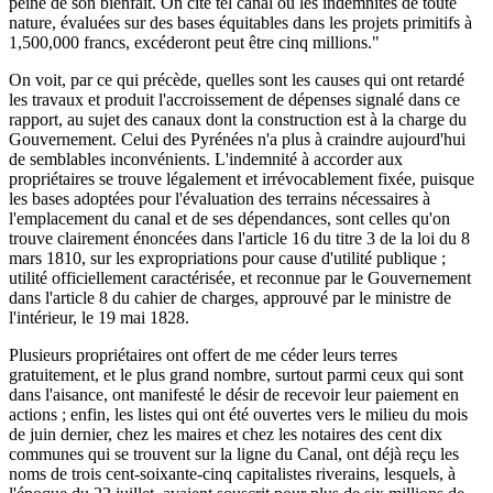
peine de son bienfait. On cite tel canal où les indemnités de toute
nature, évaluées sur des bases équitables dans les projets primitifs à
1,500,000 francs, excéderont peut être cinq millions."
On voit, par ce qui précède, quelles sont les causes qui ont retardé
les travaux et produit l'accroissement de dépenses signalé dans ce
rapport, au sujet des canaux dont la construction est à la charge du
Gouvernement. Celui des Pyrénées n'a plus à craindre aujourd'hui
de semblables inconvénients. L'indemnité à accorder aux
propriétaires se trouve légalement et irrévocablement fixée, puisque
les bases adoptées pour l'évaluation des terrains nécessaires à
l'emplacement du canal et de ses dépendances, sont celles qu'on
trouve clairement énoncées dans l'article 16 du titre 3 de la loi du 8
mars 1810, sur les expropriations pour cause d'utilité publique ;
utilité officiellement caractérisée, et reconnue par le Gouvernement
dans l'article 8 du cahier de charges, approuvé par le ministre de
l'intérieur, le 19 mai 1828.
Plusieurs propriétaires ont offert de me céder leurs terres
gratuitement, et le plus grand nombre, surtout parmi ceux qui sont
dans l'aisance, ont manifesté le désir de recevoir leur paiement en
actions ; enfin, les listes qui ont été ouvertes vers le milieu du mois
de juin dernier, chez les maires et chez les notaires des cent dix
communes qui se trouvent sur la ligne du Canal, ont déjà reçu les
noms de trois cent-soixante-cinq capitalistes riverains, lesquels, à