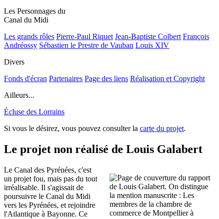
Les Personnages du
Canal du Midi
Les grands rôles
Pierre-Paul Riquet
Jean-Baptiste Colbert
François
Andréossy
Sébastien le Prestre de Vauban
Louis XIV
Divers
Fonds d'écran
Partenaires
Page des liens
Réalisation et Copyright
Ailleurs...
Écluse des Lorrains
Si vous le désirez, vous pouvez consulter la
carte du projet
.
Le projet non réalisé de Louis Galabert
Le Canal des Pyrénées, c'est
un projet fou, mais pas du tout
irréalisable. Il s'agissait de
poursuivre le Canal du Midi
vers les Pyrénées, et rejoindre
l'Atlantique à Bayonne. Ce