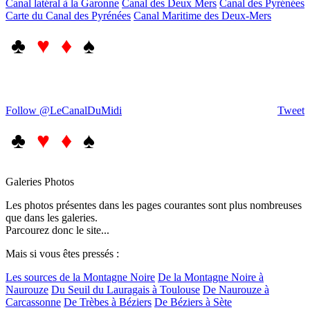
Canal latéral à la Garonne
Canal des Deux Mers
Canal des Pyrénées
Carte du Canal des Pyrénées
Canal Maritime des Deux-Mers
♣
♥ ♦
♠
Follow @LeCanalDuMidi
Tweet
♣
♥ ♦
♠
Galeries Photos
Les photos présentes dans les pages courantes sont plus nombreuses
que dans les galeries.
Parcourez donc le site...
Mais si vous êtes pressés :
Les sources de la Montagne Noire
De la Montagne Noire à
Naurouze
Du Seuil du Lauragais à Toulouse
De Naurouze à
Carcassonne
De Trèbes à Béziers
De Béziers à Sète