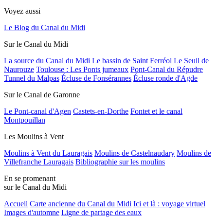
Voyez aussi
Le Blog du Canal du Midi
Sur le Canal du Midi
La source du Canal du Midi
Le bassin de Saint Ferréol
Le Seuil de
Naurouze
Toulouse : Les Ponts jumeaux
Pont-Canal du Répudre
Tunnel du Malpas
Écluse de Fonsérannes
Écluse ronde d'Agde
Sur le Canal de Garonne
Le Pont-canal d'Agen
Castets-en-Dorthe
Fontet et le canal
Montpouillan
Les Moulins à Vent
Moulins à Vent du Lauragais
Moulins de Castelnaudary
Moulins de
Villefranche Lauragais
Bibliographie sur les moulins
En se promenant
sur le Canal du Midi
Accueil
Carte ancienne du Canal du Midi
Ici et là : voyage virtuel
Images d'automne
Ligne de partage des eaux