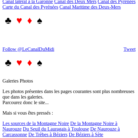
Canal latéral à la Garonne
Canal des Deux Mers
Canal des Pyrénées
Carte du Canal des Pyrénées
Canal Maritime des Deux-Mers
♣
♥ ♦
♠
Follow @LeCanalDuMidi
Tweet
♣
♥ ♦
♠
Galeries Photos
Les photos présentes dans les pages courantes sont plus nombreuses
que dans les galeries.
Parcourez donc le site...
Mais si vous êtes pressés :
Les sources de la Montagne Noire
De la Montagne Noire à
Naurouze
Du Seuil du Lauragais à Toulouse
De Naurouze à
Carcassonne
De Trèbes à Béziers
De Béziers à Sète