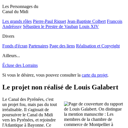
Les Personnages du
Canal du Midi
Les grands rôles
Pierre-Paul Riquet
Jean-Baptiste Colbert
François
Andréossy
Sébastien le Prestre de Vauban
Louis XIV
Divers
Fonds d'écran
Partenaires
Page des liens
Réalisation et Copyright
Ailleurs...
Écluse des Lorrains
Si vous le désirez, vous pouvez consulter la
carte du projet
.
Le projet non réalisé de Louis Galabert
Le Canal des Pyrénées, c'est
un projet fou, mais pas du tout
irréalisable. Il s'agissait de
poursuivre le Canal du Midi
vers les Pyrénées, et rejoindre
l'Atlantique à Bayonne. Ce