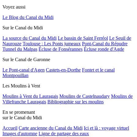
Voyez aussi
Le Blog du Canal du Midi
Sur le Canal du Midi
La source du Canal du Midi
Le bassin de Saint Ferréol
Le Seuil de
Naurouze
Toulouse : Les Ponts jumeaux
Pont-Canal du Répudre
Tunnel du Malpas
Écluse de Fonsérannes
Écluse ronde d'Agde
Sur le Canal de Garonne
Le Pont-canal d'Agen
Castets-en-Dorthe
Fontet et le canal
Montpouillan
Les Moulins à Vent
Moulins à Vent du Lauragais
Moulins de Castelnaudary
Moulins de
Villefranche Lauragais
Bibliographie sur les moulins
En se promenant
sur le Canal du Midi
Accueil
Carte ancienne du Canal du Midi
Ici et là : voyage virtuel
Images d'automne
Ligne de partage des eaux