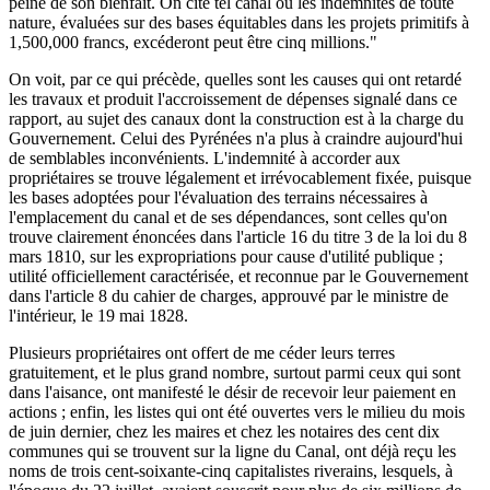
peine de son bienfait. On cite tel canal où les indemnités de toute
nature, évaluées sur des bases équitables dans les projets primitifs à
1,500,000 francs, excéderont peut être cinq millions."
On voit, par ce qui précède, quelles sont les causes qui ont retardé
les travaux et produit l'accroissement de dépenses signalé dans ce
rapport, au sujet des canaux dont la construction est à la charge du
Gouvernement. Celui des Pyrénées n'a plus à craindre aujourd'hui
de semblables inconvénients. L'indemnité à accorder aux
propriétaires se trouve légalement et irrévocablement fixée, puisque
les bases adoptées pour l'évaluation des terrains nécessaires à
l'emplacement du canal et de ses dépendances, sont celles qu'on
trouve clairement énoncées dans l'article 16 du titre 3 de la loi du 8
mars 1810, sur les expropriations pour cause d'utilité publique ;
utilité officiellement caractérisée, et reconnue par le Gouvernement
dans l'article 8 du cahier de charges, approuvé par le ministre de
l'intérieur, le 19 mai 1828.
Plusieurs propriétaires ont offert de me céder leurs terres
gratuitement, et le plus grand nombre, surtout parmi ceux qui sont
dans l'aisance, ont manifesté le désir de recevoir leur paiement en
actions ; enfin, les listes qui ont été ouvertes vers le milieu du mois
de juin dernier, chez les maires et chez les notaires des cent dix
communes qui se trouvent sur la ligne du Canal, ont déjà reçu les
noms de trois cent-soixante-cinq capitalistes riverains, lesquels, à