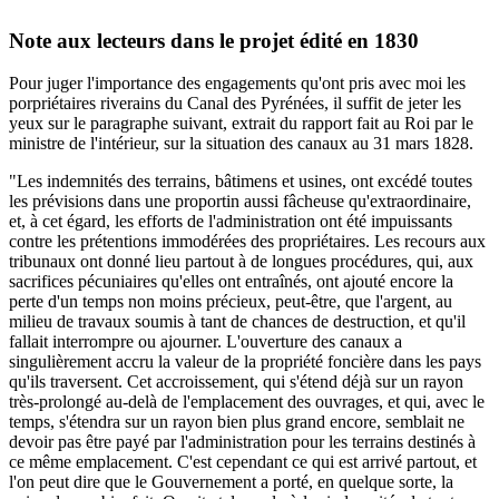
Note aux lecteurs dans le projet édité en 1830
Pour juger l'importance des engagements qu'ont pris avec moi les
porpriétaires riverains du Canal des Pyrénées, il suffit de jeter les
yeux sur le paragraphe suivant, extrait du rapport fait au Roi par le
ministre de l'intérieur, sur la situation des canaux au 31 mars 1828.
"Les indemnités des terrains, bâtimens et usines, ont excédé toutes
les prévisions dans une proportin aussi fâcheuse qu'extraordinaire,
et, à cet égard, les efforts de l'administration ont été impuissants
contre les prétentions immodérées des propriétaires. Les recours aux
tribunaux ont donné lieu partout à de longues procédures, qui, aux
sacrifices pécuniaires qu'elles ont entraînés, ont ajouté encore la
perte d'un temps non moins précieux, peut-être, que l'argent, au
milieu de travaux soumis à tant de chances de destruction, et qu'il
fallait interrompre ou ajourner. L'ouverture des canaux a
singulièrement accru la valeur de la propriété foncière dans les pays
qu'ils traversent. Cet accroissement, qui s'étend déjà sur un rayon
très-prolongé au-delà de l'emplacement des ouvrages, et qui, avec le
temps, s'étendra sur un rayon bien plus grand encore, semblait ne
devoir pas être payé par l'administration pour les terrains destinés à
ce même emplacement. C'est cependant ce qui est arrivé partout, et
l'on peut dire que le Gouvernement a porté, en quelque sorte, la