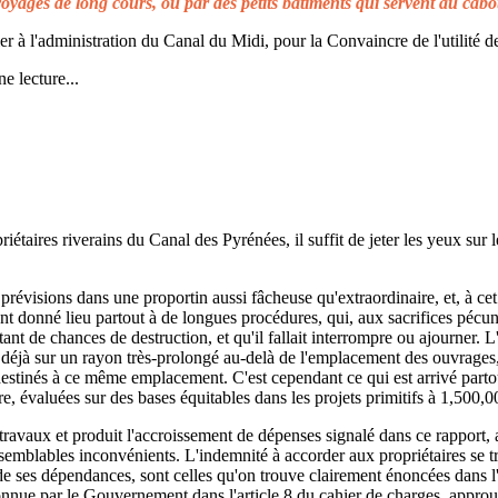
voyages de long cours, ou par des petits bâtiments qui servent au cabo
à l'administration du Canal du Midi, pour la Convaincre de l'utilité de
e lecture...
taires riverains du Canal des Pyrénées, il suffit de jeter les yeux sur l
prévisions dans une proportin aussi fâcheuse qu'extraordinaire, et, à cet 
t donné lieu partout à de longues procédures, qui, aux sacrifices pécuni
ant de chances de destruction, et qu'il fallait interrompre ou ajourner. 
d déjà sur un rayon très-prolongé au-delà de l'emplacement des ouvrages,
 destinés à ce même emplacement. C'est cependant ce qui est arrivé parto
re, évaluées sur des bases équitables dans les projets primitifs à 1,500,0
s travaux et produit l'accroissement de dépenses signalé dans ce rapport, 
emblables inconvénients. L'indemnité à accorder aux propriétaires se t
de ses dépendances, sont celles qu'on trouve clairement énoncées dans l'a
reconnue par le Gouvernement dans l'article 8 du cahier de charges, approuv