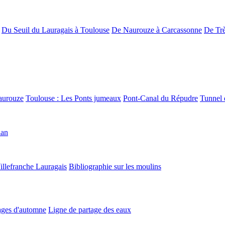
Du Seuil du Lauragais à Toulouse
De Naurouze à Carcassonne
De Trè
aurouze
Toulouse : Les Ponts jumeaux
Pont-Canal du Répudre
Tunnel 
lan
illefranche Lauragais
Bibliographie sur les moulins
ges d'automne
Ligne de partage des eaux