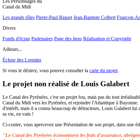
Les Personnages du
Canal du Midi
Les grands rôles
Pierre-Paul Riquet
Jean-Baptiste Colbert
François A
Divers
Fonds d'écran
Partenaires
Page des liens
Réalisation et Copyright
Ailleurs...
Écluse des Lorrains
Si vous le désirez, vous pouvez consulter la
carte du projet
.
Le projet non réalisé de Louis Galabert
Le Canal des Pyrénées, c'est un projet fou, mais pas du tout irréalisable
Canal du Midi vers les Pyrénées, et rejoindre l'Atlantique à Bayonne.
d'intérêt, mais il a connu beaucoup de détracteurs, Louis Galabert lui
sa vie, en vain !
Ci-contre, vous apercevez une Présentation de son projet, dans une édit
"Le Canal des Pyrénées économisera les frais d'assurance, abrégera 