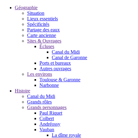
Géographie
Situation
Lieux essentiels
Spécificités
Partage des eaux
Carte ancienne
Sites & Ouvrages
Écluses
Canal du Midi
Canal de Garonne
Ports et bureaux
Autres ouvrages
Les environs
Toulouse & Garonne
Narbonne
Histoire
Canal du Midi
Grands rôles
Grands personnages
Paul Riquet
Colbert
Andréossy
Vauban
La dîme royale