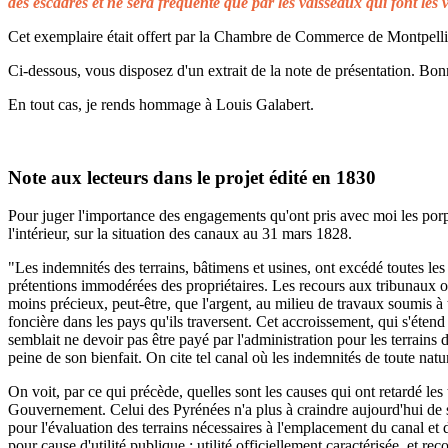
des escadres et ne sera fréquenté que par les vaisseaux qui font les 
Cet exemplaire était offert par la Chambre de Commerce de Montpellier 
Ci-dessous, vous disposez d'un extrait de la note de présentation. Bonn
En tout cas, je rends hommage à Louis Galabert.
Note aux lecteurs dans le projet édité en 1830
Pour juger l'importance des engagements qu'ont pris avec moi les porprié
l'intérieur, sur la situation des canaux au 31 mars 1828.
"Les indemnités des terrains, bâtimens et usines, ont excédé toutes les 
prétentions immodérées des propriétaires. Les recours aux tribunaux on
moins précieux, peut-être, que l'argent, au milieu de travaux soumis à t
foncière dans les pays qu'ils traversent. Cet accroissement, qui s'éten
semblait ne devoir pas être payé par l'administration pour les terrains
peine de son bienfait. On cite tel canal où les indemnités de toute natu
On voit, par ce qui précède, quelles sont les causes qui ont retardé le
Gouvernement. Celui des Pyrénées n'a plus à craindre aujourd'hui de s
pour l'évaluation des terrains nécessaires à l'emplacement du canal et 
pour cause d'utilité publique ; utilité officiellement caractérisée, et 