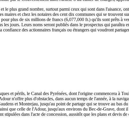
, et le plus grand nombre, surtout parmi ceux qui sont dans l'aisance, ont
 les maires et chez les notaires des cent dix communes qui se trouvent su
rit pour plus de six millions de francs (6,077,000 fr.) qu'ils sont prêts à
s les jours. Leurs noms seront publiés dans le prospectus qui paraîtra e
 la confiance des actionnaires français ou étrangers qui voudront partage
isques et périls, le Canal des Pyrénées, dont l'origine commencera à To
dour n'offre plus d'obstacles, dans aucun temps de l'année, à la naviga
udens et Montrejau, jusqu'au point de partage qui se trouve au bas du c
e, ainsi que celle de l'Adour, jusqu'aux environs du Bec-de-Grave, dont il 
nt stipulées dans l'acte de concession, aussitôt que les plans et devis de