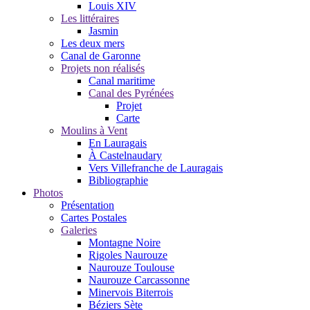
Louis XIV
Les littéraires
Jasmin
Les deux mers
Canal de Garonne
Projets non réalisés
Canal maritime
Canal des Pyrénées
Projet
Carte
Moulins à Vent
En Lauragais
À Castelnaudary
Vers Villefranche de Lauragais
Bibliographie
Photos
Présentation
Cartes Postales
Galeries
Montagne Noire
Rigoles Naurouze
Naurouze Toulouse
Naurouze Carcassonne
Minervois Biterrois
Béziers Sète