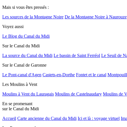
Mais si vous êtes pressés :
Les sources de la Montagne Noire
De la Montagne Noire à Naurouze
Voyez aussi
Le Blog du Canal du Midi
Sur le Canal du Midi
La source du Canal du Midi
Le bassin de Saint Ferréol
Le Seuil de N
Sur le Canal de Garonne
Le Pont-canal d'Agen
Castets-en-Dorthe
Fontet et le canal
Montpouil
Les Moulins à Vent
Moulins à Vent du Lauragais
Moulins de Castelnaudary
Moulins de V
En se promenant
sur le Canal du Midi
Accueil
Carte ancienne du Canal du Midi
Ici et là : voyage virtuel
Ima