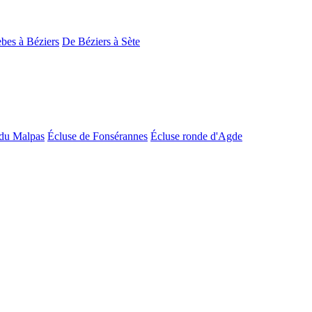
bes à Béziers
De Béziers à Sète
du Malpas
Écluse de Fonsérannes
Écluse ronde d'Agde