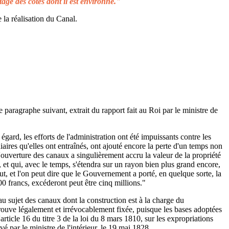
tage des côtes dont il est environné."
 la réalisation du Canal.
e paragraphe suivant, extrait du rapport fait au Roi par le ministre de
égard, les efforts de l'administration ont été impuissants contre les
aires qu'elles ont entraînés, ont ajouté encore la perte d'un temps non
L'ouverture des canaux a singulièrement accru la valeur de la propriété
 et qui, avec le temps, s'étendra sur un rayon bien plus grand encore,
ut, et l'on peut dire que le Gouvernement a porté, en quelque sorte, la
00 francs, excéderont peut être cinq millions."
au sujet des canaux dont la construction est à la charge du
rouve légalement et irrévocablement fixée, puisque les bases adoptées
rticle 16 du titre 3 de la loi du 8 mars 1810, sur les expropriations
é par le ministre de l'intérieur, le 19 mai 1828.