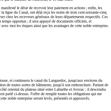
 manifesté le désir de recevoir leur paiement en actions ; enfin, les
r la ligne du Canal, ont déjà reçu les noms de trois cent-soixante-cinq
 verser chez les receveurs généraux de leurs départements respectifs. Ces
n temps opportun ; il sera appuyé de documents officiels, et
r avec moi les risques ainsi que les avantages de cette noble entreprise.
ulouse, et continuera le canal du Languedoc, jusqu'aux environs du
tion de toutes sortes de bâtiments, jusqu'à son embouchure. Partant de
ôté oriental du plateau situé entre Labarthe et Avezac ; il descendra
est parlé ci-dessus. J'offre de remplir toutes les obligations qui me
 cette noble entreprise seront levés, présentés et approuvés.