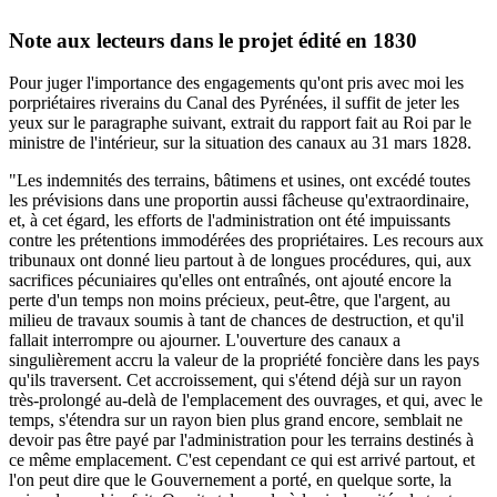
Note aux lecteurs dans le projet édité en 1830
Pour juger l'importance des engagements qu'ont pris avec moi les
porpriétaires riverains du Canal des Pyrénées, il suffit de jeter les
yeux sur le paragraphe suivant, extrait du rapport fait au Roi par le
ministre de l'intérieur, sur la situation des canaux au 31 mars 1828.
"Les indemnités des terrains, bâtimens et usines, ont excédé toutes
les prévisions dans une proportin aussi fâcheuse qu'extraordinaire,
et, à cet égard, les efforts de l'administration ont été impuissants
contre les prétentions immodérées des propriétaires. Les recours aux
tribunaux ont donné lieu partout à de longues procédures, qui, aux
sacrifices pécuniaires qu'elles ont entraînés, ont ajouté encore la
perte d'un temps non moins précieux, peut-être, que l'argent, au
milieu de travaux soumis à tant de chances de destruction, et qu'il
fallait interrompre ou ajourner. L'ouverture des canaux a
singulièrement accru la valeur de la propriété foncière dans les pays
qu'ils traversent. Cet accroissement, qui s'étend déjà sur un rayon
très-prolongé au-delà de l'emplacement des ouvrages, et qui, avec le
temps, s'étendra sur un rayon bien plus grand encore, semblait ne
devoir pas être payé par l'administration pour les terrains destinés à
ce même emplacement. C'est cependant ce qui est arrivé partout, et
l'on peut dire que le Gouvernement a porté, en quelque sorte, la