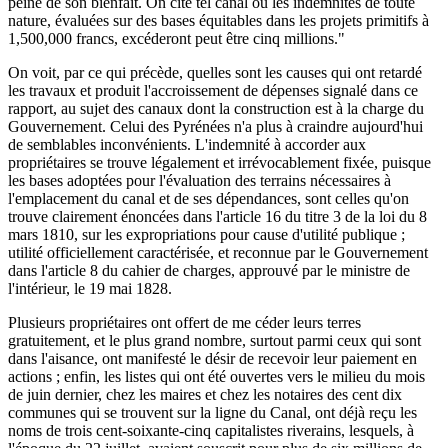
peine de son bienfait. On cite tel canal où les indemnités de toute
nature, évaluées sur des bases équitables dans les projets primitifs à
1,500,000 francs, excéderont peut être cinq millions."
On voit, par ce qui précède, quelles sont les causes qui ont retardé
les travaux et produit l'accroissement de dépenses signalé dans ce
rapport, au sujet des canaux dont la construction est à la charge du
Gouvernement. Celui des Pyrénées n'a plus à craindre aujourd'hui
de semblables inconvénients. L'indemnité à accorder aux
propriétaires se trouve légalement et irrévocablement fixée, puisque
les bases adoptées pour l'évaluation des terrains nécessaires à
l'emplacement du canal et de ses dépendances, sont celles qu'on
trouve clairement énoncées dans l'article 16 du titre 3 de la loi du 8
mars 1810, sur les expropriations pour cause d'utilité publique ;
utilité officiellement caractérisée, et reconnue par le Gouvernement
dans l'article 8 du cahier de charges, approuvé par le ministre de
l'intérieur, le 19 mai 1828.
Plusieurs propriétaires ont offert de me céder leurs terres
gratuitement, et le plus grand nombre, surtout parmi ceux qui sont
dans l'aisance, ont manifesté le désir de recevoir leur paiement en
actions ; enfin, les listes qui ont été ouvertes vers le milieu du mois
de juin dernier, chez les maires et chez les notaires des cent dix
communes qui se trouvent sur la ligne du Canal, ont déjà reçu les
noms de trois cent-soixante-cinq capitalistes riverains, lesquels, à