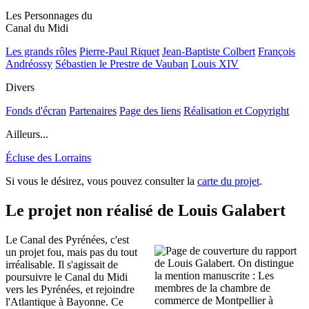
Les Personnages du
Canal du Midi
Les grands rôles
Pierre-Paul Riquet
Jean-Baptiste Colbert
François
Andréossy
Sébastien le Prestre de Vauban
Louis XIV
Divers
Fonds d'écran
Partenaires
Page des liens
Réalisation et Copyright
Ailleurs...
Écluse des Lorrains
Si vous le désirez, vous pouvez consulter la
carte du projet
.
Le projet non réalisé de Louis Galabert
Le Canal des Pyrénées, c'est
un projet fou, mais pas du tout
irréalisable. Il s'agissait de
poursuivre le Canal du Midi
vers les Pyrénées, et rejoindre
l'Atlantique à Bayonne. Ce