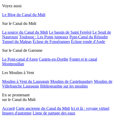
Voyez aussi
Le Blog du Canal du Midi
Sur le Canal du Midi
La source du Canal du Midi
Le bassin de Saint Ferréol
Le Seuil de
Naurouze
Toulouse : Les Ponts jumeaux
Pont-Canal du Répudre
Tunnel du Malpas
Écluse de Fonsérannes
Écluse ronde d'Agde
Sur le Canal de Garonne
Le Pont-canal d'Agen
Castets-en-Dorthe
Fontet et le canal
Montpouillan
Les Moulins à Vent
Moulins à Vent du Lauragais
Moulins de Castelnaudary
Moulins de
Villefranche Lauragais
Bibliographie sur les moulins
En se promenant
sur le Canal du Midi
Accueil
Carte ancienne du Canal du Midi
Ici et là : voyage virtuel
Images d'automne
Ligne de partage des eaux