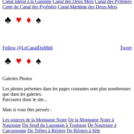
Canal latéral à la Garonne
Canal des Deux Mers
Canal des Pyrénées
Carte du Canal des Pyrénées
Canal Maritime des Deux-Mers
♣
♥ ♦
♠
Follow @LeCanalDuMidi
Tweet
♣
♥ ♦
♠
Galeries Photos
Les photos présentes dans les pages courantes sont plus nombreuses
que dans les galeries.
Parcourez donc le site...
Mais si vous êtes pressés :
Les sources de la Montagne Noire
De la Montagne Noire à
Naurouze
Du Seuil du Lauragais à Toulouse
De Naurouze à
Carcassonne
De Trèbes à Béziers
De Béziers à Sète