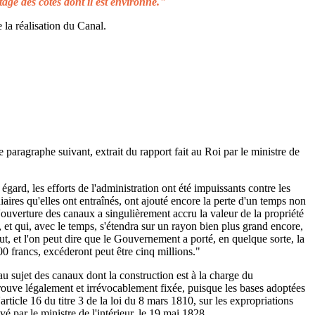
tage des côtes dont il est environné."
 la réalisation du Canal.
e paragraphe suivant, extrait du rapport fait au Roi par le ministre de
égard, les efforts de l'administration ont été impuissants contre les
aires qu'elles ont entraînés, ont ajouté encore la perte d'un temps non
L'ouverture des canaux a singulièrement accru la valeur de la propriété
 et qui, avec le temps, s'étendra sur un rayon bien plus grand encore,
ut, et l'on peut dire que le Gouvernement a porté, en quelque sorte, la
00 francs, excéderont peut être cinq millions."
au sujet des canaux dont la construction est à la charge du
rouve légalement et irrévocablement fixée, puisque les bases adoptées
rticle 16 du titre 3 de la loi du 8 mars 1810, sur les expropriations
é par le ministre de l'intérieur, le 19 mai 1828.