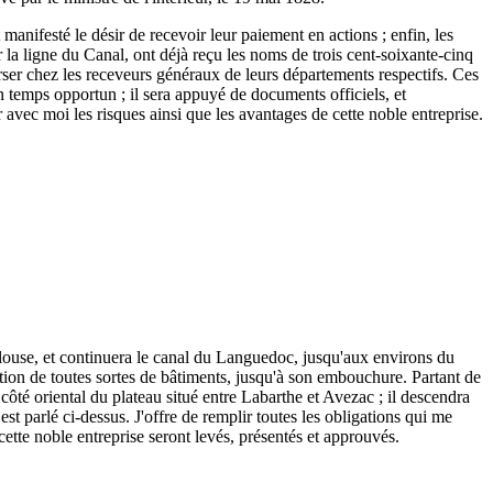
 manifesté le désir de recevoir leur paiement en actions ; enfin, les
r la ligne du Canal, ont déjà reçu les noms de trois cent-soixante-cinq
 verser chez les receveurs généraux de leurs départements respectifs. Ces
n temps opportun ; il sera appuyé de documents officiels, et
r avec moi les risques ainsi que les avantages de cette noble entreprise.
ulouse, et continuera le canal du Languedoc, jusqu'aux environs du
tion de toutes sortes de bâtiments, jusqu'à son embouchure. Partant de
ôté oriental du plateau situé entre Labarthe et Avezac ; il descendra
est parlé ci-dessus. J'offre de remplir toutes les obligations qui me
 cette noble entreprise seront levés, présentés et approuvés.