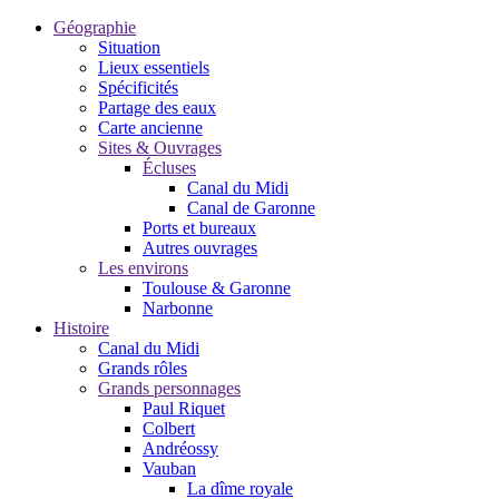
Géographie
Situation
Lieux essentiels
Spécificités
Partage des eaux
Carte ancienne
Sites & Ouvrages
Écluses
Canal du Midi
Canal de Garonne
Ports et bureaux
Autres ouvrages
Les environs
Toulouse & Garonne
Narbonne
Histoire
Canal du Midi
Grands rôles
Grands personnages
Paul Riquet
Colbert
Andréossy
Vauban
La dîme royale