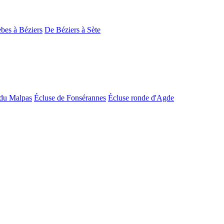
bes à Béziers
De Béziers à Sète
du Malpas
Écluse de Fonsérannes
Écluse ronde d'Agde