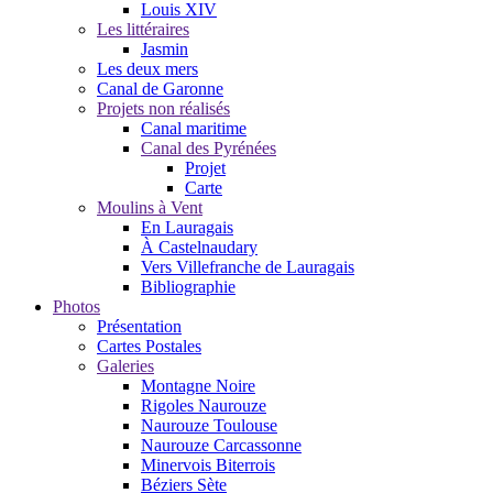
Louis XIV
Les littéraires
Jasmin
Les deux mers
Canal de Garonne
Projets non réalisés
Canal maritime
Canal des Pyrénées
Projet
Carte
Moulins à Vent
En Lauragais
À Castelnaudary
Vers Villefranche de Lauragais
Bibliographie
Photos
Présentation
Cartes Postales
Galeries
Montagne Noire
Rigoles Naurouze
Naurouze Toulouse
Naurouze Carcassonne
Minervois Biterrois
Béziers Sète