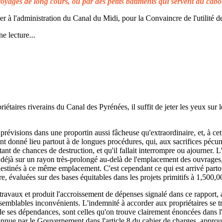
voyages de long cours, ou par des petits bâtiments qui servent au cabo
à l'administration du Canal du Midi, pour la Convaincre de l'utilité de
e lecture...
taires riverains du Canal des Pyrénées, il suffit de jeter les yeux sur l
prévisions dans une proportin aussi fâcheuse qu'extraordinaire, et, à cet 
t donné lieu partout à de longues procédures, qui, aux sacrifices pécuni
ant de chances de destruction, et qu'il fallait interrompre ou ajourner. 
d déjà sur un rayon très-prolongé au-delà de l'emplacement des ouvrages,
 destinés à ce même emplacement. C'est cependant ce qui est arrivé parto
re, évaluées sur des bases équitables dans les projets primitifs à 1,500,0
s travaux et produit l'accroissement de dépenses signalé dans ce rapport, 
emblables inconvénients. L'indemnité à accorder aux propriétaires se t
de ses dépendances, sont celles qu'on trouve clairement énoncées dans l'a
reconnue par le Gouvernement dans l'article 8 du cahier de charges, approuv