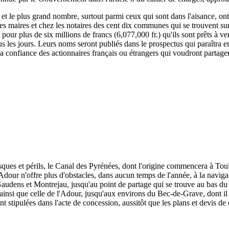
, et le plus grand nombre, surtout parmi ceux qui sont dans l'aisance, ont
 les maires et chez les notaires des cent dix communes qui se trouvent su
rit pour plus de six millions de francs (6,077,000 fr.) qu'ils sont prêts à
s les jours. Leurs noms seront publiés dans le prospectus qui paraîtra e
 la confiance des actionnaires français ou étrangers qui voudront partage
isques et périls, le Canal des Pyrénées, dont l'origine commencera à To
dour n'offre plus d'obstacles, dans aucun temps de l'année, à la naviga
udens et Montrejau, jusqu'au point de partage qui se trouve au bas du c
e, ainsi que celle de l'Adour, jusqu'aux environs du Bec-de-Grave, dont il 
nt stipulées dans l'acte de concession, aussitôt que les plans et devis de