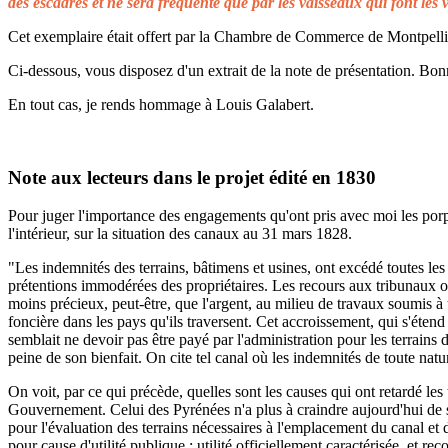
des escadres et ne sera fréquenté que par les vaisseaux qui font les 
Cet exemplaire était offert par la Chambre de Commerce de Montpellier 
Ci-dessous, vous disposez d'un extrait de la note de présentation. Bonn
En tout cas, je rends hommage à Louis Galabert.
Note aux lecteurs dans le projet édité en 1830
Pour juger l'importance des engagements qu'ont pris avec moi les porprié
l'intérieur, sur la situation des canaux au 31 mars 1828.
"Les indemnités des terrains, bâtimens et usines, ont excédé toutes les 
prétentions immodérées des propriétaires. Les recours aux tribunaux on
moins précieux, peut-être, que l'argent, au milieu de travaux soumis à t
foncière dans les pays qu'ils traversent. Cet accroissement, qui s'éten
semblait ne devoir pas être payé par l'administration pour les terrains
peine de son bienfait. On cite tel canal où les indemnités de toute natu
On voit, par ce qui précède, quelles sont les causes qui ont retardé le
Gouvernement. Celui des Pyrénées n'a plus à craindre aujourd'hui de s
pour l'évaluation des terrains nécessaires à l'emplacement du canal et 
pour cause d'utilité publique ; utilité officiellement caractérisée, et 