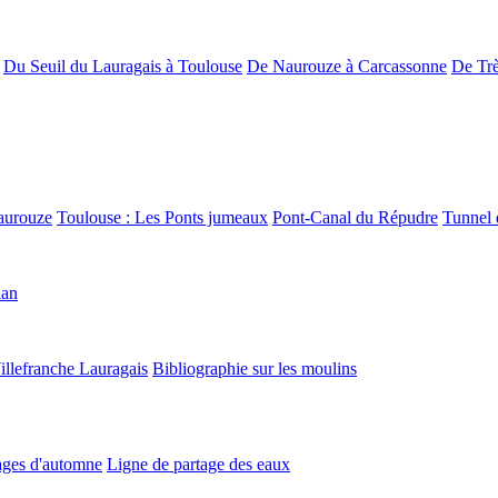
Du Seuil du Lauragais à Toulouse
De Naurouze à Carcassonne
De Trè
aurouze
Toulouse : Les Ponts jumeaux
Pont-Canal du Répudre
Tunnel 
lan
illefranche Lauragais
Bibliographie sur les moulins
ges d'automne
Ligne de partage des eaux