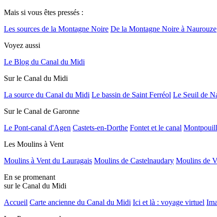
Mais si vous êtes pressés :
Les sources de la Montagne Noire
De la Montagne Noire à Naurouze
Voyez aussi
Le Blog du Canal du Midi
Sur le Canal du Midi
La source du Canal du Midi
Le bassin de Saint Ferréol
Le Seuil de N
Sur le Canal de Garonne
Le Pont-canal d'Agen
Castets-en-Dorthe
Fontet et le canal
Montpouil
Les Moulins à Vent
Moulins à Vent du Lauragais
Moulins de Castelnaudary
Moulins de V
En se promenant
sur le Canal du Midi
Accueil
Carte ancienne du Canal du Midi
Ici et là : voyage virtuel
Ima