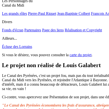
Les Personnages du
Canal du Midi
Les grands rôles
Pierre-Paul Riquet
Jean-Baptiste Colbert
François A
Divers
Fonds d'écran
Partenaires
Page des liens
Réalisation et Copyright
Ailleurs...
Écluse des Lorrains
Si vous le désirez, vous pouvez consulter la
carte du projet
.
Le projet non réalisé de Louis Galabert
Le Canal des Pyrénées, c'est un projet fou, mais pas du tout irréalisable
Canal du Midi vers les Pyrénées, et rejoindre l'Atlantique à Bayonne.
d'intérêt, mais il a connu beaucoup de détracteurs, Louis Galabert lui
sa vie, en vain !
Ci-contre, vous apercevez une Présentation de son projet, dans une édit
"Le Canal des Pyrénées économisera les frais d'assurance, abrégera 