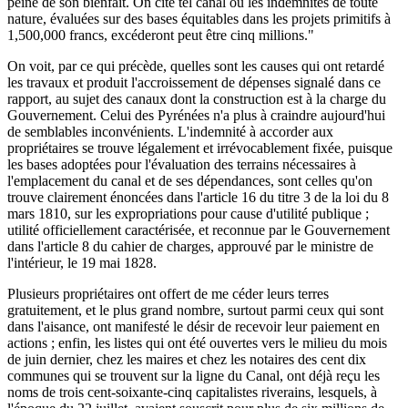
peine de son bienfait. On cite tel canal où les indemnités de toute
nature, évaluées sur des bases équitables dans les projets primitifs à
1,500,000 francs, excéderont peut être cinq millions."
On voit, par ce qui précède, quelles sont les causes qui ont retardé
les travaux et produit l'accroissement de dépenses signalé dans ce
rapport, au sujet des canaux dont la construction est à la charge du
Gouvernement. Celui des Pyrénées n'a plus à craindre aujourd'hui
de semblables inconvénients. L'indemnité à accorder aux
propriétaires se trouve légalement et irrévocablement fixée, puisque
les bases adoptées pour l'évaluation des terrains nécessaires à
l'emplacement du canal et de ses dépendances, sont celles qu'on
trouve clairement énoncées dans l'article 16 du titre 3 de la loi du 8
mars 1810, sur les expropriations pour cause d'utilité publique ;
utilité officiellement caractérisée, et reconnue par le Gouvernement
dans l'article 8 du cahier de charges, approuvé par le ministre de
l'intérieur, le 19 mai 1828.
Plusieurs propriétaires ont offert de me céder leurs terres
gratuitement, et le plus grand nombre, surtout parmi ceux qui sont
dans l'aisance, ont manifesté le désir de recevoir leur paiement en
actions ; enfin, les listes qui ont été ouvertes vers le milieu du mois
de juin dernier, chez les maires et chez les notaires des cent dix
communes qui se trouvent sur la ligne du Canal, ont déjà reçu les
noms de trois cent-soixante-cinq capitalistes riverains, lesquels, à