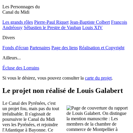
Les Personnages du
Canal du Midi
Les grands rôles
Pierre-Paul Riquet
Jean-Baptiste Colbert
François
Andréossy
Sébastien le Prestre de Vauban
Louis XIV
Divers
Fonds d'écran
Partenaires
Page des liens
Réalisation et Copyright
Ailleurs...
Écluse des Lorrains
Si vous le désirez, vous pouvez consulter la
carte du projet
.
Le projet non réalisé de Louis Galabert
Le Canal des Pyrénées, c'est
un projet fou, mais pas du tout
irréalisable. Il s'agissait de
poursuivre le Canal du Midi
vers les Pyrénées, et rejoindre
l'Atlantique à Bayonne. Ce