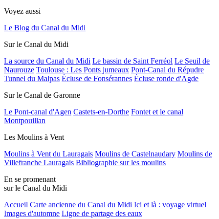
Voyez aussi
Le Blog du Canal du Midi
Sur le Canal du Midi
La source du Canal du Midi
Le bassin de Saint Ferréol
Le Seuil de
Naurouze
Toulouse : Les Ponts jumeaux
Pont-Canal du Répudre
Tunnel du Malpas
Écluse de Fonsérannes
Écluse ronde d'Agde
Sur le Canal de Garonne
Le Pont-canal d'Agen
Castets-en-Dorthe
Fontet et le canal
Montpouillan
Les Moulins à Vent
Moulins à Vent du Lauragais
Moulins de Castelnaudary
Moulins de
Villefranche Lauragais
Bibliographie sur les moulins
En se promenant
sur le Canal du Midi
Accueil
Carte ancienne du Canal du Midi
Ici et là : voyage virtuel
Images d'automne
Ligne de partage des eaux