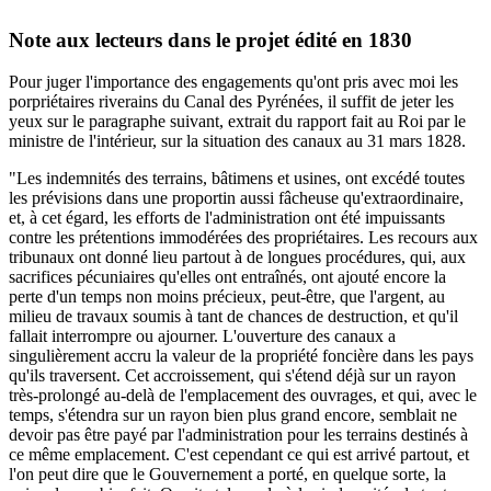
Note aux lecteurs dans le projet édité en 1830
Pour juger l'importance des engagements qu'ont pris avec moi les
porpriétaires riverains du Canal des Pyrénées, il suffit de jeter les
yeux sur le paragraphe suivant, extrait du rapport fait au Roi par le
ministre de l'intérieur, sur la situation des canaux au 31 mars 1828.
"Les indemnités des terrains, bâtimens et usines, ont excédé toutes
les prévisions dans une proportin aussi fâcheuse qu'extraordinaire,
et, à cet égard, les efforts de l'administration ont été impuissants
contre les prétentions immodérées des propriétaires. Les recours aux
tribunaux ont donné lieu partout à de longues procédures, qui, aux
sacrifices pécuniaires qu'elles ont entraînés, ont ajouté encore la
perte d'un temps non moins précieux, peut-être, que l'argent, au
milieu de travaux soumis à tant de chances de destruction, et qu'il
fallait interrompre ou ajourner. L'ouverture des canaux a
singulièrement accru la valeur de la propriété foncière dans les pays
qu'ils traversent. Cet accroissement, qui s'étend déjà sur un rayon
très-prolongé au-delà de l'emplacement des ouvrages, et qui, avec le
temps, s'étendra sur un rayon bien plus grand encore, semblait ne
devoir pas être payé par l'administration pour les terrains destinés à
ce même emplacement. C'est cependant ce qui est arrivé partout, et
l'on peut dire que le Gouvernement a porté, en quelque sorte, la