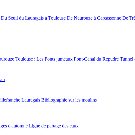
Du Seuil du Lauragais à Toulouse
De Naurouze à Carcassonne
De Trè
aurouze
Toulouse : Les Ponts jumeaux
Pont-Canal du Répudre
Tunnel 
lan
illefranche Lauragais
Bibliographie sur les moulins
ges d'automne
Ligne de partage des eaux