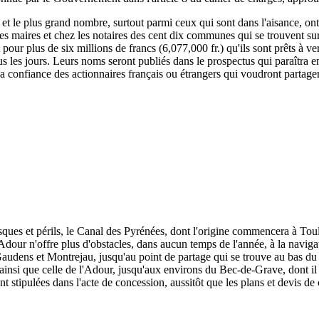
, et le plus grand nombre, surtout parmi ceux qui sont dans l'aisance, ont
 les maires et chez les notaires des cent dix communes qui se trouvent su
rit pour plus de six millions de francs (6,077,000 fr.) qu'ils sont prêts à
s les jours. Leurs noms seront publiés dans le prospectus qui paraîtra e
 la confiance des actionnaires français ou étrangers qui voudront partage
isques et périls, le Canal des Pyrénées, dont l'origine commencera à To
dour n'offre plus d'obstacles, dans aucun temps de l'année, à la naviga
udens et Montrejau, jusqu'au point de partage qui se trouve au bas du c
e, ainsi que celle de l'Adour, jusqu'aux environs du Bec-de-Grave, dont il 
nt stipulées dans l'acte de concession, aussitôt que les plans et devis de