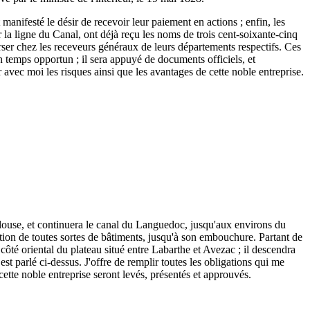
 manifesté le désir de recevoir leur paiement en actions ; enfin, les
r la ligne du Canal, ont déjà reçu les noms de trois cent-soixante-cinq
 verser chez les receveurs généraux de leurs départements respectifs. Ces
n temps opportun ; il sera appuyé de documents officiels, et
r avec moi les risques ainsi que les avantages de cette noble entreprise.
ulouse, et continuera le canal du Languedoc, jusqu'aux environs du
tion de toutes sortes de bâtiments, jusqu'à son embouchure. Partant de
ôté oriental du plateau situé entre Labarthe et Avezac ; il descendra
est parlé ci-dessus. J'offre de remplir toutes les obligations qui me
 cette noble entreprise seront levés, présentés et approuvés.