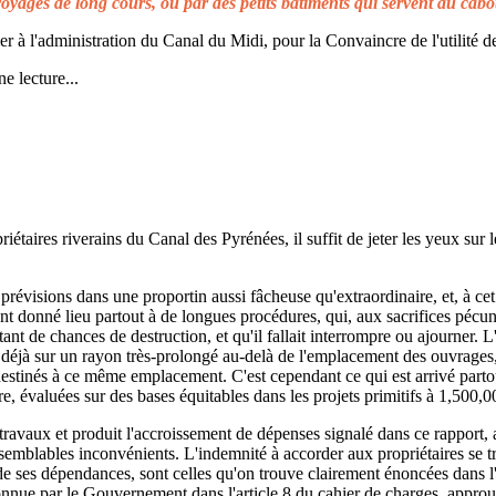
voyages de long cours, ou par des petits bâtiments qui servent au cabo
à l'administration du Canal du Midi, pour la Convaincre de l'utilité de
e lecture...
taires riverains du Canal des Pyrénées, il suffit de jeter les yeux sur l
prévisions dans une proportin aussi fâcheuse qu'extraordinaire, et, à cet 
t donné lieu partout à de longues procédures, qui, aux sacrifices pécuni
ant de chances de destruction, et qu'il fallait interrompre ou ajourner. 
d déjà sur un rayon très-prolongé au-delà de l'emplacement des ouvrages,
 destinés à ce même emplacement. C'est cependant ce qui est arrivé parto
re, évaluées sur des bases équitables dans les projets primitifs à 1,500,0
s travaux et produit l'accroissement de dépenses signalé dans ce rapport, 
emblables inconvénients. L'indemnité à accorder aux propriétaires se t
de ses dépendances, sont celles qu'on trouve clairement énoncées dans l'a
reconnue par le Gouvernement dans l'article 8 du cahier de charges, approuv