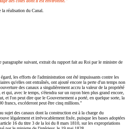
tage des côtes dont il est environné."
 la réalisation du Canal.
e paragraphe suivant, extrait du rapport fait au Roi par le ministre de
égard, les efforts de l'administration ont été impuissants contre les
aires qu'elles ont entraînés, ont ajouté encore la perte d'un temps non
L'ouverture des canaux a singulièrement accru la valeur de la propriété
 et qui, avec le temps, s'étendra sur un rayon bien plus grand encore,
ut, et l'on peut dire que le Gouvernement a porté, en quelque sorte, la
00 francs, excéderont peut être cinq millions."
au sujet des canaux dont la construction est à la charge du
rouve légalement et irrévocablement fixée, puisque les bases adoptées
rticle 16 du titre 3 de la loi du 8 mars 1810, sur les expropriations
é par le ministre de l'intérieur, le 19 mai 1828.