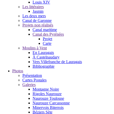
Louis XIV
Les littéraires
Jasmin
Les deux mers
Canal de Garonne
Projets non réalisés
Canal maritime
Canal des Pyrénées
Projet
Carte
Moulins à Vent
En Lauragais
À Castelnaudary
Vers Villefranche de Lauragais
Bibliographie
Photos
Présentation
Cartes Postales
Galeries
Montagne Noire
Rigoles Naurouze
Naurouze Toulouse
Naurouze Carcassonne
Minervois Biterrois
Béziers Sète