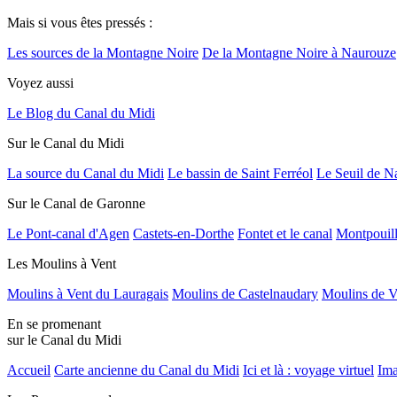
Mais si vous êtes pressés :
Les sources de la Montagne Noire
De la Montagne Noire à Naurouze
Voyez aussi
Le Blog du Canal du Midi
Sur le Canal du Midi
La source du Canal du Midi
Le bassin de Saint Ferréol
Le Seuil de N
Sur le Canal de Garonne
Le Pont-canal d'Agen
Castets-en-Dorthe
Fontet et le canal
Montpouil
Les Moulins à Vent
Moulins à Vent du Lauragais
Moulins de Castelnaudary
Moulins de V
En se promenant
sur le Canal du Midi
Accueil
Carte ancienne du Canal du Midi
Ici et là : voyage virtuel
Ima