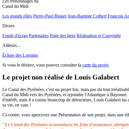
Les Personnages du
Canal du Midi
Les grands rôles
Pierre-Paul Riquet
Jean-Baptiste Colbert
François A
Divers
Fonds d'écran
Partenaires
Page des liens
Réalisation et Copyright
Ailleurs...
Écluse des Lorrains
Si vous le désirez, vous pouvez consulter la
carte du projet
.
Le projet non réalisé de Louis Galabert
Le Canal des Pyrénées, c'est un projet fou, mais pas du tout irréalisable
Canal du Midi vers les Pyrénées, et rejoindre l'Atlantique à Bayonne.
d'intérêt, mais il a connu beaucoup de détracteurs, Louis Galabert lui
sa vie, en vain !
Ci-contre, vous apercevez une Présentation de son projet, dans une édit
"Le Canal des Pyrénées économisera les frais d'assurance, abrégera 