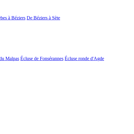
bes à Béziers
De Béziers à Sète
du Malpas
Écluse de Fonsérannes
Écluse ronde d'Agde