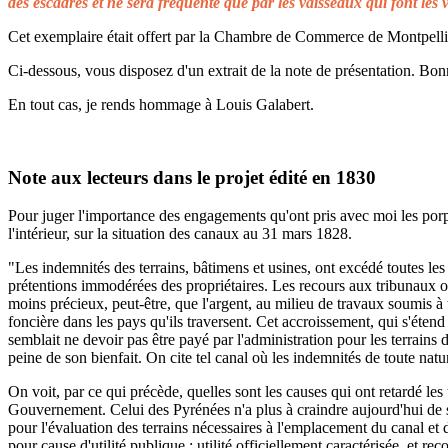
des escadres et ne sera fréquenté que par les vaisseaux qui font les 
Cet exemplaire était offert par la Chambre de Commerce de Montpellier 
Ci-dessous, vous disposez d'un extrait de la note de présentation. Bonn
En tout cas, je rends hommage à Louis Galabert.
Note aux lecteurs dans le projet édité en 1830
Pour juger l'importance des engagements qu'ont pris avec moi les porprié
l'intérieur, sur la situation des canaux au 31 mars 1828.
"Les indemnités des terrains, bâtimens et usines, ont excédé toutes les 
prétentions immodérées des propriétaires. Les recours aux tribunaux on
moins précieux, peut-être, que l'argent, au milieu de travaux soumis à t
foncière dans les pays qu'ils traversent. Cet accroissement, qui s'éten
semblait ne devoir pas être payé par l'administration pour les terrains
peine de son bienfait. On cite tel canal où les indemnités de toute natu
On voit, par ce qui précède, quelles sont les causes qui ont retardé le
Gouvernement. Celui des Pyrénées n'a plus à craindre aujourd'hui de s
pour l'évaluation des terrains nécessaires à l'emplacement du canal et 
pour cause d'utilité publique ; utilité officiellement caractérisée, et 