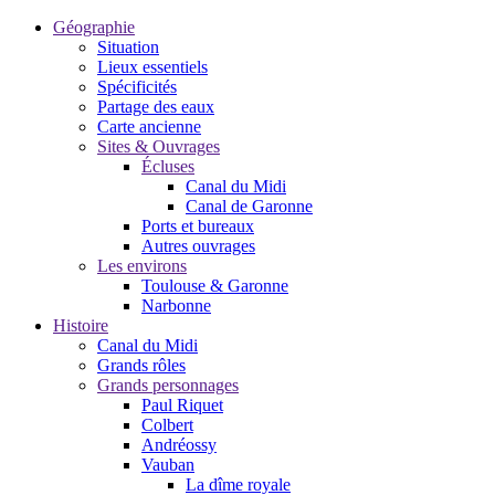
Géographie
Situation
Lieux essentiels
Spécificités
Partage des eaux
Carte ancienne
Sites & Ouvrages
Écluses
Canal du Midi
Canal de Garonne
Ports et bureaux
Autres ouvrages
Les environs
Toulouse & Garonne
Narbonne
Histoire
Canal du Midi
Grands rôles
Grands personnages
Paul Riquet
Colbert
Andréossy
Vauban
La dîme royale