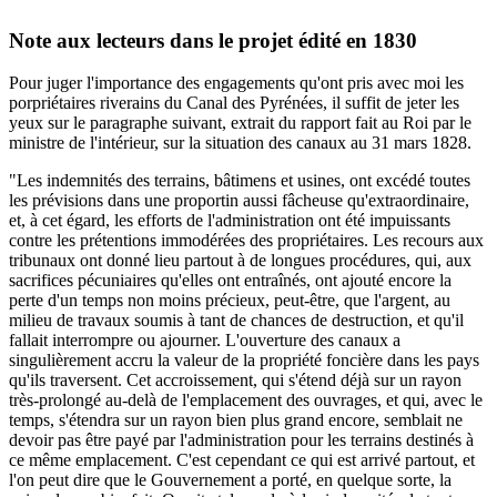
Note aux lecteurs dans le projet édité en 1830
Pour juger l'importance des engagements qu'ont pris avec moi les
porpriétaires riverains du Canal des Pyrénées, il suffit de jeter les
yeux sur le paragraphe suivant, extrait du rapport fait au Roi par le
ministre de l'intérieur, sur la situation des canaux au 31 mars 1828.
"Les indemnités des terrains, bâtimens et usines, ont excédé toutes
les prévisions dans une proportin aussi fâcheuse qu'extraordinaire,
et, à cet égard, les efforts de l'administration ont été impuissants
contre les prétentions immodérées des propriétaires. Les recours aux
tribunaux ont donné lieu partout à de longues procédures, qui, aux
sacrifices pécuniaires qu'elles ont entraînés, ont ajouté encore la
perte d'un temps non moins précieux, peut-être, que l'argent, au
milieu de travaux soumis à tant de chances de destruction, et qu'il
fallait interrompre ou ajourner. L'ouverture des canaux a
singulièrement accru la valeur de la propriété foncière dans les pays
qu'ils traversent. Cet accroissement, qui s'étend déjà sur un rayon
très-prolongé au-delà de l'emplacement des ouvrages, et qui, avec le
temps, s'étendra sur un rayon bien plus grand encore, semblait ne
devoir pas être payé par l'administration pour les terrains destinés à
ce même emplacement. C'est cependant ce qui est arrivé partout, et
l'on peut dire que le Gouvernement a porté, en quelque sorte, la