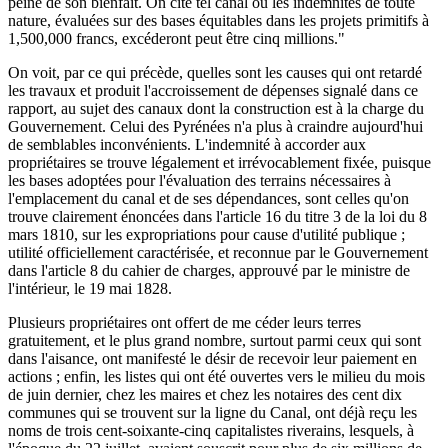
peine de son bienfait. On cite tel canal où les indemnités de toute
nature, évaluées sur des bases équitables dans les projets primitifs à
1,500,000 francs, excéderont peut être cinq millions."
On voit, par ce qui précède, quelles sont les causes qui ont retardé
les travaux et produit l'accroissement de dépenses signalé dans ce
rapport, au sujet des canaux dont la construction est à la charge du
Gouvernement. Celui des Pyrénées n'a plus à craindre aujourd'hui
de semblables inconvénients. L'indemnité à accorder aux
propriétaires se trouve légalement et irrévocablement fixée, puisque
les bases adoptées pour l'évaluation des terrains nécessaires à
l'emplacement du canal et de ses dépendances, sont celles qu'on
trouve clairement énoncées dans l'article 16 du titre 3 de la loi du 8
mars 1810, sur les expropriations pour cause d'utilité publique ;
utilité officiellement caractérisée, et reconnue par le Gouvernement
dans l'article 8 du cahier de charges, approuvé par le ministre de
l'intérieur, le 19 mai 1828.
Plusieurs propriétaires ont offert de me céder leurs terres
gratuitement, et le plus grand nombre, surtout parmi ceux qui sont
dans l'aisance, ont manifesté le désir de recevoir leur paiement en
actions ; enfin, les listes qui ont été ouvertes vers le milieu du mois
de juin dernier, chez les maires et chez les notaires des cent dix
communes qui se trouvent sur la ligne du Canal, ont déjà reçu les
noms de trois cent-soixante-cinq capitalistes riverains, lesquels, à