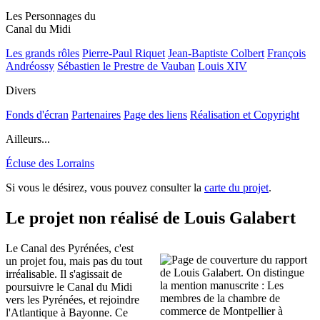
Les Personnages du
Canal du Midi
Les grands rôles
Pierre-Paul Riquet
Jean-Baptiste Colbert
François
Andréossy
Sébastien le Prestre de Vauban
Louis XIV
Divers
Fonds d'écran
Partenaires
Page des liens
Réalisation et Copyright
Ailleurs...
Écluse des Lorrains
Si vous le désirez, vous pouvez consulter la
carte du projet
.
Le projet non réalisé de Louis Galabert
Le Canal des Pyrénées, c'est
un projet fou, mais pas du tout
irréalisable. Il s'agissait de
poursuivre le Canal du Midi
vers les Pyrénées, et rejoindre
l'Atlantique à Bayonne. Ce