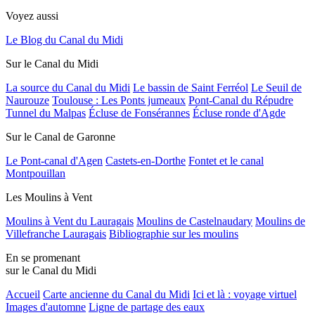
Voyez aussi
Le Blog du Canal du Midi
Sur le Canal du Midi
La source du Canal du Midi
Le bassin de Saint Ferréol
Le Seuil de
Naurouze
Toulouse : Les Ponts jumeaux
Pont-Canal du Répudre
Tunnel du Malpas
Écluse de Fonsérannes
Écluse ronde d'Agde
Sur le Canal de Garonne
Le Pont-canal d'Agen
Castets-en-Dorthe
Fontet et le canal
Montpouillan
Les Moulins à Vent
Moulins à Vent du Lauragais
Moulins de Castelnaudary
Moulins de
Villefranche Lauragais
Bibliographie sur les moulins
En se promenant
sur le Canal du Midi
Accueil
Carte ancienne du Canal du Midi
Ici et là : voyage virtuel
Images d'automne
Ligne de partage des eaux