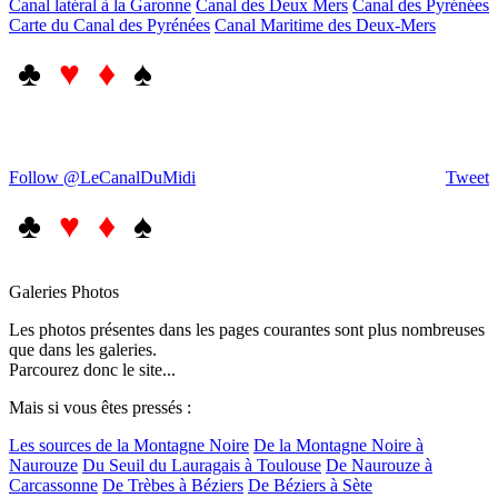
Canal latéral à la Garonne
Canal des Deux Mers
Canal des Pyrénées
Carte du Canal des Pyrénées
Canal Maritime des Deux-Mers
♣
♥ ♦
♠
Follow @LeCanalDuMidi
Tweet
♣
♥ ♦
♠
Galeries Photos
Les photos présentes dans les pages courantes sont plus nombreuses
que dans les galeries.
Parcourez donc le site...
Mais si vous êtes pressés :
Les sources de la Montagne Noire
De la Montagne Noire à
Naurouze
Du Seuil du Lauragais à Toulouse
De Naurouze à
Carcassonne
De Trèbes à Béziers
De Béziers à Sète