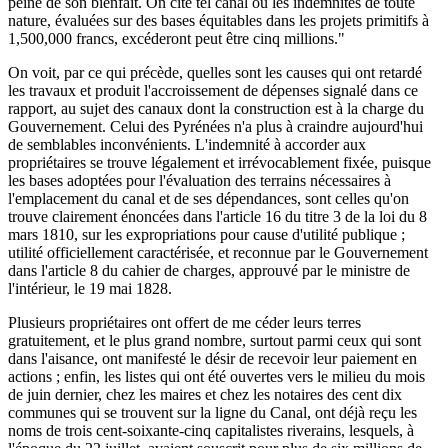
peine de son bienfait. On cite tel canal où les indemnités de toute
nature, évaluées sur des bases équitables dans les projets primitifs à
1,500,000 francs, excéderont peut être cinq millions."
On voit, par ce qui précède, quelles sont les causes qui ont retardé
les travaux et produit l'accroissement de dépenses signalé dans ce
rapport, au sujet des canaux dont la construction est à la charge du
Gouvernement. Celui des Pyrénées n'a plus à craindre aujourd'hui
de semblables inconvénients. L'indemnité à accorder aux
propriétaires se trouve légalement et irrévocablement fixée, puisque
les bases adoptées pour l'évaluation des terrains nécessaires à
l'emplacement du canal et de ses dépendances, sont celles qu'on
trouve clairement énoncées dans l'article 16 du titre 3 de la loi du 8
mars 1810, sur les expropriations pour cause d'utilité publique ;
utilité officiellement caractérisée, et reconnue par le Gouvernement
dans l'article 8 du cahier de charges, approuvé par le ministre de
l'intérieur, le 19 mai 1828.
Plusieurs propriétaires ont offert de me céder leurs terres
gratuitement, et le plus grand nombre, surtout parmi ceux qui sont
dans l'aisance, ont manifesté le désir de recevoir leur paiement en
actions ; enfin, les listes qui ont été ouvertes vers le milieu du mois
de juin dernier, chez les maires et chez les notaires des cent dix
communes qui se trouvent sur la ligne du Canal, ont déjà reçu les
noms de trois cent-soixante-cinq capitalistes riverains, lesquels, à