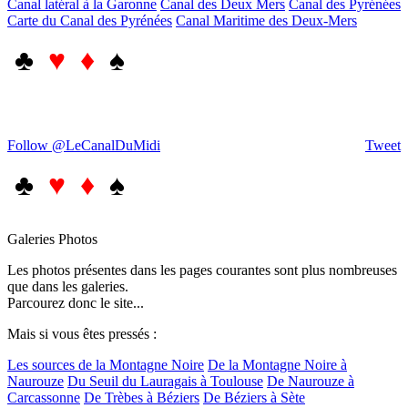
Canal latéral à la Garonne
Canal des Deux Mers
Canal des Pyrénées
Carte du Canal des Pyrénées
Canal Maritime des Deux-Mers
♣
♥ ♦
♠
Follow @LeCanalDuMidi
Tweet
♣
♥ ♦
♠
Galeries Photos
Les photos présentes dans les pages courantes sont plus nombreuses
que dans les galeries.
Parcourez donc le site...
Mais si vous êtes pressés :
Les sources de la Montagne Noire
De la Montagne Noire à
Naurouze
Du Seuil du Lauragais à Toulouse
De Naurouze à
Carcassonne
De Trèbes à Béziers
De Béziers à Sète