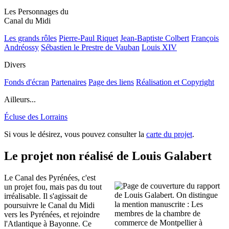
Les Personnages du
Canal du Midi
Les grands rôles
Pierre-Paul Riquet
Jean-Baptiste Colbert
François
Andréossy
Sébastien le Prestre de Vauban
Louis XIV
Divers
Fonds d'écran
Partenaires
Page des liens
Réalisation et Copyright
Ailleurs...
Écluse des Lorrains
Si vous le désirez, vous pouvez consulter la
carte du projet
.
Le projet non réalisé de Louis Galabert
Le Canal des Pyrénées, c'est
un projet fou, mais pas du tout
irréalisable. Il s'agissait de
poursuivre le Canal du Midi
vers les Pyrénées, et rejoindre
l'Atlantique à Bayonne. Ce