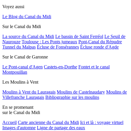
Voyez aussi
Le Blog du Canal du Midi
Sur le Canal du Midi
La source du Canal du Midi
Le bassin de Saint Ferréol
Le Seuil de
Naurouze
Toulouse : Les Ponts jumeaux
Pont-Canal du Répudre
Tunnel du Malpas
Écluse de Fonsérannes
Écluse ronde d'Agde
Sur le Canal de Garonne
Le Pont-canal d'Agen
Castets-en-Dorthe
Fontet et le canal
Montpouillan
Les Moulins à Vent
Moulins à Vent du Lauragais
Moulins de Castelnaudary
Moulins de
Villefranche Lauragais
Bibliographie sur les moulins
En se promenant
sur le Canal du Midi
Accueil
Carte ancienne du Canal du Midi
Ici et là : voyage virtuel
Images d'automne
Ligne de partage des eaux