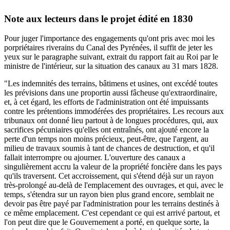
Note aux lecteurs dans le projet édité en 1830
Pour juger l'importance des engagements qu'ont pris avec moi les
porpriétaires riverains du Canal des Pyrénées, il suffit de jeter les
yeux sur le paragraphe suivant, extrait du rapport fait au Roi par le
ministre de l'intérieur, sur la situation des canaux au 31 mars 1828.
"Les indemnités des terrains, bâtimens et usines, ont excédé toutes
les prévisions dans une proportin aussi fâcheuse qu'extraordinaire,
et, à cet égard, les efforts de l'administration ont été impuissants
contre les prétentions immodérées des propriétaires. Les recours aux
tribunaux ont donné lieu partout à de longues procédures, qui, aux
sacrifices pécuniaires qu'elles ont entraînés, ont ajouté encore la
perte d'un temps non moins précieux, peut-être, que l'argent, au
milieu de travaux soumis à tant de chances de destruction, et qu'il
fallait interrompre ou ajourner. L'ouverture des canaux a
singulièrement accru la valeur de la propriété foncière dans les pays
qu'ils traversent. Cet accroissement, qui s'étend déjà sur un rayon
très-prolongé au-delà de l'emplacement des ouvrages, et qui, avec le
temps, s'étendra sur un rayon bien plus grand encore, semblait ne
devoir pas être payé par l'administration pour les terrains destinés à
ce même emplacement. C'est cependant ce qui est arrivé partout, et
l'on peut dire que le Gouvernement a porté, en quelque sorte, la