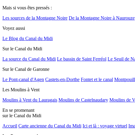
Mais si vous êtes pressés :
Les sources de la Montagne Noire
De la Montagne Noire à Naurouze
Voyez aussi
Le Blog du Canal du Midi
Sur le Canal du Midi
La source du Canal du Midi
Le bassin de Saint Ferréol
Le Seuil de N
Sur le Canal de Garonne
Le Pont-canal d'Agen
Castets-en-Dorthe
Fontet et le canal
Montpouil
Les Moulins à Vent
Moulins à Vent du Lauragais
Moulins de Castelnaudary
Moulins de V
En se promenant
sur le Canal du Midi
Accueil
Carte ancienne du Canal du Midi
Ici et là : voyage virtuel
Ima