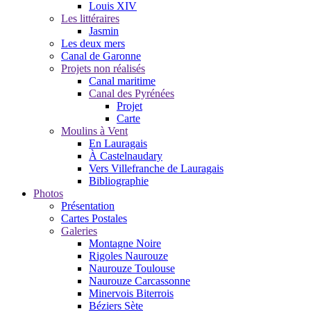
Louis XIV
Les littéraires
Jasmin
Les deux mers
Canal de Garonne
Projets non réalisés
Canal maritime
Canal des Pyrénées
Projet
Carte
Moulins à Vent
En Lauragais
À Castelnaudary
Vers Villefranche de Lauragais
Bibliographie
Photos
Présentation
Cartes Postales
Galeries
Montagne Noire
Rigoles Naurouze
Naurouze Toulouse
Naurouze Carcassonne
Minervois Biterrois
Béziers Sète