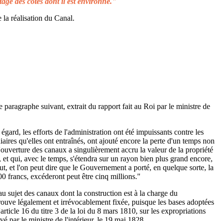
tage des côtes dont il est environné."
 la réalisation du Canal.
e paragraphe suivant, extrait du rapport fait au Roi par le ministre de
égard, les efforts de l'administration ont été impuissants contre les
aires qu'elles ont entraînés, ont ajouté encore la perte d'un temps non
L'ouverture des canaux a singulièrement accru la valeur de la propriété
 et qui, avec le temps, s'étendra sur un rayon bien plus grand encore,
ut, et l'on peut dire que le Gouvernement a porté, en quelque sorte, la
00 francs, excéderont peut être cinq millions."
au sujet des canaux dont la construction est à la charge du
rouve légalement et irrévocablement fixée, puisque les bases adoptées
rticle 16 du titre 3 de la loi du 8 mars 1810, sur les expropriations
é par le ministre de l'intérieur, le 19 mai 1828.