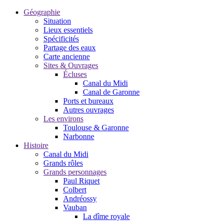
Géographie
Situation
Lieux essentiels
Spécificités
Partage des eaux
Carte ancienne
Sites & Ouvrages
Écluses
Canal du Midi
Canal de Garonne
Ports et bureaux
Autres ouvrages
Les environs
Toulouse & Garonne
Narbonne
Histoire
Canal du Midi
Grands rôles
Grands personnages
Paul Riquet
Colbert
Andréossy
Vauban
La dîme royale