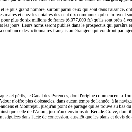
, et le plus grand nombre, surtout parmi ceux qui sont dans l'aisance, ont
 les maires et chez les notaires des cent dix communes qui se trouvent su
rit pour plus de six millions de francs (6,077,000 fr.) qu'ils sont prêts à
s les jours. Leurs noms seront publiés dans le prospectus qui paraîtra e
 la confiance des actionnaires français ou étrangers qui voudront partage
isques et périls, le Canal des Pyrénées, dont l'origine commencera à To
dour n'offre plus d'obstacles, dans aucun temps de l'année, à la naviga
udens et Montrejau, jusqu'au point de partage qui se trouve au bas du c
e, ainsi que celle de l'Adour, jusqu'aux environs du Bec-de-Grave, dont il 
nt stipulées dans l'acte de concession, aussitôt que les plans et devis de