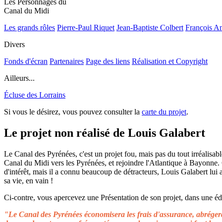
Les Personnages du
Canal du Midi
Les grands rôles
Pierre-Paul Riquet
Jean-Baptiste Colbert
François A
Divers
Fonds d'écran
Partenaires
Page des liens
Réalisation et Copyright
Ailleurs...
Écluse des Lorrains
Si vous le désirez, vous pouvez consulter la
carte du projet
.
Le projet non réalisé de Louis Galabert
Le Canal des Pyrénées, c'est un projet fou, mais pas du tout irréalisable
Canal du Midi vers les Pyrénées, et rejoindre l'Atlantique à Bayonne.
d'intérêt, mais il a connu beaucoup de détracteurs, Louis Galabert lui
sa vie, en vain !
Ci-contre, vous apercevez une Présentation de son projet, dans une édit
"Le Canal des Pyrénées économisera les frais d'assurance, abrégera 