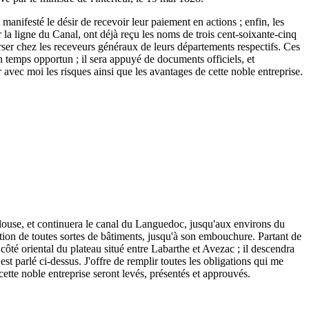
 manifesté le désir de recevoir leur paiement en actions ; enfin, les
r la ligne du Canal, ont déjà reçu les noms de trois cent-soixante-cinq
 verser chez les receveurs généraux de leurs départements respectifs. Ces
n temps opportun ; il sera appuyé de documents officiels, et
r avec moi les risques ainsi que les avantages de cette noble entreprise.
ulouse, et continuera le canal du Languedoc, jusqu'aux environs du
tion de toutes sortes de bâtiments, jusqu'à son embouchure. Partant de
ôté oriental du plateau situé entre Labarthe et Avezac ; il descendra
est parlé ci-dessus. J'offre de remplir toutes les obligations qui me
 cette noble entreprise seront levés, présentés et approuvés.