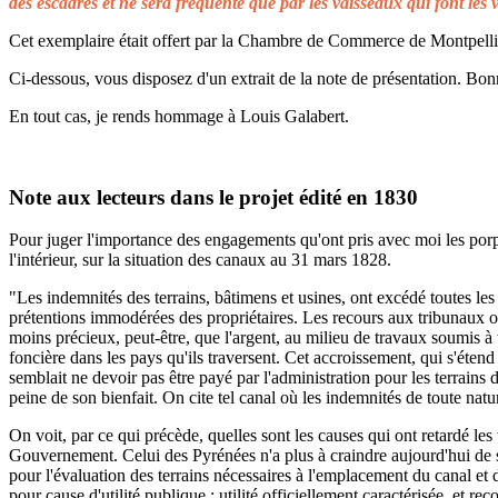
des escadres et ne sera fréquenté que par les vaisseaux qui font les 
Cet exemplaire était offert par la Chambre de Commerce de Montpellier 
Ci-dessous, vous disposez d'un extrait de la note de présentation. Bonn
En tout cas, je rends hommage à Louis Galabert.
Note aux lecteurs dans le projet édité en 1830
Pour juger l'importance des engagements qu'ont pris avec moi les porprié
l'intérieur, sur la situation des canaux au 31 mars 1828.
"Les indemnités des terrains, bâtimens et usines, ont excédé toutes les 
prétentions immodérées des propriétaires. Les recours aux tribunaux on
moins précieux, peut-être, que l'argent, au milieu de travaux soumis à t
foncière dans les pays qu'ils traversent. Cet accroissement, qui s'éten
semblait ne devoir pas être payé par l'administration pour les terrains
peine de son bienfait. On cite tel canal où les indemnités de toute natu
On voit, par ce qui précède, quelles sont les causes qui ont retardé le
Gouvernement. Celui des Pyrénées n'a plus à craindre aujourd'hui de s
pour l'évaluation des terrains nécessaires à l'emplacement du canal et 
pour cause d'utilité publique ; utilité officiellement caractérisée, et 