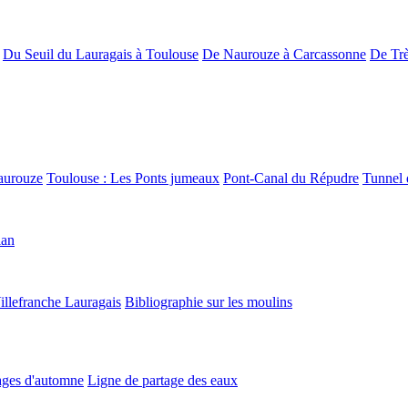
Du Seuil du Lauragais à Toulouse
De Naurouze à Carcassonne
De Trè
aurouze
Toulouse : Les Ponts jumeaux
Pont-Canal du Répudre
Tunnel 
lan
illefranche Lauragais
Bibliographie sur les moulins
ges d'automne
Ligne de partage des eaux