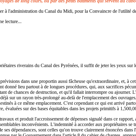
voyages de long cours, ou par des petits bâtiments qui servent au cabo
à l'administration du Canal du Midi, pour la Convaincre de l'utilité de
e lecture...
taires riverains du Canal des Pyrénées, il suffit de jeter les yeux sur l
prévisions dans une proportin aussi fâcheuse qu'extraordinaire, et, à cet 
t donné lieu partout à de longues procédures, qui, aux sacrifices pécuni
ant de chances de destruction, et qu'il fallait interrompre ou ajourner. 
d déjà sur un rayon très-prolongé au-delà de l'emplacement des ouvrages,
 destinés à ce même emplacement. C'est cependant ce qui est arrivé parto
re, évaluées sur des bases équitables dans les projets primitifs à 1,500,0
s travaux et produit l'accroissement de dépenses signalé dans ce rapport, 
emblables inconvénients. L'indemnité à accorder aux propriétaires se t
de ses dépendances, sont celles qu'on trouve clairement énoncées dans l'a
reconnue par le Gouvernement dans l'article 8 du cahier de charges, approuv