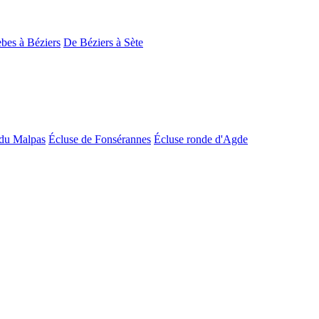
bes à Béziers
De Béziers à Sète
du Malpas
Écluse de Fonsérannes
Écluse ronde d'Agde