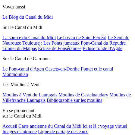
Voyez aussi
Le Blog du Canal du Midi
Sur le Canal du Midi
La source du Canal du Midi
Le bassin de Saint Ferréol
Le Seuil de
Naurouze
Toulouse : Les Ponts jumeaux
Pont-Canal du Répudre
Tunnel du Malpas
Écluse de Fonsérannes
Écluse ronde d'Agde
Sur le Canal de Garonne
Le Pont-canal d'Agen
Castets-en-Dorthe
Fontet et le canal
Montpouillan
Les Moulins à Vent
Moulins à Vent du Lauragais
Moulins de Castelnaudary
Moulins de
Villefranche Lauragais
Bibliographie sur les moulins
En se promenant
sur le Canal du Midi
Accueil
Carte ancienne du Canal du Midi
Ici et là : voyage virtuel
Images d'automne
Ligne de partage des eaux