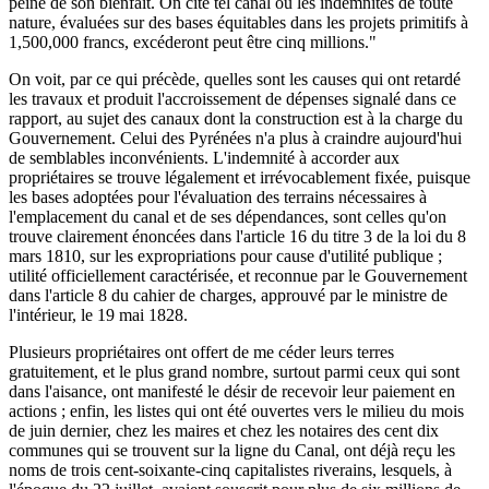
peine de son bienfait. On cite tel canal où les indemnités de toute
nature, évaluées sur des bases équitables dans les projets primitifs à
1,500,000 francs, excéderont peut être cinq millions."
On voit, par ce qui précède, quelles sont les causes qui ont retardé
les travaux et produit l'accroissement de dépenses signalé dans ce
rapport, au sujet des canaux dont la construction est à la charge du
Gouvernement. Celui des Pyrénées n'a plus à craindre aujourd'hui
de semblables inconvénients. L'indemnité à accorder aux
propriétaires se trouve légalement et irrévocablement fixée, puisque
les bases adoptées pour l'évaluation des terrains nécessaires à
l'emplacement du canal et de ses dépendances, sont celles qu'on
trouve clairement énoncées dans l'article 16 du titre 3 de la loi du 8
mars 1810, sur les expropriations pour cause d'utilité publique ;
utilité officiellement caractérisée, et reconnue par le Gouvernement
dans l'article 8 du cahier de charges, approuvé par le ministre de
l'intérieur, le 19 mai 1828.
Plusieurs propriétaires ont offert de me céder leurs terres
gratuitement, et le plus grand nombre, surtout parmi ceux qui sont
dans l'aisance, ont manifesté le désir de recevoir leur paiement en
actions ; enfin, les listes qui ont été ouvertes vers le milieu du mois
de juin dernier, chez les maires et chez les notaires des cent dix
communes qui se trouvent sur la ligne du Canal, ont déjà reçu les
noms de trois cent-soixante-cinq capitalistes riverains, lesquels, à