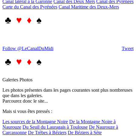
Canal latéral à la Garonne
Canal des Deux Mers
Canal des Pyrénées
Carte du Canal des Pyrénées
Canal Maritime des Deux-Mers
♣
♥ ♦
♠
Follow @LeCanalDuMidi
Tweet
♣
♥ ♦
♠
Galeries Photos
Les photos présentes dans les pages courantes sont plus nombreuses
que dans les galeries.
Parcourez donc le site...
Mais si vous êtes pressés :
Les sources de la Montagne Noire
De la Montagne Noire à
Naurouze
Du Seuil du Lauragais à Toulouse
De Naurouze à
Carcassonne
De Trèbes à Béziers
De Béziers à Sète