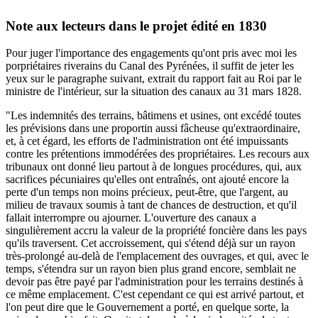
Note aux lecteurs dans le projet édité en 1830
Pour juger l'importance des engagements qu'ont pris avec moi les
porpriétaires riverains du Canal des Pyrénées, il suffit de jeter les
yeux sur le paragraphe suivant, extrait du rapport fait au Roi par le
ministre de l'intérieur, sur la situation des canaux au 31 mars 1828.
"Les indemnités des terrains, bâtimens et usines, ont excédé toutes
les prévisions dans une proportin aussi fâcheuse qu'extraordinaire,
et, à cet égard, les efforts de l'administration ont été impuissants
contre les prétentions immodérées des propriétaires. Les recours aux
tribunaux ont donné lieu partout à de longues procédures, qui, aux
sacrifices pécuniaires qu'elles ont entraînés, ont ajouté encore la
perte d'un temps non moins précieux, peut-être, que l'argent, au
milieu de travaux soumis à tant de chances de destruction, et qu'il
fallait interrompre ou ajourner. L'ouverture des canaux a
singulièrement accru la valeur de la propriété foncière dans les pays
qu'ils traversent. Cet accroissement, qui s'étend déjà sur un rayon
très-prolongé au-delà de l'emplacement des ouvrages, et qui, avec le
temps, s'étendra sur un rayon bien plus grand encore, semblait ne
devoir pas être payé par l'administration pour les terrains destinés à
ce même emplacement. C'est cependant ce qui est arrivé partout, et
l'on peut dire que le Gouvernement a porté, en quelque sorte, la