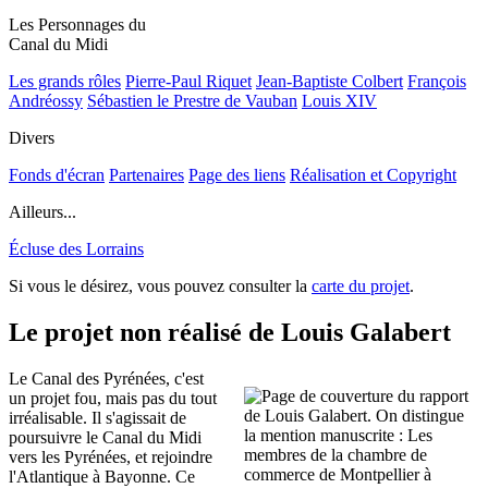
Les Personnages du
Canal du Midi
Les grands rôles
Pierre-Paul Riquet
Jean-Baptiste Colbert
François
Andréossy
Sébastien le Prestre de Vauban
Louis XIV
Divers
Fonds d'écran
Partenaires
Page des liens
Réalisation et Copyright
Ailleurs...
Écluse des Lorrains
Si vous le désirez, vous pouvez consulter la
carte du projet
.
Le projet non réalisé de Louis Galabert
Le Canal des Pyrénées, c'est
un projet fou, mais pas du tout
irréalisable. Il s'agissait de
poursuivre le Canal du Midi
vers les Pyrénées, et rejoindre
l'Atlantique à Bayonne. Ce