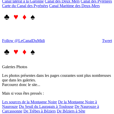
Canal latéral à la Garonne
Canal des Deux Mers
Canal des Pyrénées
Carte du Canal des Pyrénées
Canal Maritime des Deux-Mers
♣
♥ ♦
♠
Follow @LeCanalDuMidi
Tweet
♣
♥ ♦
♠
Galeries Photos
Les photos présentes dans les pages courantes sont plus nombreuses
que dans les galeries.
Parcourez donc le site...
Mais si vous êtes pressés :
Les sources de la Montagne Noire
De la Montagne Noire à
Naurouze
Du Seuil du Lauragais à Toulouse
De Naurouze à
Carcassonne
De Trèbes à Béziers
De Béziers à Sète