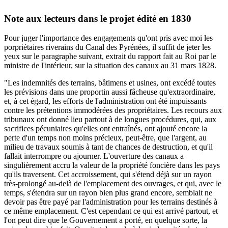
Note aux lecteurs dans le projet édité en 1830
Pour juger l'importance des engagements qu'ont pris avec moi les
porpriétaires riverains du Canal des Pyrénées, il suffit de jeter les
yeux sur le paragraphe suivant, extrait du rapport fait au Roi par le
ministre de l'intérieur, sur la situation des canaux au 31 mars 1828.
"Les indemnités des terrains, bâtimens et usines, ont excédé toutes
les prévisions dans une proportin aussi fâcheuse qu'extraordinaire,
et, à cet égard, les efforts de l'administration ont été impuissants
contre les prétentions immodérées des propriétaires. Les recours aux
tribunaux ont donné lieu partout à de longues procédures, qui, aux
sacrifices pécuniaires qu'elles ont entraînés, ont ajouté encore la
perte d'un temps non moins précieux, peut-être, que l'argent, au
milieu de travaux soumis à tant de chances de destruction, et qu'il
fallait interrompre ou ajourner. L'ouverture des canaux a
singulièrement accru la valeur de la propriété foncière dans les pays
qu'ils traversent. Cet accroissement, qui s'étend déjà sur un rayon
très-prolongé au-delà de l'emplacement des ouvrages, et qui, avec le
temps, s'étendra sur un rayon bien plus grand encore, semblait ne
devoir pas être payé par l'administration pour les terrains destinés à
ce même emplacement. C'est cependant ce qui est arrivé partout, et
l'on peut dire que le Gouvernement a porté, en quelque sorte, la