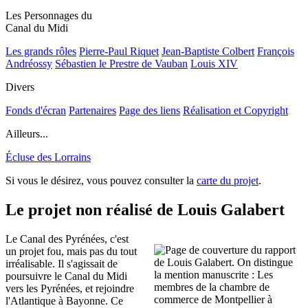
Les Personnages du
Canal du Midi
Les grands rôles
Pierre-Paul Riquet
Jean-Baptiste Colbert
François
Andréossy
Sébastien le Prestre de Vauban
Louis XIV
Divers
Fonds d'écran
Partenaires
Page des liens
Réalisation et Copyright
Ailleurs...
Écluse des Lorrains
Si vous le désirez, vous pouvez consulter la
carte du projet
.
Le projet non réalisé de Louis Galabert
Le Canal des Pyrénées, c'est
un projet fou, mais pas du tout
irréalisable. Il s'agissait de
poursuivre le Canal du Midi
vers les Pyrénées, et rejoindre
l'Atlantique à Bayonne. Ce