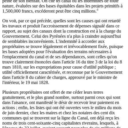
peine de son bienfait. On cite tel canal où les indemnités de toute
nature, évaluées sur des bases équitables dans les projets primitifs à
1,500,000 francs, excéderont peut être cinq millions."
On voit, par ce qui précède, quelles sont les causes qui ont retardé
les travaux et produit l'accroissement de dépenses signalé dans ce
rapport, au sujet des canaux dont la construction est à la charge du
Gouvernement. Celui des Pyrénées n'a plus à craindre aujourd'hui
de semblables inconvénients. L'indemnité à accorder aux
propriétaires se trouve légalement et irrévocablement fixée, puisque
les bases adoptées pour l'évaluation des terrains nécessaires à
l'emplacement du canal et de ses dépendances, sont celles qu'on
trouve clairement énoncées dans l'article 16 du titre 3 de la loi du 8
mars 1810, sur les expropriations pour cause d'utilité publique ;
utilité officiellement caractérisée, et reconnue par le Gouvernement
dans l'article 8 du cahier de charges, approuvé par le ministre de
l'intérieur, le 19 mai 1828.
Plusieurs propriétaires ont offert de me céder leurs terres
gratuitement, et le plus grand nombre, surtout parmi ceux qui sont
dans l'aisance, ont manifesté le désir de recevoir leur paiement en
actions ; enfin, les listes qui ont été ouvertes vers le milieu du mois
de juin dernier, chez les maires et chez les notaires des cent dix
communes qui se trouvent sur la ligne du Canal, ont déjà reçu les
noms de trois cent-soixante-cinq capitalistes riverains, lesquels, à