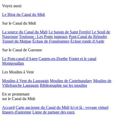
Voyez aussi
Le Blog du Canal du Midi
Sur le Canal du Midi
La source du Canal du Midi
Le bassin de Saint Ferréol
Le Seuil de
Naurouze
Toulouse : Les Ponts jumeaux
Pont-Canal du Répudre
Tunnel du Malpas
Écluse de Fonsérannes
Écluse ronde d'Agde
Sur le Canal de Garonne
Le Pont-canal d'Agen
Castets-en-Dorthe
Fontet et le canal
Montpouillan
Les Moulins à Vent
Moulins à Vent du Lauragais
Moulins de Castelnaudary
Moulins de
Villefranche Lauragais
Bibliographie sur les moulins
En se promenant
sur le Canal du Midi
Accueil
Carte ancienne du Canal du Midi
Ici et là : voyage virtuel
Images d'automne
Ligne de partage des eaux