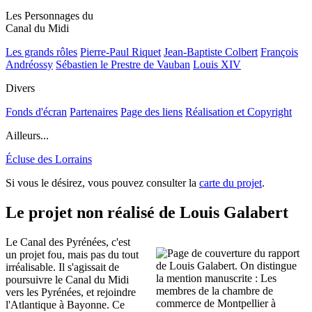
Les Personnages du
Canal du Midi
Les grands rôles
Pierre-Paul Riquet
Jean-Baptiste Colbert
François
Andréossy
Sébastien le Prestre de Vauban
Louis XIV
Divers
Fonds d'écran
Partenaires
Page des liens
Réalisation et Copyright
Ailleurs...
Écluse des Lorrains
Si vous le désirez, vous pouvez consulter la
carte du projet
.
Le projet non réalisé de Louis Galabert
Le Canal des Pyrénées, c'est
un projet fou, mais pas du tout
irréalisable. Il s'agissait de
poursuivre le Canal du Midi
vers les Pyrénées, et rejoindre
l'Atlantique à Bayonne. Ce