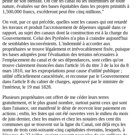
peine de son bienfait. On cite tel canal où les indemnités de toute
nature, évaluées sur des bases équitables dans les projets primitifs à
1,500,000 francs, excéderont peut être cinq millions."
On voit, par ce qui précède, quelles sont les causes qui ont retardé
les travaux et produit l'accroissement de dépenses signalé dans ce
rapport, au sujet des canaux dont la construction est à la charge du
Gouvernement. Celui des Pyrénées n'a plus à craindre aujourd'hui
de semblables inconvénients. L'indemnité à accorder aux
propriétaires se trouve légalement et irrévocablement fixée, puisque
les bases adoptées pour l'évaluation des terrains nécessaires à
l'emplacement du canal et de ses dépendances, sont celles qu'on
trouve clairement énoncées dans l'article 16 du titre 3 de la loi du 8
mars 1810, sur les expropriations pour cause d'utilité publique ;
utilité officiellement caractérisée, et reconnue par le Gouvernement
dans l'article 8 du cahier de charges, approuvé par le ministre de
l'intérieur, le 19 mai 1828.
Plusieurs propriétaires ont offert de me céder leurs terres
gratuitement, et le plus grand nombre, surtout parmi ceux qui sont
dans l'aisance, ont manifesté le désir de recevoir leur paiement en
actions ; enfin, les listes qui ont été ouvertes vers le milieu du mois
de juin dernier, chez les maires et chez les notaires des cent dix
communes qui se trouvent sur la ligne du Canal, ont déjà reçu les
noms de trois cent-soixante-cinq capitalistes riverains, lesquels, à