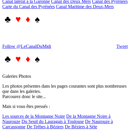
Canal latéral à la Garonne
Canal des Deux Mers
Canal des Pyrénées
Carte du Canal des Pyrénées
Canal Maritime des Deux-Mers
♣
♥ ♦
♠
Follow @LeCanalDuMidi
Tweet
♣
♥ ♦
♠
Galeries Photos
Les photos présentes dans les pages courantes sont plus nombreuses
que dans les galeries.
Parcourez donc le site...
Mais si vous êtes pressés :
Les sources de la Montagne Noire
De la Montagne Noire à
Naurouze
Du Seuil du Lauragais à Toulouse
De Naurouze à
Carcassonne
De Trèbes à Béziers
De Béziers à Sète