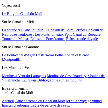
Voyez aussi
Le Blog du Canal du Midi
Sur le Canal du Midi
La source du Canal du Midi
Le bassin de Saint Ferréol
Le Seuil de
Naurouze
Toulouse : Les Ponts jumeaux
Pont-Canal du Répudre
Tunnel du Malpas
Écluse de Fonsérannes
Écluse ronde d'Agde
Sur le Canal de Garonne
Le Pont-canal d'Agen
Castets-en-Dorthe
Fontet et le canal
Montpouillan
Les Moulins à Vent
Moulins à Vent du Lauragais
Moulins de Castelnaudary
Moulins de
Villefranche Lauragais
Bibliographie sur les moulins
En se promenant
sur le Canal du Midi
Accueil
Carte ancienne du Canal du Midi
Ici et là : voyage virtuel
Images d'automne
Ligne de partage des eaux