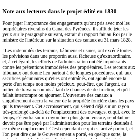
Note aux lecteurs dans le projet édité en 1830
Pour juger l'importance des engagements qu'ont pris avec moi les
porpriétaires riverains du Canal des Pyrénées, il suffit de jeter les
yeux sur le paragraphe suivant, extrait du rapport fait au Roi par le
ministre de l'intérieur, sur la situation des canaux au 31 mars 1828.
"Les indemnités des terrains, bâtimens et usines, ont excédé toutes
les prévisions dans une proportin aussi fâcheuse qu'extraordinaire,
et, à cet égard, les efforts de l'administration ont été impuissants
contre les prétentions immodérées des propriétaires. Les recours aux
tribunaux ont donné lieu partout à de longues procédures, qui, aux
sacrifices pécuniaires qu'elles ont entraînés, ont ajouté encore la
perte d'un temps non moins précieux, peut-être, que l'argent, au
milieu de travaux soumis à tant de chances de destruction, et qu'il
fallait interrompre ou ajourner. L'ouverture des canaux a
singulièrement accru la valeur de la propriété foncière dans les pays
qu'ils traversent. Cet accroissement, qui s'étend déjà sur un rayon
très-prolongé au-delà de l'emplacement des ouvrages, et qui, avec le
temps, s'étendra sur un rayon bien plus grand encore, semblait ne
devoir pas être payé par l'administration pour les terrains destinés à
ce même emplacement. C'est cependant ce qui est arrivé partout, et
l'on peut dire que le Gouvernement a porté, en quelque sorte, la