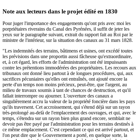
Note aux lecteurs dans le projet édité en 1830
Pour juger l'importance des engagements qu'ont pris avec moi les
porpriétaires riverains du Canal des Pyrénées, il suffit de jeter les
yeux sur le paragraphe suivant, extrait du rapport fait au Roi par le
ministre de l'intérieur, sur la situation des canaux au 31 mars 1828.
"Les indemnités des terrains, bâtimens et usines, ont excédé toutes
les prévisions dans une proportin aussi fâcheuse qu'extraordinaire,
et, à cet égard, les efforts de l'administration ont été impuissants
contre les prétentions immodérées des propriétaires. Les recours aux
tribunaux ont donné lieu partout à de longues procédures, qui, aux
sacrifices pécuniaires qu'elles ont entraînés, ont ajouté encore la
perte d'un temps non moins précieux, peut-être, que l'argent, au
milieu de travaux soumis à tant de chances de destruction, et qu'il
fallait interrompre ou ajourner. L'ouverture des canaux a
singulièrement accru la valeur de la propriété foncière dans les pays
qu'ils traversent. Cet accroissement, qui s'étend déjà sur un rayon
très-prolongé au-delà de l'emplacement des ouvrages, et qui, avec le
temps, s'étendra sur un rayon bien plus grand encore, semblait ne
devoir pas être payé par l'administration pour les terrains destinés à
ce même emplacement. C'est cependant ce qui est arrivé partout, et
l'on peut dire que le Gouvernement a porté, en quelque sorte, la