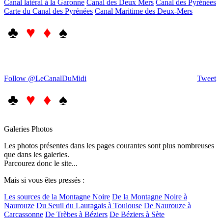
Canal latéral à la Garonne
Canal des Deux Mers
Canal des Pyrénées
Carte du Canal des Pyrénées
Canal Maritime des Deux-Mers
♣
♥ ♦
♠
Follow @LeCanalDuMidi
Tweet
♣
♥ ♦
♠
Galeries Photos
Les photos présentes dans les pages courantes sont plus nombreuses
que dans les galeries.
Parcourez donc le site...
Mais si vous êtes pressés :
Les sources de la Montagne Noire
De la Montagne Noire à
Naurouze
Du Seuil du Lauragais à Toulouse
De Naurouze à
Carcassonne
De Trèbes à Béziers
De Béziers à Sète