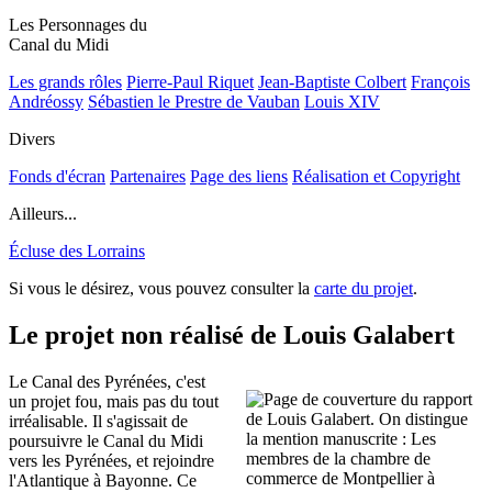
Les Personnages du
Canal du Midi
Les grands rôles
Pierre-Paul Riquet
Jean-Baptiste Colbert
François
Andréossy
Sébastien le Prestre de Vauban
Louis XIV
Divers
Fonds d'écran
Partenaires
Page des liens
Réalisation et Copyright
Ailleurs...
Écluse des Lorrains
Si vous le désirez, vous pouvez consulter la
carte du projet
.
Le projet non réalisé de Louis Galabert
Le Canal des Pyrénées, c'est
un projet fou, mais pas du tout
irréalisable. Il s'agissait de
poursuivre le Canal du Midi
vers les Pyrénées, et rejoindre
l'Atlantique à Bayonne. Ce