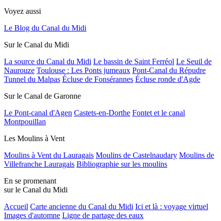
Voyez aussi
Le Blog du Canal du Midi
Sur le Canal du Midi
La source du Canal du Midi
Le bassin de Saint Ferréol
Le Seuil de
Naurouze
Toulouse : Les Ponts jumeaux
Pont-Canal du Répudre
Tunnel du Malpas
Écluse de Fonsérannes
Écluse ronde d'Agde
Sur le Canal de Garonne
Le Pont-canal d'Agen
Castets-en-Dorthe
Fontet et le canal
Montpouillan
Les Moulins à Vent
Moulins à Vent du Lauragais
Moulins de Castelnaudary
Moulins de
Villefranche Lauragais
Bibliographie sur les moulins
En se promenant
sur le Canal du Midi
Accueil
Carte ancienne du Canal du Midi
Ici et là : voyage virtuel
Images d'automne
Ligne de partage des eaux