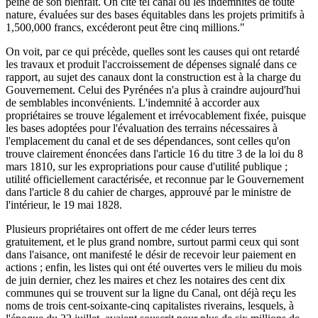
peine de son bienfait. On cite tel canal où les indemnités de toute
nature, évaluées sur des bases équitables dans les projets primitifs à
1,500,000 francs, excéderont peut être cinq millions."
On voit, par ce qui précède, quelles sont les causes qui ont retardé
les travaux et produit l'accroissement de dépenses signalé dans ce
rapport, au sujet des canaux dont la construction est à la charge du
Gouvernement. Celui des Pyrénées n'a plus à craindre aujourd'hui
de semblables inconvénients. L'indemnité à accorder aux
propriétaires se trouve légalement et irrévocablement fixée, puisque
les bases adoptées pour l'évaluation des terrains nécessaires à
l'emplacement du canal et de ses dépendances, sont celles qu'on
trouve clairement énoncées dans l'article 16 du titre 3 de la loi du 8
mars 1810, sur les expropriations pour cause d'utilité publique ;
utilité officiellement caractérisée, et reconnue par le Gouvernement
dans l'article 8 du cahier de charges, approuvé par le ministre de
l'intérieur, le 19 mai 1828.
Plusieurs propriétaires ont offert de me céder leurs terres
gratuitement, et le plus grand nombre, surtout parmi ceux qui sont
dans l'aisance, ont manifesté le désir de recevoir leur paiement en
actions ; enfin, les listes qui ont été ouvertes vers le milieu du mois
de juin dernier, chez les maires et chez les notaires des cent dix
communes qui se trouvent sur la ligne du Canal, ont déjà reçu les
noms de trois cent-soixante-cinq capitalistes riverains, lesquels, à