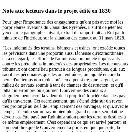
Note aux lecteurs dans le projet édité en 1830
Pour juger l'importance des engagements qu'ont pris avec moi les
porpriétaires riverains du Canal des Pyrénées, il suffit de jeter les
yeux sur le paragraphe suivant, extrait du rapport fait au Roi par le
ministre de l'intérieur, sur la situation des canaux au 31 mars 1828.
"Les indemnités des terrains, bâtimens et usines, ont excédé toutes
les prévisions dans une proportin aussi fâcheuse qu'extraordinaire,
et, à cet égard, les efforts de l'administration ont été impuissants
contre les prétentions immodérées des propriétaires. Les recours aux
tribunaux ont donné lieu partout à de longues procédures, qui, aux
sacrifices pécuniaires qu'elles ont entraînés, ont ajouté encore la
perte d'un temps non moins précieux, peut-être, que l'argent, au
milieu de travaux soumis à tant de chances de destruction, et qu'il
fallait interrompre ou ajourner. L'ouverture des canaux a
singulièrement accru la valeur de la propriété foncière dans les pays
qu'ils traversent. Cet accroissement, qui s'étend déjà sur un rayon
très-prolongé au-delà de l'emplacement des ouvrages, et qui, avec le
temps, s'étendra sur un rayon bien plus grand encore, semblait ne
devoir pas être payé par l'administration pour les terrains destinés à
ce même emplacement. C'est cependant ce qui est arrivé partout, et
l'on peut dire que le Gouvernement a porté, en quelque sorte, la