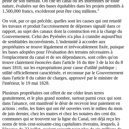
peine de son bienfait. On cite tel canal où les indemnités de toute
nature, évaluées sur des bases équitables dans les projets primitifs à
1,500,000 francs, excéderont peut être cinq millions."
On voit, par ce qui précède, quelles sont les causes qui ont retardé
les travaux et produit l'accroissement de dépenses signalé dans ce
rapport, au sujet des canaux dont la construction est à la charge du
Gouvernement. Celui des Pyrénées n'a plus à craindre aujourd'hui
de semblables inconvénients. L'indemnité à accorder aux
propriétaires se trouve légalement et irrévocablement fixée, puisque
les bases adoptées pour l'évaluation des terrains nécessaires à
l'emplacement du canal et de ses dépendances, sont celles qu'on
trouve clairement énoncées dans l'article 16 du titre 3 de la loi du 8
mars 1810, sur les expropriations pour cause d'utilité publique ;
utilité officiellement caractérisée, et reconnue par le Gouvernement
dans l'article 8 du cahier de charges, approuvé par le ministre de
l'intérieur, le 19 mai 1828.
Plusieurs propriétaires ont offert de me céder leurs terres
gratuitement, et le plus grand nombre, surtout parmi ceux qui sont
dans l'aisance, ont manifesté le désir de recevoir leur paiement en
actions ; enfin, les listes qui ont été ouvertes vers le milieu du mois
de juin dernier, chez les maires et chez les notaires des cent dix
communes qui se trouvent sur la ligne du Canal, ont déjà reçu les
noms de trois cent-soixante-cinq capitalistes riverains, lesquels, à