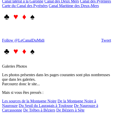
Canal latéral à la Garonne
Canal des Deux Mers
Canal des Pyrénées
Carte du Canal des Pyrénées
Canal Maritime des Deux-Mers
♣
♥ ♦
♠
Follow @LeCanalDuMidi
Tweet
♣
♥ ♦
♠
Galeries Photos
Les photos présentes dans les pages courantes sont plus nombreuses
que dans les galeries.
Parcourez donc le site...
Mais si vous êtes pressés :
Les sources de la Montagne Noire
De la Montagne Noire à
Naurouze
Du Seuil du Lauragais à Toulouse
De Naurouze à
Carcassonne
De Trèbes à Béziers
De Béziers à Sète