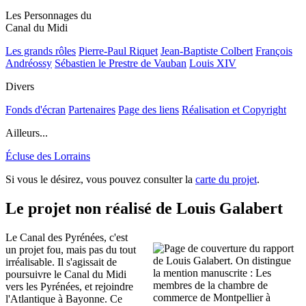
Les Personnages du
Canal du Midi
Les grands rôles
Pierre-Paul Riquet
Jean-Baptiste Colbert
François
Andréossy
Sébastien le Prestre de Vauban
Louis XIV
Divers
Fonds d'écran
Partenaires
Page des liens
Réalisation et Copyright
Ailleurs...
Écluse des Lorrains
Si vous le désirez, vous pouvez consulter la
carte du projet
.
Le projet non réalisé de Louis Galabert
Le Canal des Pyrénées, c'est
un projet fou, mais pas du tout
irréalisable. Il s'agissait de
poursuivre le Canal du Midi
vers les Pyrénées, et rejoindre
l'Atlantique à Bayonne. Ce