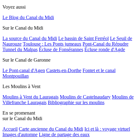
Voyez aussi
Le Blog du Canal du Midi
Sur le Canal du Midi
La source du Canal du Midi
Le bassin de Saint Ferréol
Le Seuil de
Naurouze
Toulouse : Les Ponts jumeaux
Pont-Canal du Répudre
Tunnel du Malpas
Écluse de Fonsérannes
Écluse ronde d'Agde
Sur le Canal de Garonne
Le Pont-canal d'Agen
Castets-en-Dorthe
Fontet et le canal
Montpouillan
Les Moulins à Vent
Moulins à Vent du Lauragais
Moulins de Castelnaudary
Moulins de
Villefranche Lauragais
Bibliographie sur les moulins
En se promenant
sur le Canal du Midi
Accueil
Carte ancienne du Canal du Midi
Ici et là : voyage virtuel
Images d'automne
Ligne de partage des eaux