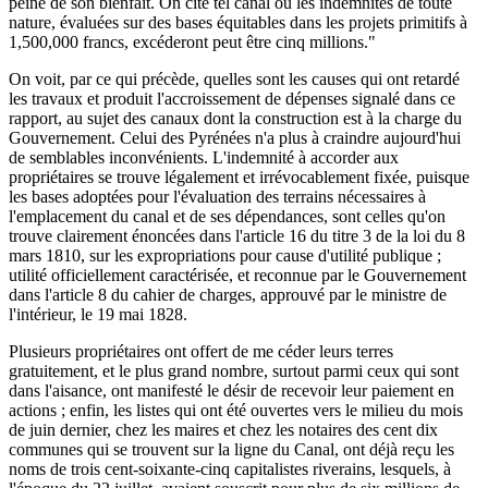
peine de son bienfait. On cite tel canal où les indemnités de toute
nature, évaluées sur des bases équitables dans les projets primitifs à
1,500,000 francs, excéderont peut être cinq millions."
On voit, par ce qui précède, quelles sont les causes qui ont retardé
les travaux et produit l'accroissement de dépenses signalé dans ce
rapport, au sujet des canaux dont la construction est à la charge du
Gouvernement. Celui des Pyrénées n'a plus à craindre aujourd'hui
de semblables inconvénients. L'indemnité à accorder aux
propriétaires se trouve légalement et irrévocablement fixée, puisque
les bases adoptées pour l'évaluation des terrains nécessaires à
l'emplacement du canal et de ses dépendances, sont celles qu'on
trouve clairement énoncées dans l'article 16 du titre 3 de la loi du 8
mars 1810, sur les expropriations pour cause d'utilité publique ;
utilité officiellement caractérisée, et reconnue par le Gouvernement
dans l'article 8 du cahier de charges, approuvé par le ministre de
l'intérieur, le 19 mai 1828.
Plusieurs propriétaires ont offert de me céder leurs terres
gratuitement, et le plus grand nombre, surtout parmi ceux qui sont
dans l'aisance, ont manifesté le désir de recevoir leur paiement en
actions ; enfin, les listes qui ont été ouvertes vers le milieu du mois
de juin dernier, chez les maires et chez les notaires des cent dix
communes qui se trouvent sur la ligne du Canal, ont déjà reçu les
noms de trois cent-soixante-cinq capitalistes riverains, lesquels, à