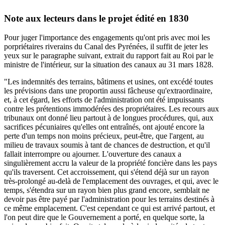
Note aux lecteurs dans le projet édité en 1830
Pour juger l'importance des engagements qu'ont pris avec moi les
porpriétaires riverains du Canal des Pyrénées, il suffit de jeter les
yeux sur le paragraphe suivant, extrait du rapport fait au Roi par le
ministre de l'intérieur, sur la situation des canaux au 31 mars 1828.
"Les indemnités des terrains, bâtimens et usines, ont excédé toutes
les prévisions dans une proportin aussi fâcheuse qu'extraordinaire,
et, à cet égard, les efforts de l'administration ont été impuissants
contre les prétentions immodérées des propriétaires. Les recours aux
tribunaux ont donné lieu partout à de longues procédures, qui, aux
sacrifices pécuniaires qu'elles ont entraînés, ont ajouté encore la
perte d'un temps non moins précieux, peut-être, que l'argent, au
milieu de travaux soumis à tant de chances de destruction, et qu'il
fallait interrompre ou ajourner. L'ouverture des canaux a
singulièrement accru la valeur de la propriété foncière dans les pays
qu'ils traversent. Cet accroissement, qui s'étend déjà sur un rayon
très-prolongé au-delà de l'emplacement des ouvrages, et qui, avec le
temps, s'étendra sur un rayon bien plus grand encore, semblait ne
devoir pas être payé par l'administration pour les terrains destinés à
ce même emplacement. C'est cependant ce qui est arrivé partout, et
l'on peut dire que le Gouvernement a porté, en quelque sorte, la