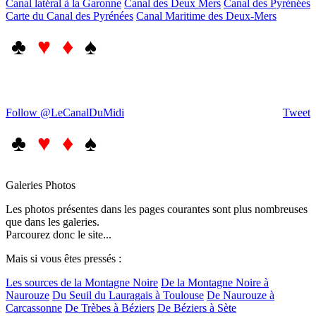
Canal latéral à la Garonne
Canal des Deux Mers
Canal des Pyrénées
Carte du Canal des Pyrénées
Canal Maritime des Deux-Mers
♣
♥ ♦
♠
Follow @LeCanalDuMidi
Tweet
♣
♥ ♦
♠
Galeries Photos
Les photos présentes dans les pages courantes sont plus nombreuses
que dans les galeries.
Parcourez donc le site...
Mais si vous êtes pressés :
Les sources de la Montagne Noire
De la Montagne Noire à
Naurouze
Du Seuil du Lauragais à Toulouse
De Naurouze à
Carcassonne
De Trèbes à Béziers
De Béziers à Sète