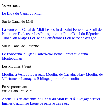
Voyez aussi
Le Blog du Canal du Midi
Sur le Canal du Midi
La source du Canal du Midi
Le bassin de Saint Ferréol
Le Seuil de
Naurouze
Toulouse : Les Ponts jumeaux
Pont-Canal du Répudre
Tunnel du Malpas
Écluse de Fonsérannes
Écluse ronde d'Agde
Sur le Canal de Garonne
Le Pont-canal d'Agen
Castets-en-Dorthe
Fontet et le canal
Montpouillan
Les Moulins à Vent
Moulins à Vent du Lauragais
Moulins de Castelnaudary
Moulins de
Villefranche Lauragais
Bibliographie sur les moulins
En se promenant
sur le Canal du Midi
Accueil
Carte ancienne du Canal du Midi
Ici et là : voyage virtuel
Images d'automne
Ligne de partage des eaux