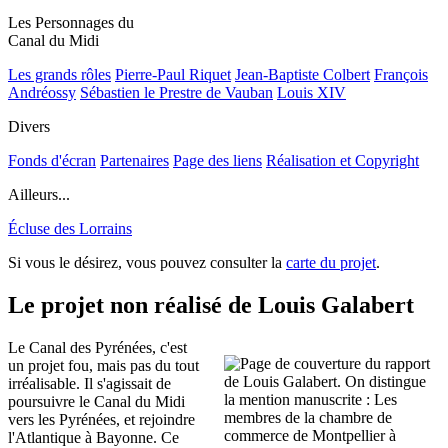
Les Personnages du
Canal du Midi
Les grands rôles
Pierre-Paul Riquet
Jean-Baptiste Colbert
François
Andréossy
Sébastien le Prestre de Vauban
Louis XIV
Divers
Fonds d'écran
Partenaires
Page des liens
Réalisation et Copyright
Ailleurs...
Écluse des Lorrains
Si vous le désirez, vous pouvez consulter la
carte du projet
.
Le projet non réalisé de Louis Galabert
Le Canal des Pyrénées, c'est
un projet fou, mais pas du tout
irréalisable. Il s'agissait de
poursuivre le Canal du Midi
vers les Pyrénées, et rejoindre
l'Atlantique à Bayonne. Ce