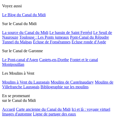
Voyez aussi
Le Blog du Canal du Midi
Sur le Canal du Midi
La source du Canal du Midi
Le bassin de Saint Ferréol
Le Seuil de
Naurouze
Toulouse : Les Ponts jumeaux
Pont-Canal du Répudre
Tunnel du Malpas
Écluse de Fonsérannes
Écluse ronde d'Agde
Sur le Canal de Garonne
Le Pont-canal d'Agen
Castets-en-Dorthe
Fontet et le canal
Montpouillan
Les Moulins à Vent
Moulins à Vent du Lauragais
Moulins de Castelnaudary
Moulins de
Villefranche Lauragais
Bibliographie sur les moulins
En se promenant
sur le Canal du Midi
Accueil
Carte ancienne du Canal du Midi
Ici et là : voyage virtuel
Images d'automne
Ligne de partage des eaux