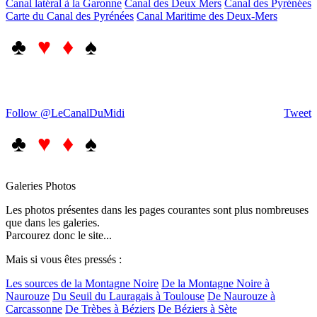
Canal latéral à la Garonne
Canal des Deux Mers
Canal des Pyrénées
Carte du Canal des Pyrénées
Canal Maritime des Deux-Mers
♣
♥ ♦
♠
Follow @LeCanalDuMidi
Tweet
♣
♥ ♦
♠
Galeries Photos
Les photos présentes dans les pages courantes sont plus nombreuses
que dans les galeries.
Parcourez donc le site...
Mais si vous êtes pressés :
Les sources de la Montagne Noire
De la Montagne Noire à
Naurouze
Du Seuil du Lauragais à Toulouse
De Naurouze à
Carcassonne
De Trèbes à Béziers
De Béziers à Sète