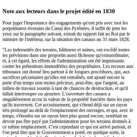
Note aux lecteurs dans le projet édité en 1830
Pour juger l'importance des engagements qu'ont pris avec moi les
porpriétaires riverains du Canal des Pyrénées, il suffit de jeter les
yeux sur le paragraphe suivant, extrait du rapport fait au Roi par le
ministre de l'intérieur, sur la situation des canaux au 31 mars 1828.
"Les indemnités des terrains, bâtimens et usines, ont excédé toutes
les prévisions dans une proportin aussi fâcheuse qu'extraordinaire,
et, à cet égard, les efforts de l'administration ont été impuissants
contre les prétentions immodérées des propriétaires. Les recours aux
tribunaux ont donné lieu partout à de longues procédures, qui, aux
sacrifices pécuniaires qu'elles ont entraînés, ont ajouté encore la
perte d'un temps non moins précieux, peut-être, que l'argent, au
milieu de travaux soumis à tant de chances de destruction, et qu'il
fallait interrompre ou ajourner. L'ouverture des canaux a
singulièrement accru la valeur de la propriété foncière dans les pays
qu'ils traversent. Cet accroissement, qui s'étend déjà sur un rayon
très-prolongé au-delà de l'emplacement des ouvrages, et qui, avec le
temps, s'étendra sur un rayon bien plus grand encore, semblait ne
devoir pas être payé par l'administration pour les terrains destinés à
ce même emplacement. C'est cependant ce qui est arrivé partout, et
l'on peut dire que le Gouvernement a porté, en quelque sorte, la