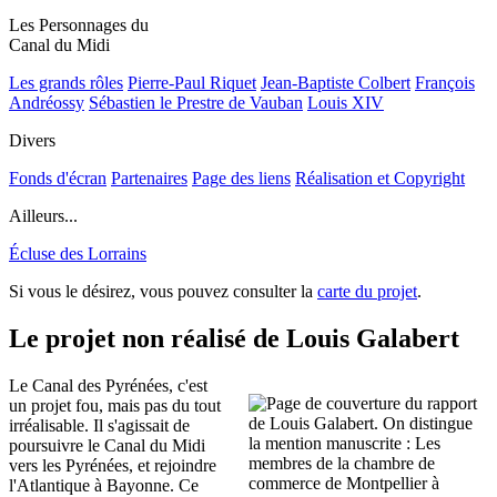
Les Personnages du
Canal du Midi
Les grands rôles
Pierre-Paul Riquet
Jean-Baptiste Colbert
François
Andréossy
Sébastien le Prestre de Vauban
Louis XIV
Divers
Fonds d'écran
Partenaires
Page des liens
Réalisation et Copyright
Ailleurs...
Écluse des Lorrains
Si vous le désirez, vous pouvez consulter la
carte du projet
.
Le projet non réalisé de Louis Galabert
Le Canal des Pyrénées, c'est
un projet fou, mais pas du tout
irréalisable. Il s'agissait de
poursuivre le Canal du Midi
vers les Pyrénées, et rejoindre
l'Atlantique à Bayonne. Ce