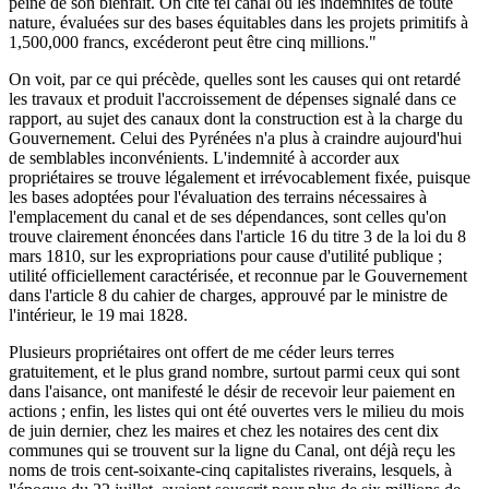
peine de son bienfait. On cite tel canal où les indemnités de toute
nature, évaluées sur des bases équitables dans les projets primitifs à
1,500,000 francs, excéderont peut être cinq millions."
On voit, par ce qui précède, quelles sont les causes qui ont retardé
les travaux et produit l'accroissement de dépenses signalé dans ce
rapport, au sujet des canaux dont la construction est à la charge du
Gouvernement. Celui des Pyrénées n'a plus à craindre aujourd'hui
de semblables inconvénients. L'indemnité à accorder aux
propriétaires se trouve légalement et irrévocablement fixée, puisque
les bases adoptées pour l'évaluation des terrains nécessaires à
l'emplacement du canal et de ses dépendances, sont celles qu'on
trouve clairement énoncées dans l'article 16 du titre 3 de la loi du 8
mars 1810, sur les expropriations pour cause d'utilité publique ;
utilité officiellement caractérisée, et reconnue par le Gouvernement
dans l'article 8 du cahier de charges, approuvé par le ministre de
l'intérieur, le 19 mai 1828.
Plusieurs propriétaires ont offert de me céder leurs terres
gratuitement, et le plus grand nombre, surtout parmi ceux qui sont
dans l'aisance, ont manifesté le désir de recevoir leur paiement en
actions ; enfin, les listes qui ont été ouvertes vers le milieu du mois
de juin dernier, chez les maires et chez les notaires des cent dix
communes qui se trouvent sur la ligne du Canal, ont déjà reçu les
noms de trois cent-soixante-cinq capitalistes riverains, lesquels, à