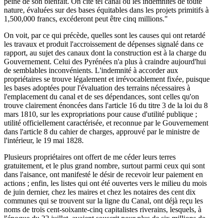
peine de son bienfait. On cite tel canal où les indemnités de toute
nature, évaluées sur des bases équitables dans les projets primitifs à
1,500,000 francs, excéderont peut être cinq millions."
On voit, par ce qui précède, quelles sont les causes qui ont retardé
les travaux et produit l'accroissement de dépenses signalé dans ce
rapport, au sujet des canaux dont la construction est à la charge du
Gouvernement. Celui des Pyrénées n'a plus à craindre aujourd'hui
de semblables inconvénients. L'indemnité à accorder aux
propriétaires se trouve légalement et irrévocablement fixée, puisque
les bases adoptées pour l'évaluation des terrains nécessaires à
l'emplacement du canal et de ses dépendances, sont celles qu'on
trouve clairement énoncées dans l'article 16 du titre 3 de la loi du 8
mars 1810, sur les expropriations pour cause d'utilité publique ;
utilité officiellement caractérisée, et reconnue par le Gouvernement
dans l'article 8 du cahier de charges, approuvé par le ministre de
l'intérieur, le 19 mai 1828.
Plusieurs propriétaires ont offert de me céder leurs terres
gratuitement, et le plus grand nombre, surtout parmi ceux qui sont
dans l'aisance, ont manifesté le désir de recevoir leur paiement en
actions ; enfin, les listes qui ont été ouvertes vers le milieu du mois
de juin dernier, chez les maires et chez les notaires des cent dix
communes qui se trouvent sur la ligne du Canal, ont déjà reçu les
noms de trois cent-soixante-cinq capitalistes riverains, lesquels, à