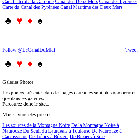
Canal latéral à la Garonne
Canal des Deux Mers
Canal des Pyrénées
Carte du Canal des Pyrénées
Canal Maritime des Deux-Mers
♣
♥ ♦
♠
Follow @LeCanalDuMidi
Tweet
♣
♥ ♦
♠
Galeries Photos
Les photos présentes dans les pages courantes sont plus nombreuses
que dans les galeries.
Parcourez donc le site...
Mais si vous êtes pressés :
Les sources de la Montagne Noire
De la Montagne Noire à
Naurouze
Du Seuil du Lauragais à Toulouse
De Naurouze à
Carcassonne
De Trèbes à Béziers
De Béziers à Sète