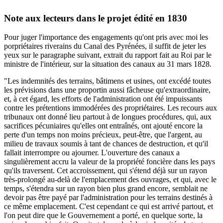
Note aux lecteurs dans le projet édité en 1830
Pour juger l'importance des engagements qu'ont pris avec moi les
porpriétaires riverains du Canal des Pyrénées, il suffit de jeter les
yeux sur le paragraphe suivant, extrait du rapport fait au Roi par le
ministre de l'intérieur, sur la situation des canaux au 31 mars 1828.
"Les indemnités des terrains, bâtimens et usines, ont excédé toutes
les prévisions dans une proportin aussi fâcheuse qu'extraordinaire,
et, à cet égard, les efforts de l'administration ont été impuissants
contre les prétentions immodérées des propriétaires. Les recours aux
tribunaux ont donné lieu partout à de longues procédures, qui, aux
sacrifices pécuniaires qu'elles ont entraînés, ont ajouté encore la
perte d'un temps non moins précieux, peut-être, que l'argent, au
milieu de travaux soumis à tant de chances de destruction, et qu'il
fallait interrompre ou ajourner. L'ouverture des canaux a
singulièrement accru la valeur de la propriété foncière dans les pays
qu'ils traversent. Cet accroissement, qui s'étend déjà sur un rayon
très-prolongé au-delà de l'emplacement des ouvrages, et qui, avec le
temps, s'étendra sur un rayon bien plus grand encore, semblait ne
devoir pas être payé par l'administration pour les terrains destinés à
ce même emplacement. C'est cependant ce qui est arrivé partout, et
l'on peut dire que le Gouvernement a porté, en quelque sorte, la