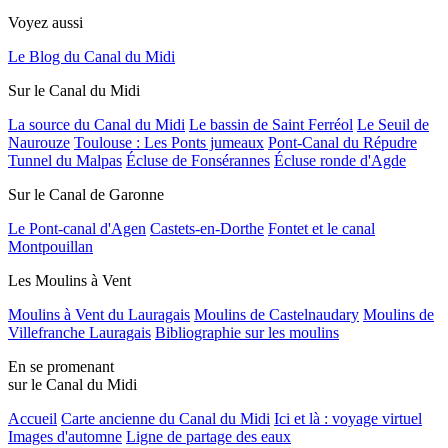
Voyez aussi
Le Blog du Canal du Midi
Sur le Canal du Midi
La source du Canal du Midi
Le bassin de Saint Ferréol
Le Seuil de
Naurouze
Toulouse : Les Ponts jumeaux
Pont-Canal du Répudre
Tunnel du Malpas
Écluse de Fonsérannes
Écluse ronde d'Agde
Sur le Canal de Garonne
Le Pont-canal d'Agen
Castets-en-Dorthe
Fontet et le canal
Montpouillan
Les Moulins à Vent
Moulins à Vent du Lauragais
Moulins de Castelnaudary
Moulins de
Villefranche Lauragais
Bibliographie sur les moulins
En se promenant
sur le Canal du Midi
Accueil
Carte ancienne du Canal du Midi
Ici et là : voyage virtuel
Images d'automne
Ligne de partage des eaux