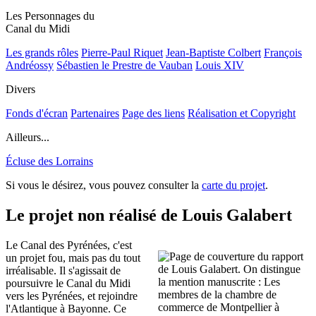
Les Personnages du
Canal du Midi
Les grands rôles
Pierre-Paul Riquet
Jean-Baptiste Colbert
François
Andréossy
Sébastien le Prestre de Vauban
Louis XIV
Divers
Fonds d'écran
Partenaires
Page des liens
Réalisation et Copyright
Ailleurs...
Écluse des Lorrains
Si vous le désirez, vous pouvez consulter la
carte du projet
.
Le projet non réalisé de Louis Galabert
Le Canal des Pyrénées, c'est
un projet fou, mais pas du tout
irréalisable. Il s'agissait de
poursuivre le Canal du Midi
vers les Pyrénées, et rejoindre
l'Atlantique à Bayonne. Ce