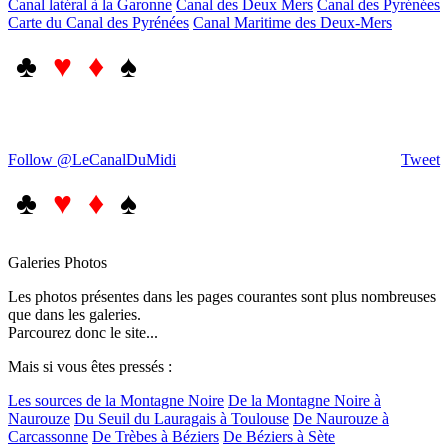
Canal latéral à la Garonne
Canal des Deux Mers
Canal des Pyrénées
Carte du Canal des Pyrénées
Canal Maritime des Deux-Mers
♣
♥ ♦
♠
Follow @LeCanalDuMidi
Tweet
♣
♥ ♦
♠
Galeries Photos
Les photos présentes dans les pages courantes sont plus nombreuses
que dans les galeries.
Parcourez donc le site...
Mais si vous êtes pressés :
Les sources de la Montagne Noire
De la Montagne Noire à
Naurouze
Du Seuil du Lauragais à Toulouse
De Naurouze à
Carcassonne
De Trèbes à Béziers
De Béziers à Sète