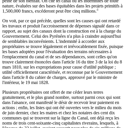
peine de son bienfait. On cite tel canal où les indemnités de toute
nature, évaluées sur des bases équitables dans les projets primitifs à
1,500,000 francs, excéderont peut être cinq millions."
On voit, par ce qui précède, quelles sont les causes qui ont retardé
les travaux et produit l'accroissement de dépenses signalé dans ce
rapport, au sujet des canaux dont la construction est à la charge du
Gouvernement. Celui des Pyrénées n'a plus à craindre aujourd'hui
de semblables inconvénients. L'indemnité à accorder aux
propriétaires se trouve légalement et irrévocablement fixée, puisque
les bases adoptées pour l'évaluation des terrains nécessaires à
l'emplacement du canal et de ses dépendances, sont celles qu'on
trouve clairement énoncées dans l'article 16 du titre 3 de la loi du 8
mars 1810, sur les expropriations pour cause d'utilité publique ;
utilité officiellement caractérisée, et reconnue par le Gouvernement
dans l'article 8 du cahier de charges, approuvé par le ministre de
l'intérieur, le 19 mai 1828.
Plusieurs propriétaires ont offert de me céder leurs terres
gratuitement, et le plus grand nombre, surtout parmi ceux qui sont
dans l'aisance, ont manifesté le désir de recevoir leur paiement en
actions ; enfin, les listes qui ont été ouvertes vers le milieu du mois
de juin dernier, chez les maires et chez les notaires des cent dix
communes qui se trouvent sur la ligne du Canal, ont déjà reçu les
noms de trois cent-soixante-cinq capitalistes riverains, lesquels, à