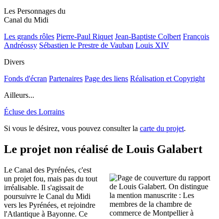
Les Personnages du
Canal du Midi
Les grands rôles
Pierre-Paul Riquet
Jean-Baptiste Colbert
François
Andréossy
Sébastien le Prestre de Vauban
Louis XIV
Divers
Fonds d'écran
Partenaires
Page des liens
Réalisation et Copyright
Ailleurs...
Écluse des Lorrains
Si vous le désirez, vous pouvez consulter la
carte du projet
.
Le projet non réalisé de Louis Galabert
Le Canal des Pyrénées, c'est
un projet fou, mais pas du tout
irréalisable. Il s'agissait de
poursuivre le Canal du Midi
vers les Pyrénées, et rejoindre
l'Atlantique à Bayonne. Ce