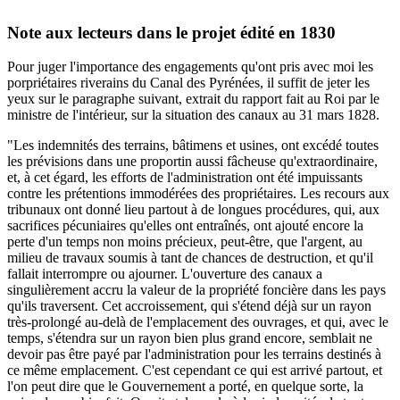
Note aux lecteurs dans le projet édité en 1830
Pour juger l'importance des engagements qu'ont pris avec moi les
porpriétaires riverains du Canal des Pyrénées, il suffit de jeter les
yeux sur le paragraphe suivant, extrait du rapport fait au Roi par le
ministre de l'intérieur, sur la situation des canaux au 31 mars 1828.
"Les indemnités des terrains, bâtimens et usines, ont excédé toutes
les prévisions dans une proportin aussi fâcheuse qu'extraordinaire,
et, à cet égard, les efforts de l'administration ont été impuissants
contre les prétentions immodérées des propriétaires. Les recours aux
tribunaux ont donné lieu partout à de longues procédures, qui, aux
sacrifices pécuniaires qu'elles ont entraînés, ont ajouté encore la
perte d'un temps non moins précieux, peut-être, que l'argent, au
milieu de travaux soumis à tant de chances de destruction, et qu'il
fallait interrompre ou ajourner. L'ouverture des canaux a
singulièrement accru la valeur de la propriété foncière dans les pays
qu'ils traversent. Cet accroissement, qui s'étend déjà sur un rayon
très-prolongé au-delà de l'emplacement des ouvrages, et qui, avec le
temps, s'étendra sur un rayon bien plus grand encore, semblait ne
devoir pas être payé par l'administration pour les terrains destinés à
ce même emplacement. C'est cependant ce qui est arrivé partout, et
l'on peut dire que le Gouvernement a porté, en quelque sorte, la