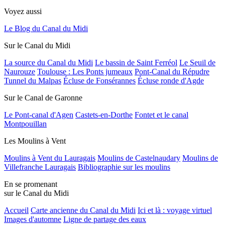
Voyez aussi
Le Blog du Canal du Midi
Sur le Canal du Midi
La source du Canal du Midi
Le bassin de Saint Ferréol
Le Seuil de
Naurouze
Toulouse : Les Ponts jumeaux
Pont-Canal du Répudre
Tunnel du Malpas
Écluse de Fonsérannes
Écluse ronde d'Agde
Sur le Canal de Garonne
Le Pont-canal d'Agen
Castets-en-Dorthe
Fontet et le canal
Montpouillan
Les Moulins à Vent
Moulins à Vent du Lauragais
Moulins de Castelnaudary
Moulins de
Villefranche Lauragais
Bibliographie sur les moulins
En se promenant
sur le Canal du Midi
Accueil
Carte ancienne du Canal du Midi
Ici et là : voyage virtuel
Images d'automne
Ligne de partage des eaux