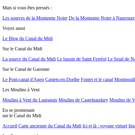
Mais si vous êtes pressés :
Les sources de la Montagne Noire
De la Montagne Noire à Naurouze
Voyez aussi
Le Blog du Canal du Midi
Sur le Canal du Midi
La source du Canal du Midi
Le bassin de Saint Ferréol
Le Seuil de N
Sur le Canal de Garonne
Le Pont-canal d'Agen
Castets-en-Dorthe
Fontet et le canal
Montpouil
Les Moulins à Vent
Moulins à Vent du Lauragais
Moulins de Castelnaudary
Moulins de V
En se promenant
sur le Canal du Midi
Accueil
Carte ancienne du Canal du Midi
Ici et là : voyage virtuel
Ima