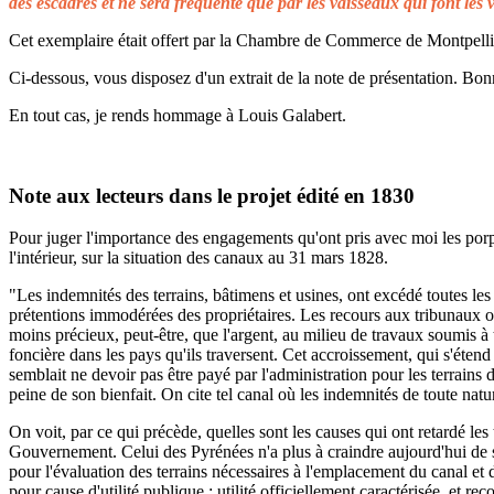
des escadres et ne sera fréquenté que par les vaisseaux qui font les 
Cet exemplaire était offert par la Chambre de Commerce de Montpellier 
Ci-dessous, vous disposez d'un extrait de la note de présentation. Bonn
En tout cas, je rends hommage à Louis Galabert.
Note aux lecteurs dans le projet édité en 1830
Pour juger l'importance des engagements qu'ont pris avec moi les porprié
l'intérieur, sur la situation des canaux au 31 mars 1828.
"Les indemnités des terrains, bâtimens et usines, ont excédé toutes les 
prétentions immodérées des propriétaires. Les recours aux tribunaux on
moins précieux, peut-être, que l'argent, au milieu de travaux soumis à t
foncière dans les pays qu'ils traversent. Cet accroissement, qui s'éten
semblait ne devoir pas être payé par l'administration pour les terrains
peine de son bienfait. On cite tel canal où les indemnités de toute natu
On voit, par ce qui précède, quelles sont les causes qui ont retardé le
Gouvernement. Celui des Pyrénées n'a plus à craindre aujourd'hui de s
pour l'évaluation des terrains nécessaires à l'emplacement du canal et 
pour cause d'utilité publique ; utilité officiellement caractérisée, et 