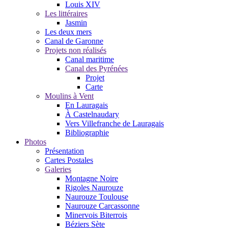
Louis XIV
Les littéraires
Jasmin
Les deux mers
Canal de Garonne
Projets non réalisés
Canal maritime
Canal des Pyrénées
Projet
Carte
Moulins à Vent
En Lauragais
À Castelnaudary
Vers Villefranche de Lauragais
Bibliographie
Photos
Présentation
Cartes Postales
Galeries
Montagne Noire
Rigoles Naurouze
Naurouze Toulouse
Naurouze Carcassonne
Minervois Biterrois
Béziers Sète