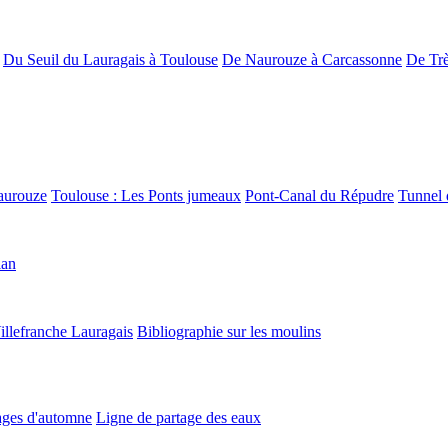
Du Seuil du Lauragais à Toulouse
De Naurouze à Carcassonne
De Trè
aurouze
Toulouse : Les Ponts jumeaux
Pont-Canal du Répudre
Tunnel 
lan
illefranche Lauragais
Bibliographie sur les moulins
ges d'automne
Ligne de partage des eaux