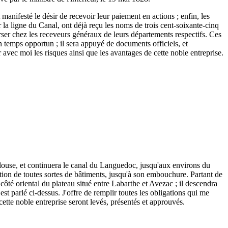
 manifesté le désir de recevoir leur paiement en actions ; enfin, les
r la ligne du Canal, ont déjà reçu les noms de trois cent-soixante-cinq
 verser chez les receveurs généraux de leurs départements respectifs. Ces
n temps opportun ; il sera appuyé de documents officiels, et
r avec moi les risques ainsi que les avantages de cette noble entreprise.
ulouse, et continuera le canal du Languedoc, jusqu'aux environs du
tion de toutes sortes de bâtiments, jusqu'à son embouchure. Partant de
ôté oriental du plateau situé entre Labarthe et Avezac ; il descendra
est parlé ci-dessus. J'offre de remplir toutes les obligations qui me
 cette noble entreprise seront levés, présentés et approuvés.