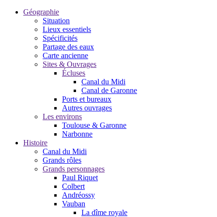
Géographie
Situation
Lieux essentiels
Spécificités
Partage des eaux
Carte ancienne
Sites & Ouvrages
Écluses
Canal du Midi
Canal de Garonne
Ports et bureaux
Autres ouvrages
Les environs
Toulouse & Garonne
Narbonne
Histoire
Canal du Midi
Grands rôles
Grands personnages
Paul Riquet
Colbert
Andréossy
Vauban
La dîme royale