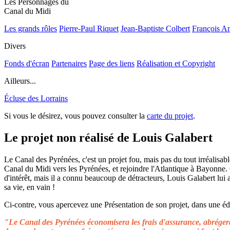
Les Personnages du
Canal du Midi
Les grands rôles
Pierre-Paul Riquet
Jean-Baptiste Colbert
François A
Divers
Fonds d'écran
Partenaires
Page des liens
Réalisation et Copyright
Ailleurs...
Écluse des Lorrains
Si vous le désirez, vous pouvez consulter la
carte du projet
.
Le projet non réalisé de Louis Galabert
Le Canal des Pyrénées, c'est un projet fou, mais pas du tout irréalisable
Canal du Midi vers les Pyrénées, et rejoindre l'Atlantique à Bayonne.
d'intérêt, mais il a connu beaucoup de détracteurs, Louis Galabert lui
sa vie, en vain !
Ci-contre, vous apercevez une Présentation de son projet, dans une édit
"Le Canal des Pyrénées économisera les frais d'assurance, abrégera 