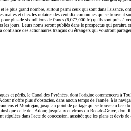
, et le plus grand nombre, surtout parmi ceux qui sont dans l'aisance, ont
 les maires et chez les notaires des cent dix communes qui se trouvent su
rit pour plus de six millions de francs (6,077,000 fr.) qu'ils sont prêts à
s les jours. Leurs noms seront publiés dans le prospectus qui paraîtra e
 la confiance des actionnaires français ou étrangers qui voudront partage
isques et périls, le Canal des Pyrénées, dont l'origine commencera à To
dour n'offre plus d'obstacles, dans aucun temps de l'année, à la naviga
udens et Montrejau, jusqu'au point de partage qui se trouve au bas du c
e, ainsi que celle de l'Adour, jusqu'aux environs du Bec-de-Grave, dont il 
nt stipulées dans l'acte de concession, aussitôt que les plans et devis de