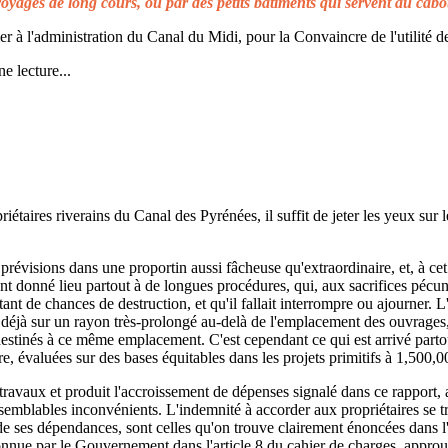
voyages de long cours, ou par des petits bâtiments qui servent au cabo
à l'administration du Canal du Midi, pour la Convaincre de l'utilité de
e lecture...
taires riverains du Canal des Pyrénées, il suffit de jeter les yeux sur l
prévisions dans une proportin aussi fâcheuse qu'extraordinaire, et, à cet 
t donné lieu partout à de longues procédures, qui, aux sacrifices pécuni
ant de chances de destruction, et qu'il fallait interrompre ou ajourner. 
d déjà sur un rayon très-prolongé au-delà de l'emplacement des ouvrages,
 destinés à ce même emplacement. C'est cependant ce qui est arrivé parto
re, évaluées sur des bases équitables dans les projets primitifs à 1,500,0
s travaux et produit l'accroissement de dépenses signalé dans ce rapport, 
emblables inconvénients. L'indemnité à accorder aux propriétaires se t
de ses dépendances, sont celles qu'on trouve clairement énoncées dans l'a
reconnue par le Gouvernement dans l'article 8 du cahier de charges, approuv