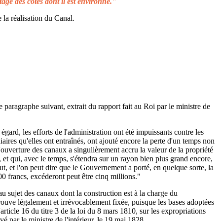
tage des côtes dont il est environné."
 la réalisation du Canal.
e paragraphe suivant, extrait du rapport fait au Roi par le ministre de
égard, les efforts de l'administration ont été impuissants contre les
aires qu'elles ont entraînés, ont ajouté encore la perte d'un temps non
L'ouverture des canaux a singulièrement accru la valeur de la propriété
 et qui, avec le temps, s'étendra sur un rayon bien plus grand encore,
ut, et l'on peut dire que le Gouvernement a porté, en quelque sorte, la
00 francs, excéderont peut être cinq millions."
au sujet des canaux dont la construction est à la charge du
rouve légalement et irrévocablement fixée, puisque les bases adoptées
rticle 16 du titre 3 de la loi du 8 mars 1810, sur les expropriations
é par le ministre de l'intérieur, le 19 mai 1828.