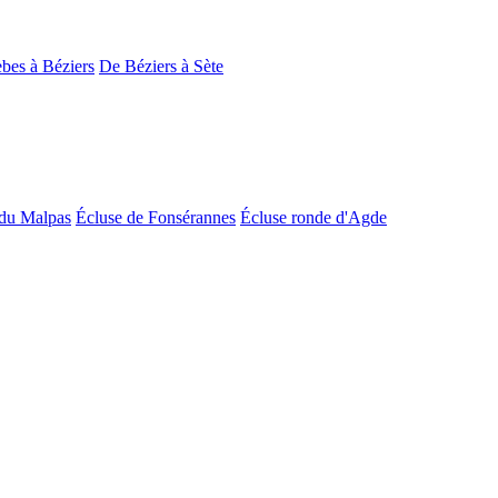
bes à Béziers
De Béziers à Sète
du Malpas
Écluse de Fonsérannes
Écluse ronde d'Agde