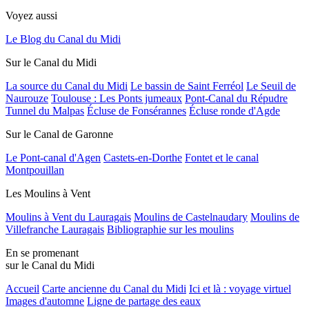
Voyez aussi
Le Blog du Canal du Midi
Sur le Canal du Midi
La source du Canal du Midi
Le bassin de Saint Ferréol
Le Seuil de
Naurouze
Toulouse : Les Ponts jumeaux
Pont-Canal du Répudre
Tunnel du Malpas
Écluse de Fonsérannes
Écluse ronde d'Agde
Sur le Canal de Garonne
Le Pont-canal d'Agen
Castets-en-Dorthe
Fontet et le canal
Montpouillan
Les Moulins à Vent
Moulins à Vent du Lauragais
Moulins de Castelnaudary
Moulins de
Villefranche Lauragais
Bibliographie sur les moulins
En se promenant
sur le Canal du Midi
Accueil
Carte ancienne du Canal du Midi
Ici et là : voyage virtuel
Images d'automne
Ligne de partage des eaux