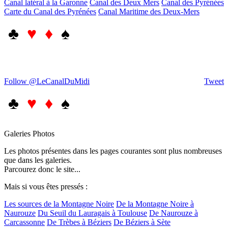
Canal latéral à la Garonne
Canal des Deux Mers
Canal des Pyrénées
Carte du Canal des Pyrénées
Canal Maritime des Deux-Mers
♣
♥ ♦
♠
Follow @LeCanalDuMidi
Tweet
♣
♥ ♦
♠
Galeries Photos
Les photos présentes dans les pages courantes sont plus nombreuses
que dans les galeries.
Parcourez donc le site...
Mais si vous êtes pressés :
Les sources de la Montagne Noire
De la Montagne Noire à
Naurouze
Du Seuil du Lauragais à Toulouse
De Naurouze à
Carcassonne
De Trèbes à Béziers
De Béziers à Sète