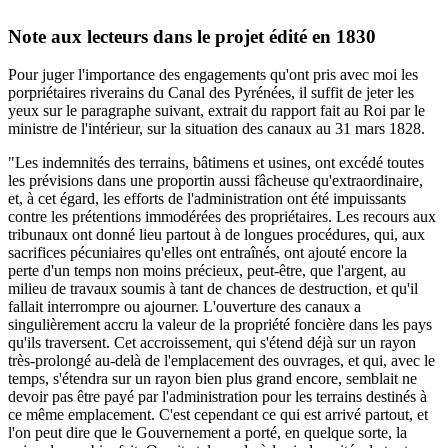
Note aux lecteurs dans le projet édité en 1830
Pour juger l'importance des engagements qu'ont pris avec moi les
porpriétaires riverains du Canal des Pyrénées, il suffit de jeter les
yeux sur le paragraphe suivant, extrait du rapport fait au Roi par le
ministre de l'intérieur, sur la situation des canaux au 31 mars 1828.
"Les indemnités des terrains, bâtimens et usines, ont excédé toutes
les prévisions dans une proportin aussi fâcheuse qu'extraordinaire,
et, à cet égard, les efforts de l'administration ont été impuissants
contre les prétentions immodérées des propriétaires. Les recours aux
tribunaux ont donné lieu partout à de longues procédures, qui, aux
sacrifices pécuniaires qu'elles ont entraînés, ont ajouté encore la
perte d'un temps non moins précieux, peut-être, que l'argent, au
milieu de travaux soumis à tant de chances de destruction, et qu'il
fallait interrompre ou ajourner. L'ouverture des canaux a
singulièrement accru la valeur de la propriété foncière dans les pays
qu'ils traversent. Cet accroissement, qui s'étend déjà sur un rayon
très-prolongé au-delà de l'emplacement des ouvrages, et qui, avec le
temps, s'étendra sur un rayon bien plus grand encore, semblait ne
devoir pas être payé par l'administration pour les terrains destinés à
ce même emplacement. C'est cependant ce qui est arrivé partout, et
l'on peut dire que le Gouvernement a porté, en quelque sorte, la