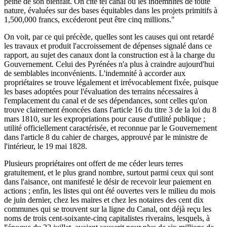
peine de son bienfait. On cite tel canal où les indemnités de toute
nature, évaluées sur des bases équitables dans les projets primitifs à
1,500,000 francs, excéderont peut être cinq millions."
On voit, par ce qui précède, quelles sont les causes qui ont retardé
les travaux et produit l'accroissement de dépenses signalé dans ce
rapport, au sujet des canaux dont la construction est à la charge du
Gouvernement. Celui des Pyrénées n'a plus à craindre aujourd'hui
de semblables inconvénients. L'indemnité à accorder aux
propriétaires se trouve légalement et irrévocablement fixée, puisque
les bases adoptées pour l'évaluation des terrains nécessaires à
l'emplacement du canal et de ses dépendances, sont celles qu'on
trouve clairement énoncées dans l'article 16 du titre 3 de la loi du 8
mars 1810, sur les expropriations pour cause d'utilité publique ;
utilité officiellement caractérisée, et reconnue par le Gouvernement
dans l'article 8 du cahier de charges, approuvé par le ministre de
l'intérieur, le 19 mai 1828.
Plusieurs propriétaires ont offert de me céder leurs terres
gratuitement, et le plus grand nombre, surtout parmi ceux qui sont
dans l'aisance, ont manifesté le désir de recevoir leur paiement en
actions ; enfin, les listes qui ont été ouvertes vers le milieu du mois
de juin dernier, chez les maires et chez les notaires des cent dix
communes qui se trouvent sur la ligne du Canal, ont déjà reçu les
noms de trois cent-soixante-cinq capitalistes riverains, lesquels, à