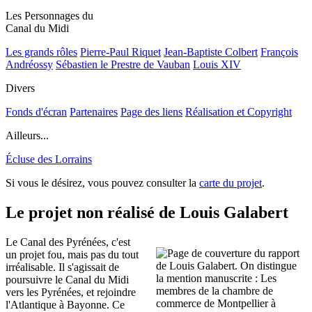
Les Personnages du
Canal du Midi
Les grands rôles
Pierre-Paul Riquet
Jean-Baptiste Colbert
François
Andréossy
Sébastien le Prestre de Vauban
Louis XIV
Divers
Fonds d'écran
Partenaires
Page des liens
Réalisation et Copyright
Ailleurs...
Écluse des Lorrains
Si vous le désirez, vous pouvez consulter la
carte du projet
.
Le projet non réalisé de Louis Galabert
Le Canal des Pyrénées, c'est
un projet fou, mais pas du tout
irréalisable. Il s'agissait de
poursuivre le Canal du Midi
vers les Pyrénées, et rejoindre
l'Atlantique à Bayonne. Ce