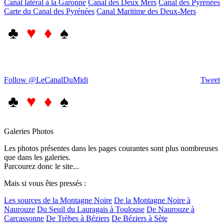
Canal latéral à la Garonne
Canal des Deux Mers
Canal des Pyrénées
Carte du Canal des Pyrénées
Canal Maritime des Deux-Mers
♣
♥ ♦
♠
Follow @LeCanalDuMidi
Tweet
♣
♥ ♦
♠
Galeries Photos
Les photos présentes dans les pages courantes sont plus nombreuses
que dans les galeries.
Parcourez donc le site...
Mais si vous êtes pressés :
Les sources de la Montagne Noire
De la Montagne Noire à
Naurouze
Du Seuil du Lauragais à Toulouse
De Naurouze à
Carcassonne
De Trèbes à Béziers
De Béziers à Sète