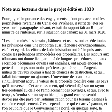
Note aux lecteurs dans le projet édité en 1830
Pour juger l'importance des engagements qu'ont pris avec moi les
porpriétaires riverains du Canal des Pyrénées, il suffit de jeter les
yeux sur le paragraphe suivant, extrait du rapport fait au Roi par le
ministre de l'intérieur, sur la situation des canaux au 31 mars 1828.
"Les indemnités des terrains, bâtimens et usines, ont excédé toutes
les prévisions dans une proportin aussi fâcheuse qu'extraordinaire,
et, à cet égard, les efforts de l'administration ont été impuissants
contre les prétentions immodérées des propriétaires. Les recours aux
tribunaux ont donné lieu partout à de longues procédures, qui, aux
sacrifices pécuniaires qu'elles ont entraînés, ont ajouté encore la
perte d'un temps non moins précieux, peut-être, que l'argent, au
milieu de travaux soumis à tant de chances de destruction, et qu'il
fallait interrompre ou ajourner. L'ouverture des canaux a
singulièrement accru la valeur de la propriété foncière dans les pays
qu'ils traversent. Cet accroissement, qui s'étend déjà sur un rayon
très-prolongé au-delà de l'emplacement des ouvrages, et qui, avec le
temps, s'étendra sur un rayon bien plus grand encore, semblait ne
devoir pas être payé par l'administration pour les terrains destinés à
ce même emplacement. C'est cependant ce qui est arrivé partout, et
l'on peut dire que le Gouvernement a porté, en quelque sorte, la