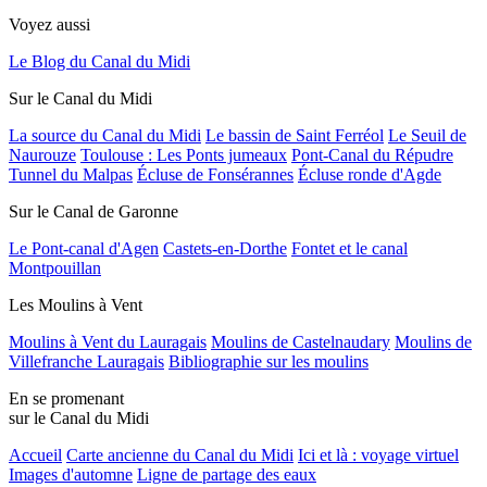
Voyez aussi
Le Blog du Canal du Midi
Sur le Canal du Midi
La source du Canal du Midi
Le bassin de Saint Ferréol
Le Seuil de
Naurouze
Toulouse : Les Ponts jumeaux
Pont-Canal du Répudre
Tunnel du Malpas
Écluse de Fonsérannes
Écluse ronde d'Agde
Sur le Canal de Garonne
Le Pont-canal d'Agen
Castets-en-Dorthe
Fontet et le canal
Montpouillan
Les Moulins à Vent
Moulins à Vent du Lauragais
Moulins de Castelnaudary
Moulins de
Villefranche Lauragais
Bibliographie sur les moulins
En se promenant
sur le Canal du Midi
Accueil
Carte ancienne du Canal du Midi
Ici et là : voyage virtuel
Images d'automne
Ligne de partage des eaux