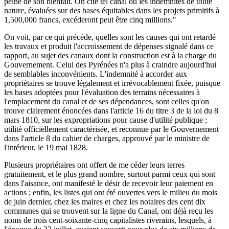
peine de son bienfait. On cite tel canal où les indemnités de toute
nature, évaluées sur des bases équitables dans les projets primitifs à
1,500,000 francs, excéderont peut être cinq millions."
On voit, par ce qui précède, quelles sont les causes qui ont retardé
les travaux et produit l'accroissement de dépenses signalé dans ce
rapport, au sujet des canaux dont la construction est à la charge du
Gouvernement. Celui des Pyrénées n'a plus à craindre aujourd'hui
de semblables inconvénients. L'indemnité à accorder aux
propriétaires se trouve légalement et irrévocablement fixée, puisque
les bases adoptées pour l'évaluation des terrains nécessaires à
l'emplacement du canal et de ses dépendances, sont celles qu'on
trouve clairement énoncées dans l'article 16 du titre 3 de la loi du 8
mars 1810, sur les expropriations pour cause d'utilité publique ;
utilité officiellement caractérisée, et reconnue par le Gouvernement
dans l'article 8 du cahier de charges, approuvé par le ministre de
l'intérieur, le 19 mai 1828.
Plusieurs propriétaires ont offert de me céder leurs terres
gratuitement, et le plus grand nombre, surtout parmi ceux qui sont
dans l'aisance, ont manifesté le désir de recevoir leur paiement en
actions ; enfin, les listes qui ont été ouvertes vers le milieu du mois
de juin dernier, chez les maires et chez les notaires des cent dix
communes qui se trouvent sur la ligne du Canal, ont déjà reçu les
noms de trois cent-soixante-cinq capitalistes riverains, lesquels, à