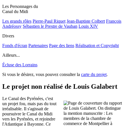
Les Personnages du
Canal du Midi
Les grands rôles
Pierre-Paul Riquet
Jean-Baptiste Colbert
François
Andréossy
Sébastien le Prestre de Vauban
Louis XIV
Divers
Fonds d'écran
Partenaires
Page des liens
Réalisation et Copyright
Ailleurs...
Écluse des Lorrains
Si vous le désirez, vous pouvez consulter la
carte du projet
.
Le projet non réalisé de Louis Galabert
Le Canal des Pyrénées, c'est
un projet fou, mais pas du tout
irréalisable. Il s'agissait de
poursuivre le Canal du Midi
vers les Pyrénées, et rejoindre
l'Atlantique à Bayonne. Ce