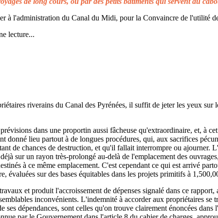
voyages de long cours, ou par des petits bâtiments qui servent au cabo
à l'administration du Canal du Midi, pour la Convaincre de l'utilité de
e lecture...
taires riverains du Canal des Pyrénées, il suffit de jeter les yeux sur l
prévisions dans une proportin aussi fâcheuse qu'extraordinaire, et, à cet 
t donné lieu partout à de longues procédures, qui, aux sacrifices pécuni
ant de chances de destruction, et qu'il fallait interrompre ou ajourner. 
d déjà sur un rayon très-prolongé au-delà de l'emplacement des ouvrages,
 destinés à ce même emplacement. C'est cependant ce qui est arrivé parto
re, évaluées sur des bases équitables dans les projets primitifs à 1,500,0
s travaux et produit l'accroissement de dépenses signalé dans ce rapport, 
emblables inconvénients. L'indemnité à accorder aux propriétaires se t
de ses dépendances, sont celles qu'on trouve clairement énoncées dans l'a
reconnue par le Gouvernement dans l'article 8 du cahier de charges, approuv