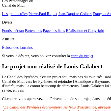
Les Personnages du
Canal du Midi
Les grands rôles
Pierre-Paul Riquet
Jean-Baptiste Colbert
François A
Divers
Fonds d'écran
Partenaires
Page des liens
Réalisation et Copyright
Ailleurs...
Écluse des Lorrains
Si vous le désirez, vous pouvez consulter la
carte du projet
.
Le projet non réalisé de Louis Galabert
Le Canal des Pyrénées, c'est un projet fou, mais pas du tout irréalisable
Canal du Midi vers les Pyrénées, et rejoindre l'Atlantique à Bayonne.
d'intérêt, mais il a connu beaucoup de détracteurs, Louis Galabert lui
sa vie, en vain !
Ci-contre, vous apercevez une Présentation de son projet, dans une édit
"Le Canal des Pyrénées économisera les frais d'assurance, abrégera 