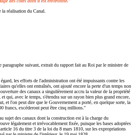
tage des côtes dont il est environné."
 la réalisation du Canal.
e paragraphe suivant, extrait du rapport fait au Roi par le ministre de
égard, les efforts de l'administration ont été impuissants contre les
aires qu'elles ont entraînés, ont ajouté encore la perte d'un temps non
L'ouverture des canaux a singulièrement accru la valeur de la propriété
 et qui, avec le temps, s'étendra sur un rayon bien plus grand encore,
ut, et l'on peut dire que le Gouvernement a porté, en quelque sorte, la
00 francs, excéderont peut être cinq millions."
au sujet des canaux dont la construction est à la charge du
rouve légalement et irrévocablement fixée, puisque les bases adoptées
rticle 16 du titre 3 de la loi du 8 mars 1810, sur les expropriations
é par le ministre de l'intérieur, le 19 mai 1828.