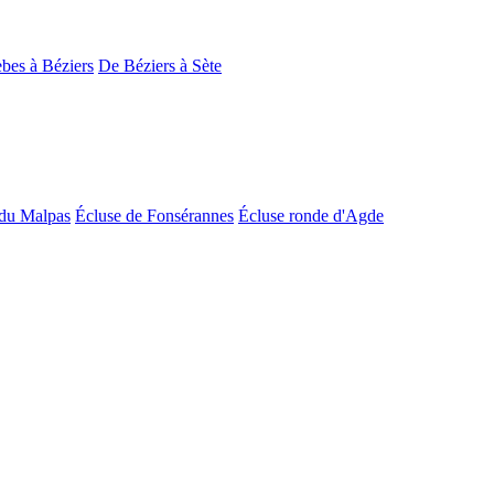
bes à Béziers
De Béziers à Sète
du Malpas
Écluse de Fonsérannes
Écluse ronde d'Agde