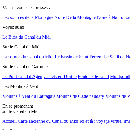
Mais si vous êtes pressés :
Les sources de la Montagne Noire
De la Montagne Noire à Naurouze
Voyez aussi
Le Blog du Canal du Midi
Sur le Canal du Midi
La source du Canal du Midi
Le bassin de Saint Ferréol
Le Seuil de N
Sur le Canal de Garonne
Le Pont-canal d'Agen
Castets-en-Dorthe
Fontet et le canal
Montpouil
Les Moulins à Vent
Moulins à Vent du Lauragais
Moulins de Castelnaudary
Moulins de V
En se promenant
sur le Canal du Midi
Accueil
Carte ancienne du Canal du Midi
Ici et là : voyage virtuel
Ima