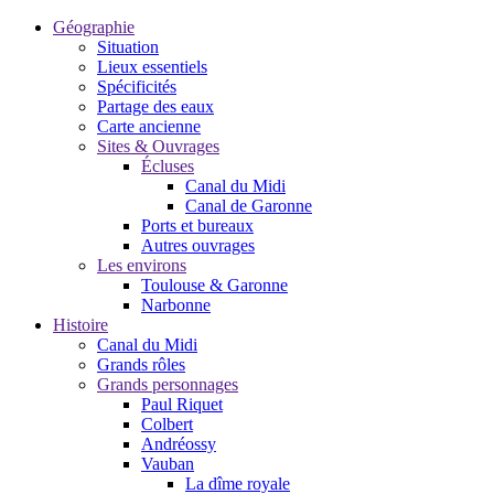
Géographie
Situation
Lieux essentiels
Spécificités
Partage des eaux
Carte ancienne
Sites & Ouvrages
Écluses
Canal du Midi
Canal de Garonne
Ports et bureaux
Autres ouvrages
Les environs
Toulouse & Garonne
Narbonne
Histoire
Canal du Midi
Grands rôles
Grands personnages
Paul Riquet
Colbert
Andréossy
Vauban
La dîme royale