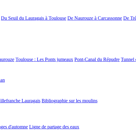
Du Seuil du Lauragais à Toulouse
De Naurouze à Carcassonne
De Trè
aurouze
Toulouse : Les Ponts jumeaux
Pont-Canal du Répudre
Tunnel 
lan
illefranche Lauragais
Bibliographie sur les moulins
ges d'automne
Ligne de partage des eaux