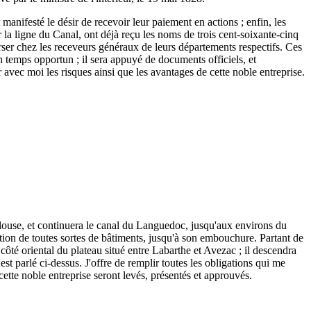
 manifesté le désir de recevoir leur paiement en actions ; enfin, les
r la ligne du Canal, ont déjà reçu les noms de trois cent-soixante-cinq
 verser chez les receveurs généraux de leurs départements respectifs. Ces
n temps opportun ; il sera appuyé de documents officiels, et
r avec moi les risques ainsi que les avantages de cette noble entreprise.
ulouse, et continuera le canal du Languedoc, jusqu'aux environs du
tion de toutes sortes de bâtiments, jusqu'à son embouchure. Partant de
ôté oriental du plateau situé entre Labarthe et Avezac ; il descendra
est parlé ci-dessus. J'offre de remplir toutes les obligations qui me
 cette noble entreprise seront levés, présentés et approuvés.