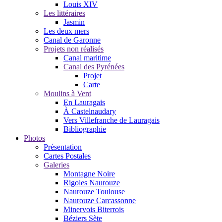
Louis XIV
Les littéraires
Jasmin
Les deux mers
Canal de Garonne
Projets non réalisés
Canal maritime
Canal des Pyrénées
Projet
Carte
Moulins à Vent
En Lauragais
À Castelnaudary
Vers Villefranche de Lauragais
Bibliographie
Photos
Présentation
Cartes Postales
Galeries
Montagne Noire
Rigoles Naurouze
Naurouze Toulouse
Naurouze Carcassonne
Minervois Biterrois
Béziers Sète