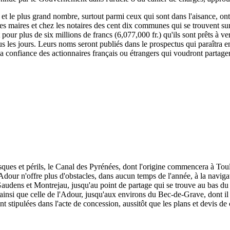
, et le plus grand nombre, surtout parmi ceux qui sont dans l'aisance, ont
 les maires et chez les notaires des cent dix communes qui se trouvent su
rit pour plus de six millions de francs (6,077,000 fr.) qu'ils sont prêts à
s les jours. Leurs noms seront publiés dans le prospectus qui paraîtra e
 la confiance des actionnaires français ou étrangers qui voudront partage
isques et périls, le Canal des Pyrénées, dont l'origine commencera à To
dour n'offre plus d'obstacles, dans aucun temps de l'année, à la naviga
udens et Montrejau, jusqu'au point de partage qui se trouve au bas du c
e, ainsi que celle de l'Adour, jusqu'aux environs du Bec-de-Grave, dont il 
nt stipulées dans l'acte de concession, aussitôt que les plans et devis de