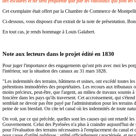
des escadres et ne sera fréquenté que par les vaisseaux qui font les 
Cet exemplaire était offert par la Chambre de Commerce de Montpellier 
Ci-dessous, vous disposez d'un extrait de la note de présentation. Bonn
En tout cas, je rends hommage à Louis Galabert.
Note aux lecteurs dans le projet édité en 1830
Pour juger l'importance des engagements qu'ont pris avec moi les porprié
l'intérieur, sur la situation des canaux au 31 mars 1828.
"Les indemnités des terrains, bâtimens et usines, ont excédé toutes les 
prétentions immodérées des propriétaires. Les recours aux tribunaux on
moins précieux, peut-être, que l'argent, au milieu de travaux soumis à t
foncière dans les pays qu'ils traversent. Cet accroissement, qui s'éten
semblait ne devoir pas être payé par l'administration pour les terrains
peine de son bienfait. On cite tel canal où les indemnités de toute natu
On voit, par ce qui précède, quelles sont les causes qui ont retardé le
Gouvernement. Celui des Pyrénées n'a plus à craindre aujourd'hui de s
pour l'évaluation des terrains nécessaires à l'emplacement du canal et 
pour cause d'utilité publique ; utilité officiellement caractérisée, et 