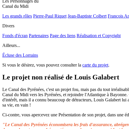
Les Personnages du
Canal du Midi
Les grands rôles
Pierre-Paul Riquet
Jean-Baptiste Colbert
François A
Divers
Fonds d'écran
Partenaires
Page des liens
Réalisation et Copyright
Ailleurs...
Écluse des Lorrains
Si vous le désirez, vous pouvez consulter la
carte du projet
.
Le projet non réalisé de Louis Galabert
Le Canal des Pyrénées, c'est un projet fou, mais pas du tout irréalisable
Canal du Midi vers les Pyrénées, et rejoindre l'Atlantique à Bayonne.
d'intérêt, mais il a connu beaucoup de détracteurs, Louis Galabert lui
sa vie, en vain !
Ci-contre, vous apercevez une Présentation de son projet, dans une édit
"Le Canal des Pyrénées économisera les frais d'assurance, abrégera 