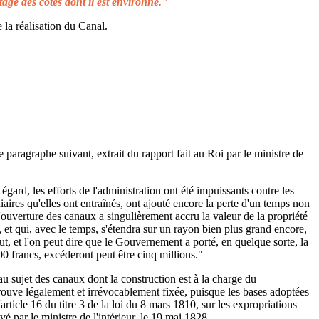
tage des côtes dont il est environné."
 la réalisation du Canal.
e paragraphe suivant, extrait du rapport fait au Roi par le ministre de
égard, les efforts de l'administration ont été impuissants contre les
aires qu'elles ont entraînés, ont ajouté encore la perte d'un temps non
L'ouverture des canaux a singulièrement accru la valeur de la propriété
 et qui, avec le temps, s'étendra sur un rayon bien plus grand encore,
ut, et l'on peut dire que le Gouvernement a porté, en quelque sorte, la
00 francs, excéderont peut être cinq millions."
au sujet des canaux dont la construction est à la charge du
rouve légalement et irrévocablement fixée, puisque les bases adoptées
rticle 16 du titre 3 de la loi du 8 mars 1810, sur les expropriations
é par le ministre de l'intérieur, le 19 mai 1828.