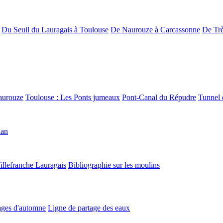
Du Seuil du Lauragais à Toulouse
De Naurouze à Carcassonne
De Trè
aurouze
Toulouse : Les Ponts jumeaux
Pont-Canal du Répudre
Tunnel 
lan
illefranche Lauragais
Bibliographie sur les moulins
ges d'automne
Ligne de partage des eaux