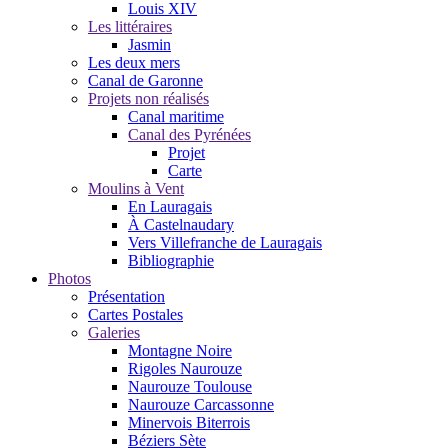
Louis XIV
Les littéraires
Jasmin
Les deux mers
Canal de Garonne
Projets non réalisés
Canal maritime
Canal des Pyrénées
Projet
Carte
Moulins à Vent
En Lauragais
À Castelnaudary
Vers Villefranche de Lauragais
Bibliographie
Photos
Présentation
Cartes Postales
Galeries
Montagne Noire
Rigoles Naurouze
Naurouze Toulouse
Naurouze Carcassonne
Minervois Biterrois
Béziers Sète