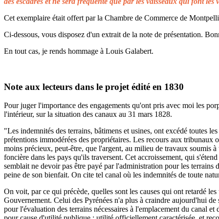
des escadres et ne sera fréquenté que par les vaisseaux qui font les 
Cet exemplaire était offert par la Chambre de Commerce de Montpellier 
Ci-dessous, vous disposez d'un extrait de la note de présentation. Bonn
En tout cas, je rends hommage à Louis Galabert.
Note aux lecteurs dans le projet édité en 1830
Pour juger l'importance des engagements qu'ont pris avec moi les porprié
l'intérieur, sur la situation des canaux au 31 mars 1828.
"Les indemnités des terrains, bâtimens et usines, ont excédé toutes les 
prétentions immodérées des propriétaires. Les recours aux tribunaux on
moins précieux, peut-être, que l'argent, au milieu de travaux soumis à t
foncière dans les pays qu'ils traversent. Cet accroissement, qui s'éten
semblait ne devoir pas être payé par l'administration pour les terrains
peine de son bienfait. On cite tel canal où les indemnités de toute natu
On voit, par ce qui précède, quelles sont les causes qui ont retardé le
Gouvernement. Celui des Pyrénées n'a plus à craindre aujourd'hui de s
pour l'évaluation des terrains nécessaires à l'emplacement du canal et 
pour cause d'utilité publique ; utilité officiellement caractérisée, et 