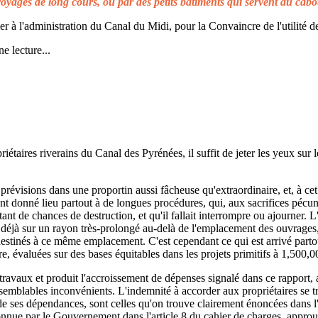
voyages de long cours, ou par des petits bâtiments qui servent au cabo
à l'administration du Canal du Midi, pour la Convaincre de l'utilité de
e lecture...
taires riverains du Canal des Pyrénées, il suffit de jeter les yeux sur l
prévisions dans une proportin aussi fâcheuse qu'extraordinaire, et, à cet 
t donné lieu partout à de longues procédures, qui, aux sacrifices pécuni
ant de chances de destruction, et qu'il fallait interrompre ou ajourner. 
d déjà sur un rayon très-prolongé au-delà de l'emplacement des ouvrages,
 destinés à ce même emplacement. C'est cependant ce qui est arrivé parto
re, évaluées sur des bases équitables dans les projets primitifs à 1,500,0
s travaux et produit l'accroissement de dépenses signalé dans ce rapport, 
emblables inconvénients. L'indemnité à accorder aux propriétaires se t
de ses dépendances, sont celles qu'on trouve clairement énoncées dans l'a
reconnue par le Gouvernement dans l'article 8 du cahier de charges, approuv