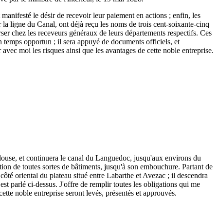
 manifesté le désir de recevoir leur paiement en actions ; enfin, les
r la ligne du Canal, ont déjà reçu les noms de trois cent-soixante-cinq
 verser chez les receveurs généraux de leurs départements respectifs. Ces
n temps opportun ; il sera appuyé de documents officiels, et
r avec moi les risques ainsi que les avantages de cette noble entreprise.
ulouse, et continuera le canal du Languedoc, jusqu'aux environs du
tion de toutes sortes de bâtiments, jusqu'à son embouchure. Partant de
ôté oriental du plateau situé entre Labarthe et Avezac ; il descendra
est parlé ci-dessus. J'offre de remplir toutes les obligations qui me
 cette noble entreprise seront levés, présentés et approuvés.