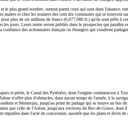
, et le plus grand nombre, surtout parmi ceux qui sont dans l'aisance, ont
 les maires et chez les notaires des cent dix communes qui se trouvent su
rit pour plus de six millions de francs (6,077,000 fr.) qu'ils sont prêts à
s les jours. Leurs noms seront publiés dans le prospectus qui paraîtra e
 la confiance des actionnaires français ou étrangers qui voudront partage
isques et périls, le Canal des Pyrénées, dont l'origine commencera à To
dour n'offre plus d'obstacles, dans aucun temps de l'année, à la naviga
udens et Montrejau, jusqu'au point de partage qui se trouve au bas du c
e, ainsi que celle de l'Adour, jusqu'aux environs du Bec-de-Grave, dont il 
nt stipulées dans l'acte de concession, aussitôt que les plans et devis de