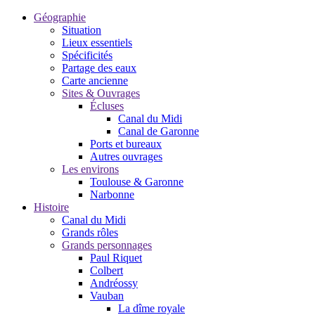
Géographie
Situation
Lieux essentiels
Spécificités
Partage des eaux
Carte ancienne
Sites & Ouvrages
Écluses
Canal du Midi
Canal de Garonne
Ports et bureaux
Autres ouvrages
Les environs
Toulouse & Garonne
Narbonne
Histoire
Canal du Midi
Grands rôles
Grands personnages
Paul Riquet
Colbert
Andréossy
Vauban
La dîme royale