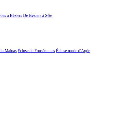
bes à Béziers
De Béziers à Sète
du Malpas
Écluse de Fonsérannes
Écluse ronde d'Agde