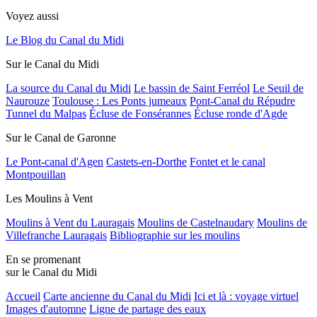
Voyez aussi
Le Blog du Canal du Midi
Sur le Canal du Midi
La source du Canal du Midi
Le bassin de Saint Ferréol
Le Seuil de
Naurouze
Toulouse : Les Ponts jumeaux
Pont-Canal du Répudre
Tunnel du Malpas
Écluse de Fonsérannes
Écluse ronde d'Agde
Sur le Canal de Garonne
Le Pont-canal d'Agen
Castets-en-Dorthe
Fontet et le canal
Montpouillan
Les Moulins à Vent
Moulins à Vent du Lauragais
Moulins de Castelnaudary
Moulins de
Villefranche Lauragais
Bibliographie sur les moulins
En se promenant
sur le Canal du Midi
Accueil
Carte ancienne du Canal du Midi
Ici et là : voyage virtuel
Images d'automne
Ligne de partage des eaux