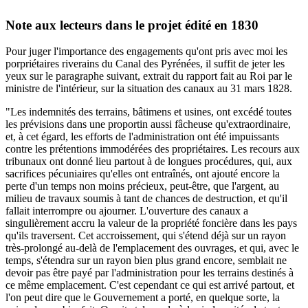
Note aux lecteurs dans le projet édité en 1830
Pour juger l'importance des engagements qu'ont pris avec moi les
porpriétaires riverains du Canal des Pyrénées, il suffit de jeter les
yeux sur le paragraphe suivant, extrait du rapport fait au Roi par le
ministre de l'intérieur, sur la situation des canaux au 31 mars 1828.
"Les indemnités des terrains, bâtimens et usines, ont excédé toutes
les prévisions dans une proportin aussi fâcheuse qu'extraordinaire,
et, à cet égard, les efforts de l'administration ont été impuissants
contre les prétentions immodérées des propriétaires. Les recours aux
tribunaux ont donné lieu partout à de longues procédures, qui, aux
sacrifices pécuniaires qu'elles ont entraînés, ont ajouté encore la
perte d'un temps non moins précieux, peut-être, que l'argent, au
milieu de travaux soumis à tant de chances de destruction, et qu'il
fallait interrompre ou ajourner. L'ouverture des canaux a
singulièrement accru la valeur de la propriété foncière dans les pays
qu'ils traversent. Cet accroissement, qui s'étend déjà sur un rayon
très-prolongé au-delà de l'emplacement des ouvrages, et qui, avec le
temps, s'étendra sur un rayon bien plus grand encore, semblait ne
devoir pas être payé par l'administration pour les terrains destinés à
ce même emplacement. C'est cependant ce qui est arrivé partout, et
l'on peut dire que le Gouvernement a porté, en quelque sorte, la