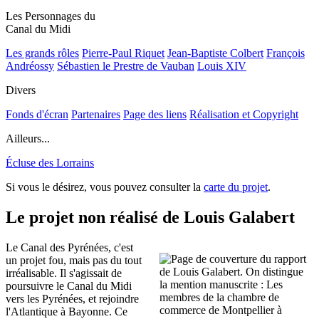
Les Personnages du
Canal du Midi
Les grands rôles
Pierre-Paul Riquet
Jean-Baptiste Colbert
François
Andréossy
Sébastien le Prestre de Vauban
Louis XIV
Divers
Fonds d'écran
Partenaires
Page des liens
Réalisation et Copyright
Ailleurs...
Écluse des Lorrains
Si vous le désirez, vous pouvez consulter la
carte du projet
.
Le projet non réalisé de Louis Galabert
Le Canal des Pyrénées, c'est
un projet fou, mais pas du tout
irréalisable. Il s'agissait de
poursuivre le Canal du Midi
vers les Pyrénées, et rejoindre
l'Atlantique à Bayonne. Ce