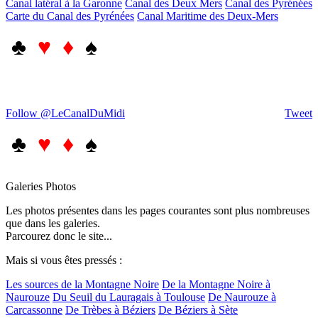
Canal latéral à la Garonne
Canal des Deux Mers
Canal des Pyrénées
Carte du Canal des Pyrénées
Canal Maritime des Deux-Mers
♣
♥ ♦
♠
Follow @LeCanalDuMidi
Tweet
♣
♥ ♦
♠
Galeries Photos
Les photos présentes dans les pages courantes sont plus nombreuses
que dans les galeries.
Parcourez donc le site...
Mais si vous êtes pressés :
Les sources de la Montagne Noire
De la Montagne Noire à
Naurouze
Du Seuil du Lauragais à Toulouse
De Naurouze à
Carcassonne
De Trèbes à Béziers
De Béziers à Sète