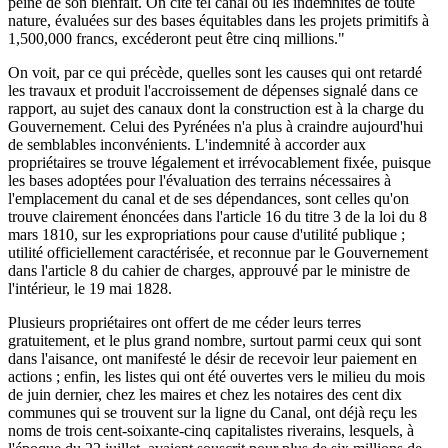
peine de son bienfait. On cite tel canal où les indemnités de toute
nature, évaluées sur des bases équitables dans les projets primitifs à
1,500,000 francs, excéderont peut être cinq millions."
On voit, par ce qui précède, quelles sont les causes qui ont retardé
les travaux et produit l'accroissement de dépenses signalé dans ce
rapport, au sujet des canaux dont la construction est à la charge du
Gouvernement. Celui des Pyrénées n'a plus à craindre aujourd'hui
de semblables inconvénients. L'indemnité à accorder aux
propriétaires se trouve légalement et irrévocablement fixée, puisque
les bases adoptées pour l'évaluation des terrains nécessaires à
l'emplacement du canal et de ses dépendances, sont celles qu'on
trouve clairement énoncées dans l'article 16 du titre 3 de la loi du 8
mars 1810, sur les expropriations pour cause d'utilité publique ;
utilité officiellement caractérisée, et reconnue par le Gouvernement
dans l'article 8 du cahier de charges, approuvé par le ministre de
l'intérieur, le 19 mai 1828.
Plusieurs propriétaires ont offert de me céder leurs terres
gratuitement, et le plus grand nombre, surtout parmi ceux qui sont
dans l'aisance, ont manifesté le désir de recevoir leur paiement en
actions ; enfin, les listes qui ont été ouvertes vers le milieu du mois
de juin dernier, chez les maires et chez les notaires des cent dix
communes qui se trouvent sur la ligne du Canal, ont déjà reçu les
noms de trois cent-soixante-cinq capitalistes riverains, lesquels, à