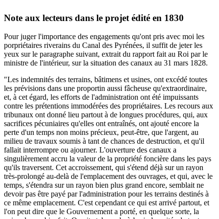
Note aux lecteurs dans le projet édité en 1830
Pour juger l'importance des engagements qu'ont pris avec moi les
porpriétaires riverains du Canal des Pyrénées, il suffit de jeter les
yeux sur le paragraphe suivant, extrait du rapport fait au Roi par le
ministre de l'intérieur, sur la situation des canaux au 31 mars 1828.
"Les indemnités des terrains, bâtimens et usines, ont excédé toutes
les prévisions dans une proportin aussi fâcheuse qu'extraordinaire,
et, à cet égard, les efforts de l'administration ont été impuissants
contre les prétentions immodérées des propriétaires. Les recours aux
tribunaux ont donné lieu partout à de longues procédures, qui, aux
sacrifices pécuniaires qu'elles ont entraînés, ont ajouté encore la
perte d'un temps non moins précieux, peut-être, que l'argent, au
milieu de travaux soumis à tant de chances de destruction, et qu'il
fallait interrompre ou ajourner. L'ouverture des canaux a
singulièrement accru la valeur de la propriété foncière dans les pays
qu'ils traversent. Cet accroissement, qui s'étend déjà sur un rayon
très-prolongé au-delà de l'emplacement des ouvrages, et qui, avec le
temps, s'étendra sur un rayon bien plus grand encore, semblait ne
devoir pas être payé par l'administration pour les terrains destinés à
ce même emplacement. C'est cependant ce qui est arrivé partout, et
l'on peut dire que le Gouvernement a porté, en quelque sorte, la