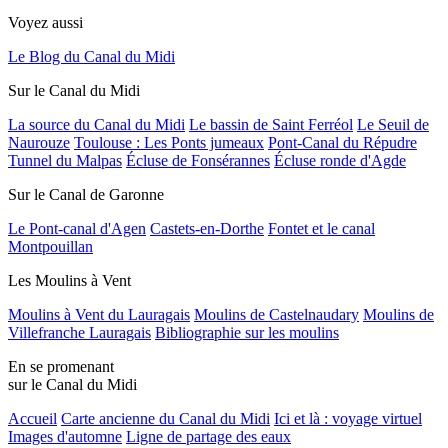
Voyez aussi
Le Blog du Canal du Midi
Sur le Canal du Midi
La source du Canal du Midi
Le bassin de Saint Ferréol
Le Seuil de
Naurouze
Toulouse : Les Ponts jumeaux
Pont-Canal du Répudre
Tunnel du Malpas
Écluse de Fonsérannes
Écluse ronde d'Agde
Sur le Canal de Garonne
Le Pont-canal d'Agen
Castets-en-Dorthe
Fontet et le canal
Montpouillan
Les Moulins à Vent
Moulins à Vent du Lauragais
Moulins de Castelnaudary
Moulins de
Villefranche Lauragais
Bibliographie sur les moulins
En se promenant
sur le Canal du Midi
Accueil
Carte ancienne du Canal du Midi
Ici et là : voyage virtuel
Images d'automne
Ligne de partage des eaux