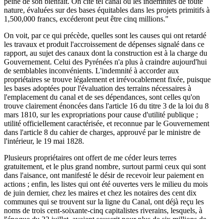
peine de son bienfait. On cite tel canal où les indemnités de toute
nature, évaluées sur des bases équitables dans les projets primitifs à
1,500,000 francs, excéderont peut être cinq millions."
On voit, par ce qui précède, quelles sont les causes qui ont retardé
les travaux et produit l'accroissement de dépenses signalé dans ce
rapport, au sujet des canaux dont la construction est à la charge du
Gouvernement. Celui des Pyrénées n'a plus à craindre aujourd'hui
de semblables inconvénients. L'indemnité à accorder aux
propriétaires se trouve légalement et irrévocablement fixée, puisque
les bases adoptées pour l'évaluation des terrains nécessaires à
l'emplacement du canal et de ses dépendances, sont celles qu'on
trouve clairement énoncées dans l'article 16 du titre 3 de la loi du 8
mars 1810, sur les expropriations pour cause d'utilité publique ;
utilité officiellement caractérisée, et reconnue par le Gouvernement
dans l'article 8 du cahier de charges, approuvé par le ministre de
l'intérieur, le 19 mai 1828.
Plusieurs propriétaires ont offert de me céder leurs terres
gratuitement, et le plus grand nombre, surtout parmi ceux qui sont
dans l'aisance, ont manifesté le désir de recevoir leur paiement en
actions ; enfin, les listes qui ont été ouvertes vers le milieu du mois
de juin dernier, chez les maires et chez les notaires des cent dix
communes qui se trouvent sur la ligne du Canal, ont déjà reçu les
noms de trois cent-soixante-cinq capitalistes riverains, lesquels, à