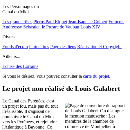
Les Personnages du
Canal du Midi
Les grands rôles
Pierre-Paul Riquet
Jean-Baptiste Colbert
François
Andréossy
Sébastien le Prestre de Vauban
Louis XIV
Divers
Fonds d'écran
Partenaires
Page des liens
Réalisation et Copyright
Ailleurs...
Écluse des Lorrains
Si vous le désirez, vous pouvez consulter la
carte du projet
.
Le projet non réalisé de Louis Galabert
Le Canal des Pyrénées, c'est
un projet fou, mais pas du tout
irréalisable. Il s'agissait de
poursuivre le Canal du Midi
vers les Pyrénées, et rejoindre
l'Atlantique à Bayonne. Ce