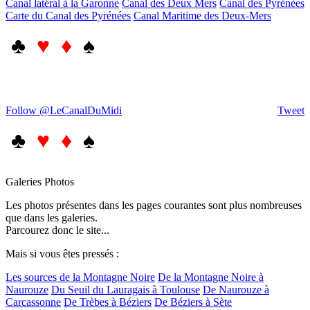
Canal latéral à la Garonne
Canal des Deux Mers
Canal des Pyrénées
Carte du Canal des Pyrénées
Canal Maritime des Deux-Mers
♣
♥ ♦
♠
Follow @LeCanalDuMidi
Tweet
♣
♥ ♦
♠
Galeries Photos
Les photos présentes dans les pages courantes sont plus nombreuses
que dans les galeries.
Parcourez donc le site...
Mais si vous êtes pressés :
Les sources de la Montagne Noire
De la Montagne Noire à
Naurouze
Du Seuil du Lauragais à Toulouse
De Naurouze à
Carcassonne
De Trèbes à Béziers
De Béziers à Sète