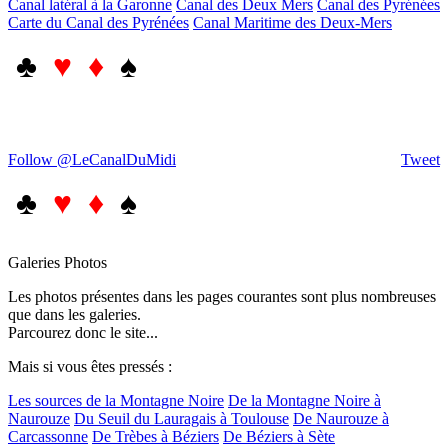
Canal latéral à la Garonne
Canal des Deux Mers
Canal des Pyrénées
Carte du Canal des Pyrénées
Canal Maritime des Deux-Mers
♣
♥ ♦
♠
Follow @LeCanalDuMidi
Tweet
♣
♥ ♦
♠
Galeries Photos
Les photos présentes dans les pages courantes sont plus nombreuses
que dans les galeries.
Parcourez donc le site...
Mais si vous êtes pressés :
Les sources de la Montagne Noire
De la Montagne Noire à
Naurouze
Du Seuil du Lauragais à Toulouse
De Naurouze à
Carcassonne
De Trèbes à Béziers
De Béziers à Sète