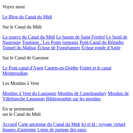
Voyez aussi
Le Blog du Canal du Midi
Sur le Canal du Midi
La source du Canal du Midi
Le bassin de Saint Ferréol
Le Seuil de
Naurouze
Toulouse : Les Ponts jumeaux
Pont-Canal du Répudre
Tunnel du Malpas
Écluse de Fonsérannes
Écluse ronde d'Agde
Sur le Canal de Garonne
Le Pont-canal d'Agen
Castets-en-Dorthe
Fontet et le canal
Montpouillan
Les Moulins à Vent
Moulins à Vent du Lauragais
Moulins de Castelnaudary
Moulins de
Villefranche Lauragais
Bibliographie sur les moulins
En se promenant
sur le Canal du Midi
Accueil
Carte ancienne du Canal du Midi
Ici et là : voyage virtuel
Images d'automne
Ligne de partage des eaux