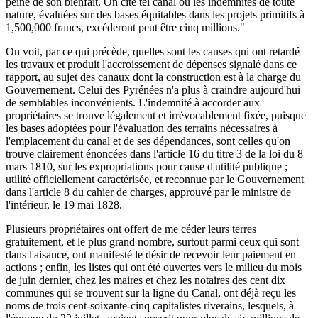
peine de son bienfait. On cite tel canal où les indemnités de toute
nature, évaluées sur des bases équitables dans les projets primitifs à
1,500,000 francs, excéderont peut être cinq millions."
On voit, par ce qui précède, quelles sont les causes qui ont retardé
les travaux et produit l'accroissement de dépenses signalé dans ce
rapport, au sujet des canaux dont la construction est à la charge du
Gouvernement. Celui des Pyrénées n'a plus à craindre aujourd'hui
de semblables inconvénients. L'indemnité à accorder aux
propriétaires se trouve légalement et irrévocablement fixée, puisque
les bases adoptées pour l'évaluation des terrains nécessaires à
l'emplacement du canal et de ses dépendances, sont celles qu'on
trouve clairement énoncées dans l'article 16 du titre 3 de la loi du 8
mars 1810, sur les expropriations pour cause d'utilité publique ;
utilité officiellement caractérisée, et reconnue par le Gouvernement
dans l'article 8 du cahier de charges, approuvé par le ministre de
l'intérieur, le 19 mai 1828.
Plusieurs propriétaires ont offert de me céder leurs terres
gratuitement, et le plus grand nombre, surtout parmi ceux qui sont
dans l'aisance, ont manifesté le désir de recevoir leur paiement en
actions ; enfin, les listes qui ont été ouvertes vers le milieu du mois
de juin dernier, chez les maires et chez les notaires des cent dix
communes qui se trouvent sur la ligne du Canal, ont déjà reçu les
noms de trois cent-soixante-cinq capitalistes riverains, lesquels, à