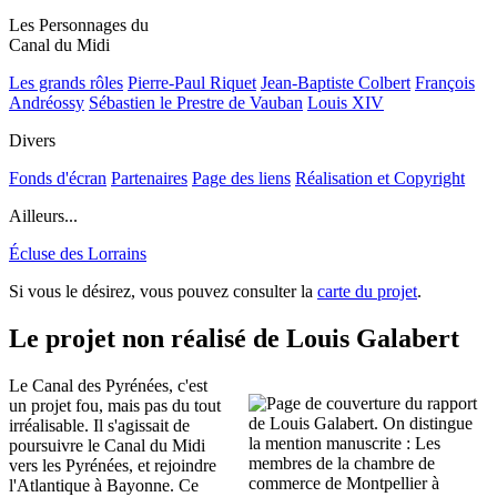
Les Personnages du
Canal du Midi
Les grands rôles
Pierre-Paul Riquet
Jean-Baptiste Colbert
François
Andréossy
Sébastien le Prestre de Vauban
Louis XIV
Divers
Fonds d'écran
Partenaires
Page des liens
Réalisation et Copyright
Ailleurs...
Écluse des Lorrains
Si vous le désirez, vous pouvez consulter la
carte du projet
.
Le projet non réalisé de Louis Galabert
Le Canal des Pyrénées, c'est
un projet fou, mais pas du tout
irréalisable. Il s'agissait de
poursuivre le Canal du Midi
vers les Pyrénées, et rejoindre
l'Atlantique à Bayonne. Ce