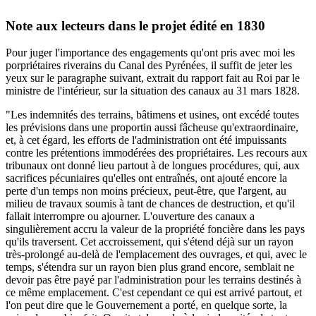
Note aux lecteurs dans le projet édité en 1830
Pour juger l'importance des engagements qu'ont pris avec moi les
porpriétaires riverains du Canal des Pyrénées, il suffit de jeter les
yeux sur le paragraphe suivant, extrait du rapport fait au Roi par le
ministre de l'intérieur, sur la situation des canaux au 31 mars 1828.
"Les indemnités des terrains, bâtimens et usines, ont excédé toutes
les prévisions dans une proportin aussi fâcheuse qu'extraordinaire,
et, à cet égard, les efforts de l'administration ont été impuissants
contre les prétentions immodérées des propriétaires. Les recours aux
tribunaux ont donné lieu partout à de longues procédures, qui, aux
sacrifices pécuniaires qu'elles ont entraînés, ont ajouté encore la
perte d'un temps non moins précieux, peut-être, que l'argent, au
milieu de travaux soumis à tant de chances de destruction, et qu'il
fallait interrompre ou ajourner. L'ouverture des canaux a
singulièrement accru la valeur de la propriété foncière dans les pays
qu'ils traversent. Cet accroissement, qui s'étend déjà sur un rayon
très-prolongé au-delà de l'emplacement des ouvrages, et qui, avec le
temps, s'étendra sur un rayon bien plus grand encore, semblait ne
devoir pas être payé par l'administration pour les terrains destinés à
ce même emplacement. C'est cependant ce qui est arrivé partout, et
l'on peut dire que le Gouvernement a porté, en quelque sorte, la