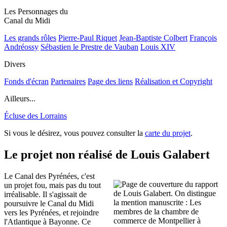
Les Personnages du
Canal du Midi
Les grands rôles
Pierre-Paul Riquet
Jean-Baptiste Colbert
François
Andréossy
Sébastien le Prestre de Vauban
Louis XIV
Divers
Fonds d'écran
Partenaires
Page des liens
Réalisation et Copyright
Ailleurs...
Écluse des Lorrains
Si vous le désirez, vous pouvez consulter la
carte du projet
.
Le projet non réalisé de Louis Galabert
Le Canal des Pyrénées, c'est
un projet fou, mais pas du tout
irréalisable. Il s'agissait de
poursuivre le Canal du Midi
vers les Pyrénées, et rejoindre
l'Atlantique à Bayonne. Ce