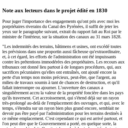
Note aux lecteurs dans le projet édité en 1830
Pour juger l'importance des engagements qu'ont pris avec moi les
porpriétaires riverains du Canal des Pyrénées, il suffit de jeter les
yeux sur le paragraphe suivant, extrait du rapport fait au Roi par le
ministre de l'intérieur, sur la situation des canaux au 31 mars 1828.
"Les indemnités des terrains, bâtimens et usines, ont excédé toutes
les prévisions dans une proportin aussi fâcheuse qu'extraordinaire,
et, à cet égard, les efforts de l'administration ont été impuissants
contre les prétentions immodérées des propriétaires. Les recours aux
tribunaux ont donné lieu partout à de longues procédures, qui, aux
sacrifices pécuniaires qu'elles ont entraînés, ont ajouté encore la
perte d'un temps non moins précieux, peut-être, que l'argent, au
milieu de travaux soumis à tant de chances de destruction, et qu'il
fallait interrompre ou ajourner. L'ouverture des canaux a
singulièrement accru la valeur de la propriété foncière dans les pays
qu'ils traversent. Cet accroissement, qui s'étend déjà sur un rayon
très-prolongé au-delà de l'emplacement des ouvrages, et qui, avec le
temps, s'étendra sur un rayon bien plus grand encore, semblait ne
devoir pas être payé par l'administration pour les terrains destinés à
ce même emplacement. C'est cependant ce qui est arrivé partout, et
l'on peut dire que le Gouvernement a porté, en quelque sorte, la