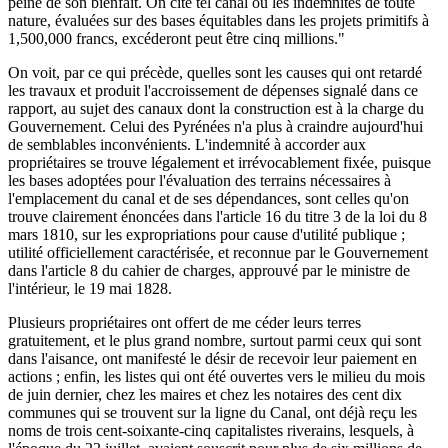
peine de son bienfait. On cite tel canal où les indemnités de toute
nature, évaluées sur des bases équitables dans les projets primitifs à
1,500,000 francs, excéderont peut être cinq millions."
On voit, par ce qui précède, quelles sont les causes qui ont retardé
les travaux et produit l'accroissement de dépenses signalé dans ce
rapport, au sujet des canaux dont la construction est à la charge du
Gouvernement. Celui des Pyrénées n'a plus à craindre aujourd'hui
de semblables inconvénients. L'indemnité à accorder aux
propriétaires se trouve légalement et irrévocablement fixée, puisque
les bases adoptées pour l'évaluation des terrains nécessaires à
l'emplacement du canal et de ses dépendances, sont celles qu'on
trouve clairement énoncées dans l'article 16 du titre 3 de la loi du 8
mars 1810, sur les expropriations pour cause d'utilité publique ;
utilité officiellement caractérisée, et reconnue par le Gouvernement
dans l'article 8 du cahier de charges, approuvé par le ministre de
l'intérieur, le 19 mai 1828.
Plusieurs propriétaires ont offert de me céder leurs terres
gratuitement, et le plus grand nombre, surtout parmi ceux qui sont
dans l'aisance, ont manifesté le désir de recevoir leur paiement en
actions ; enfin, les listes qui ont été ouvertes vers le milieu du mois
de juin dernier, chez les maires et chez les notaires des cent dix
communes qui se trouvent sur la ligne du Canal, ont déjà reçu les
noms de trois cent-soixante-cinq capitalistes riverains, lesquels, à