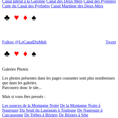
Canal latéral à la Garonne
Canal des Deux Mers
Canal des Pyrénées
Carte du Canal des Pyrénées
Canal Maritime des Deux-Mers
♣
♥ ♦
♠
Follow @LeCanalDuMidi
Tweet
♣
♥ ♦
♠
Galeries Photos
Les photos présentes dans les pages courantes sont plus nombreuses
que dans les galeries.
Parcourez donc le site...
Mais si vous êtes pressés :
Les sources de la Montagne Noire
De la Montagne Noire à
Naurouze
Du Seuil du Lauragais à Toulouse
De Naurouze à
Carcassonne
De Trèbes à Béziers
De Béziers à Sète