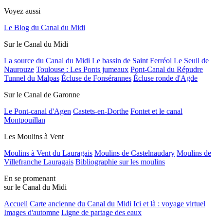
Voyez aussi
Le Blog du Canal du Midi
Sur le Canal du Midi
La source du Canal du Midi
Le bassin de Saint Ferréol
Le Seuil de
Naurouze
Toulouse : Les Ponts jumeaux
Pont-Canal du Répudre
Tunnel du Malpas
Écluse de Fonsérannes
Écluse ronde d'Agde
Sur le Canal de Garonne
Le Pont-canal d'Agen
Castets-en-Dorthe
Fontet et le canal
Montpouillan
Les Moulins à Vent
Moulins à Vent du Lauragais
Moulins de Castelnaudary
Moulins de
Villefranche Lauragais
Bibliographie sur les moulins
En se promenant
sur le Canal du Midi
Accueil
Carte ancienne du Canal du Midi
Ici et là : voyage virtuel
Images d'automne
Ligne de partage des eaux