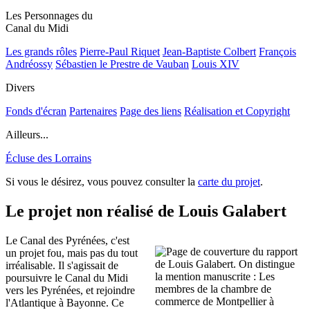
Les Personnages du
Canal du Midi
Les grands rôles
Pierre-Paul Riquet
Jean-Baptiste Colbert
François
Andréossy
Sébastien le Prestre de Vauban
Louis XIV
Divers
Fonds d'écran
Partenaires
Page des liens
Réalisation et Copyright
Ailleurs...
Écluse des Lorrains
Si vous le désirez, vous pouvez consulter la
carte du projet
.
Le projet non réalisé de Louis Galabert
Le Canal des Pyrénées, c'est
un projet fou, mais pas du tout
irréalisable. Il s'agissait de
poursuivre le Canal du Midi
vers les Pyrénées, et rejoindre
l'Atlantique à Bayonne. Ce