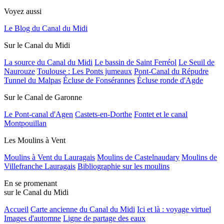
Voyez aussi
Le Blog du Canal du Midi
Sur le Canal du Midi
La source du Canal du Midi
Le bassin de Saint Ferréol
Le Seuil de
Naurouze
Toulouse : Les Ponts jumeaux
Pont-Canal du Répudre
Tunnel du Malpas
Écluse de Fonsérannes
Écluse ronde d'Agde
Sur le Canal de Garonne
Le Pont-canal d'Agen
Castets-en-Dorthe
Fontet et le canal
Montpouillan
Les Moulins à Vent
Moulins à Vent du Lauragais
Moulins de Castelnaudary
Moulins de
Villefranche Lauragais
Bibliographie sur les moulins
En se promenant
sur le Canal du Midi
Accueil
Carte ancienne du Canal du Midi
Ici et là : voyage virtuel
Images d'automne
Ligne de partage des eaux