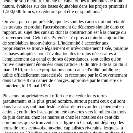
peine de son bienfait. On cite tel canal où les indemnités de toute
nature, évaluées sur des bases équitables dans les projets primitifs à
1,500,000 francs, excéderont peut être cinq millions."
On voit, par ce qui précède, quelles sont les causes qui ont retardé
les travaux et produit l'accroissement de dépenses signalé dans ce
rapport, au sujet des canaux dont la construction est à la charge du
Gouvernement. Celui des Pyrénées n'a plus à craindre aujourd'hui
de semblables inconvénients. L'indemnité à accorder aux
propriétaires se trouve légalement et irrévocablement fixée, puisque
les bases adoptées pour l'évaluation des terrains nécessaires à
l'emplacement du canal et de ses dépendances, sont celles qu'on
trouve clairement énoncées dans l'article 16 du titre 3 de la loi du 8
mars 1810, sur les expropriations pour cause d'utilité publique ;
utilité officiellement caractérisée, et reconnue par le Gouvernement
dans l'article 8 du cahier de charges, approuvé par le ministre de
l'intérieur, le 19 mai 1828.
Plusieurs propriétaires ont offert de me céder leurs terres
gratuitement, et le plus grand nombre, surtout parmi ceux qui sont
dans l'aisance, ont manifesté le désir de recevoir leur paiement en
actions ; enfin, les listes qui ont été ouvertes vers le milieu du mois
de juin dernier, chez les maires et chez les notaires des cent dix
communes qui se trouvent sur la ligne du Canal, ont déjà reçu les
noms de trois cent-soixante-cinq capitalistes riverains, lesquels, à