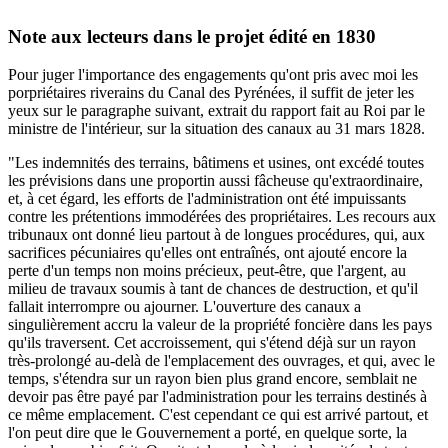
Note aux lecteurs dans le projet édité en 1830
Pour juger l'importance des engagements qu'ont pris avec moi les
porpriétaires riverains du Canal des Pyrénées, il suffit de jeter les
yeux sur le paragraphe suivant, extrait du rapport fait au Roi par le
ministre de l'intérieur, sur la situation des canaux au 31 mars 1828.
"Les indemnités des terrains, bâtimens et usines, ont excédé toutes
les prévisions dans une proportin aussi fâcheuse qu'extraordinaire,
et, à cet égard, les efforts de l'administration ont été impuissants
contre les prétentions immodérées des propriétaires. Les recours aux
tribunaux ont donné lieu partout à de longues procédures, qui, aux
sacrifices pécuniaires qu'elles ont entraînés, ont ajouté encore la
perte d'un temps non moins précieux, peut-être, que l'argent, au
milieu de travaux soumis à tant de chances de destruction, et qu'il
fallait interrompre ou ajourner. L'ouverture des canaux a
singulièrement accru la valeur de la propriété foncière dans les pays
qu'ils traversent. Cet accroissement, qui s'étend déjà sur un rayon
très-prolongé au-delà de l'emplacement des ouvrages, et qui, avec le
temps, s'étendra sur un rayon bien plus grand encore, semblait ne
devoir pas être payé par l'administration pour les terrains destinés à
ce même emplacement. C'est cependant ce qui est arrivé partout, et
l'on peut dire que le Gouvernement a porté, en quelque sorte, la