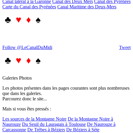
Canal latéral à la Garonne
Canal des Deux Mers
Canal des Pyrénées
Carte du Canal des Pyrénées
Canal Maritime des Deux-Mers
♣
♥ ♦
♠
Follow @LeCanalDuMidi
Tweet
♣
♥ ♦
♠
Galeries Photos
Les photos présentes dans les pages courantes sont plus nombreuses
que dans les galeries.
Parcourez donc le site...
Mais si vous êtes pressés :
Les sources de la Montagne Noire
De la Montagne Noire à
Naurouze
Du Seuil du Lauragais à Toulouse
De Naurouze à
Carcassonne
De Trèbes à Béziers
De Béziers à Sète