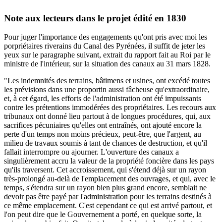
Note aux lecteurs dans le projet édité en 1830
Pour juger l'importance des engagements qu'ont pris avec moi les
porpriétaires riverains du Canal des Pyrénées, il suffit de jeter les
yeux sur le paragraphe suivant, extrait du rapport fait au Roi par le
ministre de l'intérieur, sur la situation des canaux au 31 mars 1828.
"Les indemnités des terrains, bâtimens et usines, ont excédé toutes
les prévisions dans une proportin aussi fâcheuse qu'extraordinaire,
et, à cet égard, les efforts de l'administration ont été impuissants
contre les prétentions immodérées des propriétaires. Les recours aux
tribunaux ont donné lieu partout à de longues procédures, qui, aux
sacrifices pécuniaires qu'elles ont entraînés, ont ajouté encore la
perte d'un temps non moins précieux, peut-être, que l'argent, au
milieu de travaux soumis à tant de chances de destruction, et qu'il
fallait interrompre ou ajourner. L'ouverture des canaux a
singulièrement accru la valeur de la propriété foncière dans les pays
qu'ils traversent. Cet accroissement, qui s'étend déjà sur un rayon
très-prolongé au-delà de l'emplacement des ouvrages, et qui, avec le
temps, s'étendra sur un rayon bien plus grand encore, semblait ne
devoir pas être payé par l'administration pour les terrains destinés à
ce même emplacement. C'est cependant ce qui est arrivé partout, et
l'on peut dire que le Gouvernement a porté, en quelque sorte, la