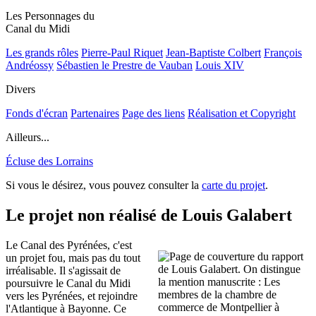
Les Personnages du
Canal du Midi
Les grands rôles
Pierre-Paul Riquet
Jean-Baptiste Colbert
François
Andréossy
Sébastien le Prestre de Vauban
Louis XIV
Divers
Fonds d'écran
Partenaires
Page des liens
Réalisation et Copyright
Ailleurs...
Écluse des Lorrains
Si vous le désirez, vous pouvez consulter la
carte du projet
.
Le projet non réalisé de Louis Galabert
Le Canal des Pyrénées, c'est
un projet fou, mais pas du tout
irréalisable. Il s'agissait de
poursuivre le Canal du Midi
vers les Pyrénées, et rejoindre
l'Atlantique à Bayonne. Ce