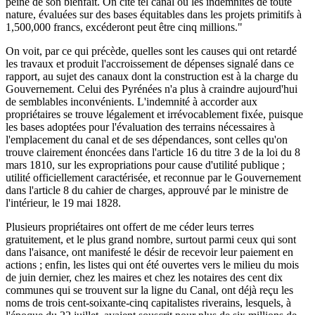
peine de son bienfait. On cite tel canal où les indemnités de toute
nature, évaluées sur des bases équitables dans les projets primitifs à
1,500,000 francs, excéderont peut être cinq millions."
On voit, par ce qui précède, quelles sont les causes qui ont retardé
les travaux et produit l'accroissement de dépenses signalé dans ce
rapport, au sujet des canaux dont la construction est à la charge du
Gouvernement. Celui des Pyrénées n'a plus à craindre aujourd'hui
de semblables inconvénients. L'indemnité à accorder aux
propriétaires se trouve légalement et irrévocablement fixée, puisque
les bases adoptées pour l'évaluation des terrains nécessaires à
l'emplacement du canal et de ses dépendances, sont celles qu'on
trouve clairement énoncées dans l'article 16 du titre 3 de la loi du 8
mars 1810, sur les expropriations pour cause d'utilité publique ;
utilité officiellement caractérisée, et reconnue par le Gouvernement
dans l'article 8 du cahier de charges, approuvé par le ministre de
l'intérieur, le 19 mai 1828.
Plusieurs propriétaires ont offert de me céder leurs terres
gratuitement, et le plus grand nombre, surtout parmi ceux qui sont
dans l'aisance, ont manifesté le désir de recevoir leur paiement en
actions ; enfin, les listes qui ont été ouvertes vers le milieu du mois
de juin dernier, chez les maires et chez les notaires des cent dix
communes qui se trouvent sur la ligne du Canal, ont déjà reçu les
noms de trois cent-soixante-cinq capitalistes riverains, lesquels, à