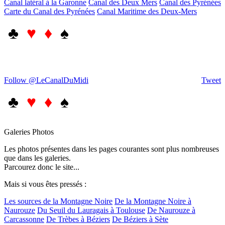
Canal latéral à la Garonne
Canal des Deux Mers
Canal des Pyrénées
Carte du Canal des Pyrénées
Canal Maritime des Deux-Mers
♣
♥ ♦
♠
Follow @LeCanalDuMidi
Tweet
♣
♥ ♦
♠
Galeries Photos
Les photos présentes dans les pages courantes sont plus nombreuses
que dans les galeries.
Parcourez donc le site...
Mais si vous êtes pressés :
Les sources de la Montagne Noire
De la Montagne Noire à
Naurouze
Du Seuil du Lauragais à Toulouse
De Naurouze à
Carcassonne
De Trèbes à Béziers
De Béziers à Sète