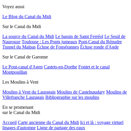
Voyez aussi
Le Blog du Canal du Midi
Sur le Canal du Midi
La source du Canal du Midi
Le bassin de Saint Ferréol
Le Seuil de
Naurouze
Toulouse : Les Ponts jumeaux
Pont-Canal du Répudre
Tunnel du Malpas
Écluse de Fonsérannes
Écluse ronde d'Agde
Sur le Canal de Garonne
Le Pont-canal d'Agen
Castets-en-Dorthe
Fontet et le canal
Montpouillan
Les Moulins à Vent
Moulins à Vent du Lauragais
Moulins de Castelnaudary
Moulins de
Villefranche Lauragais
Bibliographie sur les moulins
En se promenant
sur le Canal du Midi
Accueil
Carte ancienne du Canal du Midi
Ici et là : voyage virtuel
Images d'automne
Ligne de partage des eaux