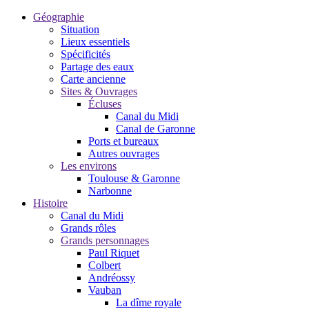
Géographie
Situation
Lieux essentiels
Spécificités
Partage des eaux
Carte ancienne
Sites & Ouvrages
Écluses
Canal du Midi
Canal de Garonne
Ports et bureaux
Autres ouvrages
Les environs
Toulouse & Garonne
Narbonne
Histoire
Canal du Midi
Grands rôles
Grands personnages
Paul Riquet
Colbert
Andréossy
Vauban
La dîme royale