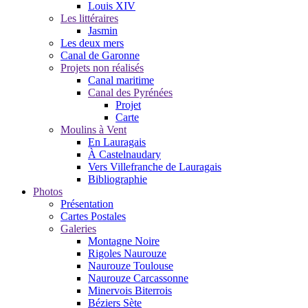
Louis XIV
Les littéraires
Jasmin
Les deux mers
Canal de Garonne
Projets non réalisés
Canal maritime
Canal des Pyrénées
Projet
Carte
Moulins à Vent
En Lauragais
À Castelnaudary
Vers Villefranche de Lauragais
Bibliographie
Photos
Présentation
Cartes Postales
Galeries
Montagne Noire
Rigoles Naurouze
Naurouze Toulouse
Naurouze Carcassonne
Minervois Biterrois
Béziers Sète