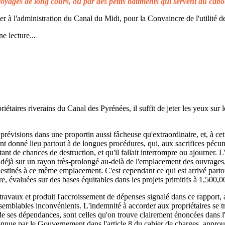
voyages de long cours, ou par des petits bâtiments qui servent au cabo
à l'administration du Canal du Midi, pour la Convaincre de l'utilité de
e lecture...
taires riverains du Canal des Pyrénées, il suffit de jeter les yeux sur l
prévisions dans une proportin aussi fâcheuse qu'extraordinaire, et, à cet 
t donné lieu partout à de longues procédures, qui, aux sacrifices pécuni
ant de chances de destruction, et qu'il fallait interrompre ou ajourner. 
d déjà sur un rayon très-prolongé au-delà de l'emplacement des ouvrages,
 destinés à ce même emplacement. C'est cependant ce qui est arrivé parto
re, évaluées sur des bases équitables dans les projets primitifs à 1,500,0
s travaux et produit l'accroissement de dépenses signalé dans ce rapport, 
emblables inconvénients. L'indemnité à accorder aux propriétaires se t
de ses dépendances, sont celles qu'on trouve clairement énoncées dans l'a
reconnue par le Gouvernement dans l'article 8 du cahier de charges, approuv