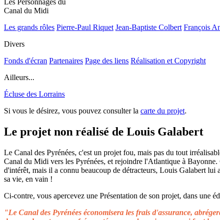
Les Personnages du
Canal du Midi
Les grands rôles
Pierre-Paul Riquet
Jean-Baptiste Colbert
François A
Divers
Fonds d'écran
Partenaires
Page des liens
Réalisation et Copyright
Ailleurs...
Écluse des Lorrains
Si vous le désirez, vous pouvez consulter la
carte du projet
.
Le projet non réalisé de Louis Galabert
Le Canal des Pyrénées, c'est un projet fou, mais pas du tout irréalisable
Canal du Midi vers les Pyrénées, et rejoindre l'Atlantique à Bayonne.
d'intérêt, mais il a connu beaucoup de détracteurs, Louis Galabert lui
sa vie, en vain !
Ci-contre, vous apercevez une Présentation de son projet, dans une édit
"Le Canal des Pyrénées économisera les frais d'assurance, abrégera 