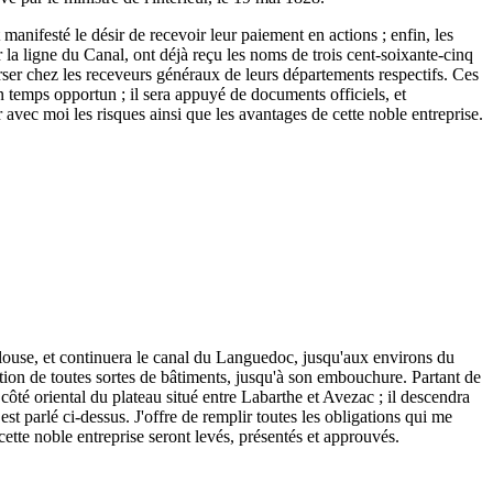
 manifesté le désir de recevoir leur paiement en actions ; enfin, les
r la ligne du Canal, ont déjà reçu les noms de trois cent-soixante-cinq
 verser chez les receveurs généraux de leurs départements respectifs. Ces
n temps opportun ; il sera appuyé de documents officiels, et
r avec moi les risques ainsi que les avantages de cette noble entreprise.
ulouse, et continuera le canal du Languedoc, jusqu'aux environs du
tion de toutes sortes de bâtiments, jusqu'à son embouchure. Partant de
ôté oriental du plateau situé entre Labarthe et Avezac ; il descendra
est parlé ci-dessus. J'offre de remplir toutes les obligations qui me
 cette noble entreprise seront levés, présentés et approuvés.