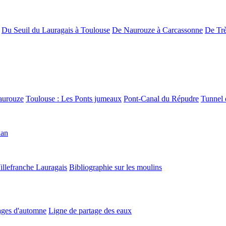
Du Seuil du Lauragais à Toulouse
De Naurouze à Carcassonne
De Trè
aurouze
Toulouse : Les Ponts jumeaux
Pont-Canal du Répudre
Tunnel 
lan
illefranche Lauragais
Bibliographie sur les moulins
ges d'automne
Ligne de partage des eaux