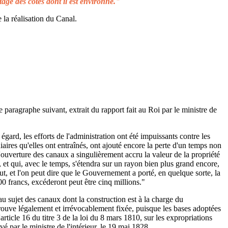
tage des côtes dont il est environné."
 la réalisation du Canal.
e paragraphe suivant, extrait du rapport fait au Roi par le ministre de
égard, les efforts de l'administration ont été impuissants contre les
aires qu'elles ont entraînés, ont ajouté encore la perte d'un temps non
L'ouverture des canaux a singulièrement accru la valeur de la propriété
 et qui, avec le temps, s'étendra sur un rayon bien plus grand encore,
ut, et l'on peut dire que le Gouvernement a porté, en quelque sorte, la
00 francs, excéderont peut être cinq millions."
au sujet des canaux dont la construction est à la charge du
rouve légalement et irrévocablement fixée, puisque les bases adoptées
rticle 16 du titre 3 de la loi du 8 mars 1810, sur les expropriations
é par le ministre de l'intérieur, le 19 mai 1828.