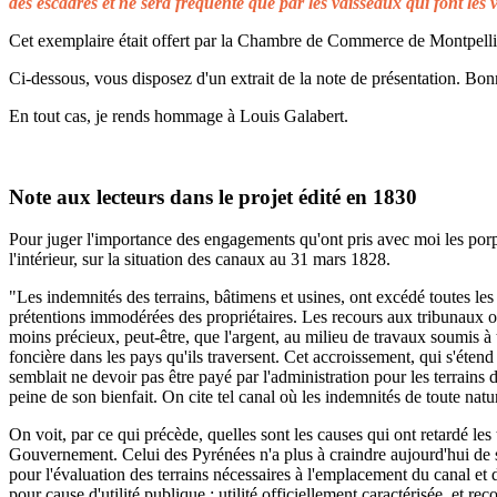
des escadres et ne sera fréquenté que par les vaisseaux qui font les 
Cet exemplaire était offert par la Chambre de Commerce de Montpellier 
Ci-dessous, vous disposez d'un extrait de la note de présentation. Bonn
En tout cas, je rends hommage à Louis Galabert.
Note aux lecteurs dans le projet édité en 1830
Pour juger l'importance des engagements qu'ont pris avec moi les porprié
l'intérieur, sur la situation des canaux au 31 mars 1828.
"Les indemnités des terrains, bâtimens et usines, ont excédé toutes les 
prétentions immodérées des propriétaires. Les recours aux tribunaux on
moins précieux, peut-être, que l'argent, au milieu de travaux soumis à t
foncière dans les pays qu'ils traversent. Cet accroissement, qui s'éten
semblait ne devoir pas être payé par l'administration pour les terrains
peine de son bienfait. On cite tel canal où les indemnités de toute natu
On voit, par ce qui précède, quelles sont les causes qui ont retardé le
Gouvernement. Celui des Pyrénées n'a plus à craindre aujourd'hui de s
pour l'évaluation des terrains nécessaires à l'emplacement du canal et 
pour cause d'utilité publique ; utilité officiellement caractérisée, et 