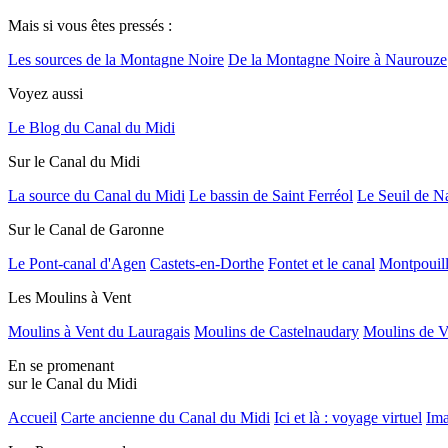
Mais si vous êtes pressés :
Les sources de la Montagne Noire
De la Montagne Noire à Naurouze
Voyez aussi
Le Blog du Canal du Midi
Sur le Canal du Midi
La source du Canal du Midi
Le bassin de Saint Ferréol
Le Seuil de N
Sur le Canal de Garonne
Le Pont-canal d'Agen
Castets-en-Dorthe
Fontet et le canal
Montpouil
Les Moulins à Vent
Moulins à Vent du Lauragais
Moulins de Castelnaudary
Moulins de V
En se promenant
sur le Canal du Midi
Accueil
Carte ancienne du Canal du Midi
Ici et là : voyage virtuel
Ima