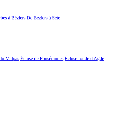
bes à Béziers
De Béziers à Sète
du Malpas
Écluse de Fonsérannes
Écluse ronde d'Agde