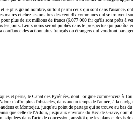
, et le plus grand nombre, surtout parmi ceux qui sont dans l'aisance, ont
 les maires et chez les notaires des cent dix communes qui se trouvent su
rit pour plus de six millions de francs (6,077,000 fr.) qu'ils sont prêts à
s les jours. Leurs noms seront publiés dans le prospectus qui paraîtra e
 la confiance des actionnaires français ou étrangers qui voudront partage
isques et périls, le Canal des Pyrénées, dont l'origine commencera à To
dour n'offre plus d'obstacles, dans aucun temps de l'année, à la naviga
udens et Montrejau, jusqu'au point de partage qui se trouve au bas du c
e, ainsi que celle de l'Adour, jusqu'aux environs du Bec-de-Grave, dont il 
nt stipulées dans l'acte de concession, aussitôt que les plans et devis de