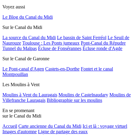
Voyez aussi
Le Blog du Canal du Midi
Sur le Canal du Midi
La source du Canal du Midi
Le bassin de Saint Ferréol
Le Seuil de
Naurouze
Toulouse : Les Ponts jumeaux
Pont-Canal du Répudre
Tunnel du Malpas
Écluse de Fonsérannes
Écluse ronde d'Agde
Sur le Canal de Garonne
Le Pont-canal d'Agen
Castets-en-Dorthe
Fontet et le canal
Montpouillan
Les Moulins à Vent
Moulins à Vent du Lauragais
Moulins de Castelnaudary
Moulins de
Villefranche Lauragais
Bibliographie sur les moulins
En se promenant
sur le Canal du Midi
Accueil
Carte ancienne du Canal du Midi
Ici et là : voyage virtuel
Images d'automne
Ligne de partage des eaux