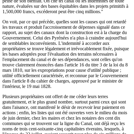
peine de son bienfait. On cite tel canal où les indemnités de toute
nature, évaluées sur des bases équitables dans les projets primitifs à
1,500,000 francs, excéderont peut être cinq millions."
On voit, par ce qui précède, quelles sont les causes qui ont retardé
les travaux et produit l'accroissement de dépenses signalé dans ce
rapport, au sujet des canaux dont la construction est à la charge du
Gouvernement. Celui des Pyrénées n'a plus à craindre aujourd'hui
de semblables inconvénients. L'indemnité à accorder aux
propriétaires se trouve légalement et irrévocablement fixée, puisque
les bases adoptées pour l'évaluation des terrains nécessaires à
l'emplacement du canal et de ses dépendances, sont celles qu'on
trouve clairement énoncées dans l'article 16 du titre 3 de la loi du 8
mars 1810, sur les expropriations pour cause d'utilité publique ;
utilité officiellement caractérisée, et reconnue par le Gouvernement
dans l'article 8 du cahier de charges, approuvé par le ministre de
l'intérieur, le 19 mai 1828.
Plusieurs propriétaires ont offert de me céder leurs terres
gratuitement, et le plus grand nombre, surtout parmi ceux qui sont
dans l'aisance, ont manifesté le désir de recevoir leur paiement en
actions ; enfin, les listes qui ont été ouvertes vers le milieu du mois
de juin dernier, chez les maires et chez les notaires des cent dix
communes qui se trouvent sur la ligne du Canal, ont déjà reçu les
noms de trois cent-soixante-cinq capitalistes riverains, lesquels, à