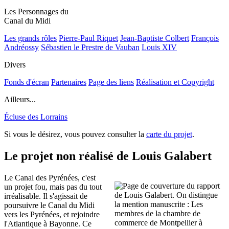
Les Personnages du
Canal du Midi
Les grands rôles
Pierre-Paul Riquet
Jean-Baptiste Colbert
François
Andréossy
Sébastien le Prestre de Vauban
Louis XIV
Divers
Fonds d'écran
Partenaires
Page des liens
Réalisation et Copyright
Ailleurs...
Écluse des Lorrains
Si vous le désirez, vous pouvez consulter la
carte du projet
.
Le projet non réalisé de Louis Galabert
Le Canal des Pyrénées, c'est
un projet fou, mais pas du tout
irréalisable. Il s'agissait de
poursuivre le Canal du Midi
vers les Pyrénées, et rejoindre
l'Atlantique à Bayonne. Ce