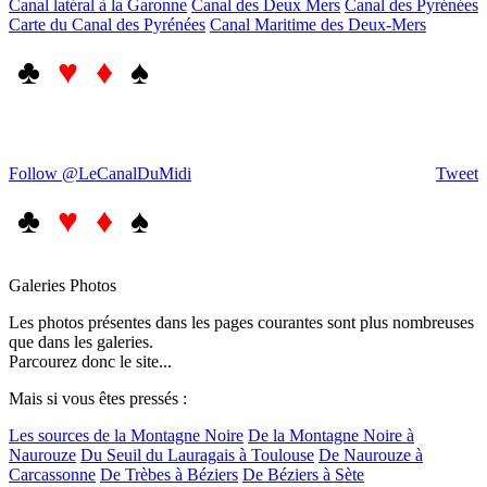
Canal latéral à la Garonne
Canal des Deux Mers
Canal des Pyrénées
Carte du Canal des Pyrénées
Canal Maritime des Deux-Mers
♣
♥ ♦
♠
Follow @LeCanalDuMidi
Tweet
♣
♥ ♦
♠
Galeries Photos
Les photos présentes dans les pages courantes sont plus nombreuses
que dans les galeries.
Parcourez donc le site...
Mais si vous êtes pressés :
Les sources de la Montagne Noire
De la Montagne Noire à
Naurouze
Du Seuil du Lauragais à Toulouse
De Naurouze à
Carcassonne
De Trèbes à Béziers
De Béziers à Sète