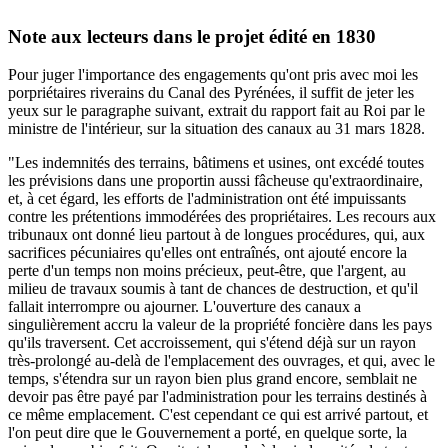
Note aux lecteurs dans le projet édité en 1830
Pour juger l'importance des engagements qu'ont pris avec moi les
porpriétaires riverains du Canal des Pyrénées, il suffit de jeter les
yeux sur le paragraphe suivant, extrait du rapport fait au Roi par le
ministre de l'intérieur, sur la situation des canaux au 31 mars 1828.
"Les indemnités des terrains, bâtimens et usines, ont excédé toutes
les prévisions dans une proportin aussi fâcheuse qu'extraordinaire,
et, à cet égard, les efforts de l'administration ont été impuissants
contre les prétentions immodérées des propriétaires. Les recours aux
tribunaux ont donné lieu partout à de longues procédures, qui, aux
sacrifices pécuniaires qu'elles ont entraînés, ont ajouté encore la
perte d'un temps non moins précieux, peut-être, que l'argent, au
milieu de travaux soumis à tant de chances de destruction, et qu'il
fallait interrompre ou ajourner. L'ouverture des canaux a
singulièrement accru la valeur de la propriété foncière dans les pays
qu'ils traversent. Cet accroissement, qui s'étend déjà sur un rayon
très-prolongé au-delà de l'emplacement des ouvrages, et qui, avec le
temps, s'étendra sur un rayon bien plus grand encore, semblait ne
devoir pas être payé par l'administration pour les terrains destinés à
ce même emplacement. C'est cependant ce qui est arrivé partout, et
l'on peut dire que le Gouvernement a porté, en quelque sorte, la