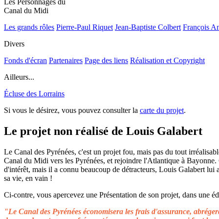
Les Personnages du
Canal du Midi
Les grands rôles
Pierre-Paul Riquet
Jean-Baptiste Colbert
François A
Divers
Fonds d'écran
Partenaires
Page des liens
Réalisation et Copyright
Ailleurs...
Écluse des Lorrains
Si vous le désirez, vous pouvez consulter la
carte du projet
.
Le projet non réalisé de Louis Galabert
Le Canal des Pyrénées, c'est un projet fou, mais pas du tout irréalisable
Canal du Midi vers les Pyrénées, et rejoindre l'Atlantique à Bayonne.
d'intérêt, mais il a connu beaucoup de détracteurs, Louis Galabert lui
sa vie, en vain !
Ci-contre, vous apercevez une Présentation de son projet, dans une édit
"Le Canal des Pyrénées économisera les frais d'assurance, abrégera 