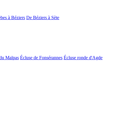
bes à Béziers
De Béziers à Sète
du Malpas
Écluse de Fonsérannes
Écluse ronde d'Agde