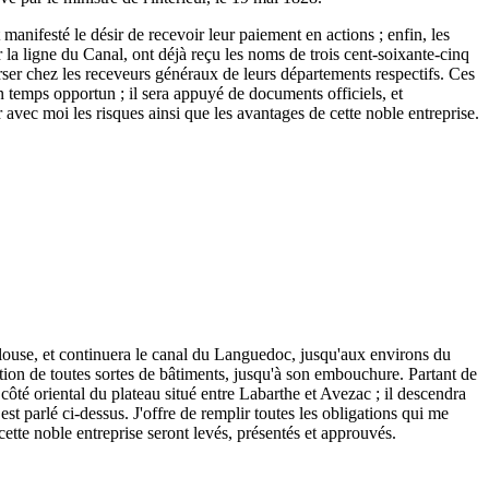
 manifesté le désir de recevoir leur paiement en actions ; enfin, les
r la ligne du Canal, ont déjà reçu les noms de trois cent-soixante-cinq
 verser chez les receveurs généraux de leurs départements respectifs. Ces
n temps opportun ; il sera appuyé de documents officiels, et
r avec moi les risques ainsi que les avantages de cette noble entreprise.
ulouse, et continuera le canal du Languedoc, jusqu'aux environs du
tion de toutes sortes de bâtiments, jusqu'à son embouchure. Partant de
ôté oriental du plateau situé entre Labarthe et Avezac ; il descendra
est parlé ci-dessus. J'offre de remplir toutes les obligations qui me
 cette noble entreprise seront levés, présentés et approuvés.