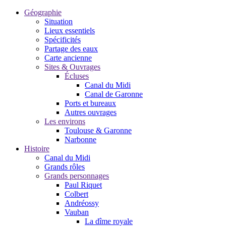
Géographie
Situation
Lieux essentiels
Spécificités
Partage des eaux
Carte ancienne
Sites & Ouvrages
Écluses
Canal du Midi
Canal de Garonne
Ports et bureaux
Autres ouvrages
Les environs
Toulouse & Garonne
Narbonne
Histoire
Canal du Midi
Grands rôles
Grands personnages
Paul Riquet
Colbert
Andréossy
Vauban
La dîme royale