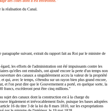
tage des côtes dont il est environné."
 la réalisation du Canal.
e paragraphe suivant, extrait du rapport fait au Roi par le ministre de
égard, les efforts de l'administration ont été impuissants contre les
aires qu'elles ont entraînés, ont ajouté encore la perte d'un temps non
L'ouverture des canaux a singulièrement accru la valeur de la propriété
 et qui, avec le temps, s'étendra sur un rayon bien plus grand encore,
ut, et l'on peut dire que le Gouvernement a porté, en quelque sorte, la
00 francs, excéderont peut être cinq millions."
au sujet des canaux dont la construction est à la charge du
rouve légalement et irrévocablement fixée, puisque les bases adoptées
rticle 16 du titre 3 de la loi du 8 mars 1810, sur les expropriations
é par le ministre de l'intérieur, le 19 mai 1828.