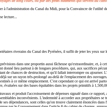
voyages de long cours, ou par des petits bâtiments qui servent au cabo
à l'administration du Canal du Midi, pour la Convaincre de l'utilité de
e lecture...
taires riverains du Canal des Pyrénées, il suffit de jeter les yeux sur l
prévisions dans une proportin aussi fâcheuse qu'extraordinaire, et, à cet 
t donné lieu partout à de longues procédures, qui, aux sacrifices pécuni
ant de chances de destruction, et qu'il fallait interrompre ou ajourner. 
d déjà sur un rayon très-prolongé au-delà de l'emplacement des ouvrages,
 destinés à ce même emplacement. C'est cependant ce qui est arrivé parto
re, évaluées sur des bases équitables dans les projets primitifs à 1,500,0
s travaux et produit l'accroissement de dépenses signalé dans ce rapport, 
emblables inconvénients. L'indemnité à accorder aux propriétaires se t
de ses dépendances, sont celles qu'on trouve clairement énoncées dans l'a
reconnue par le Gouvernement dans l'article 8 du cahier de charges, approuv