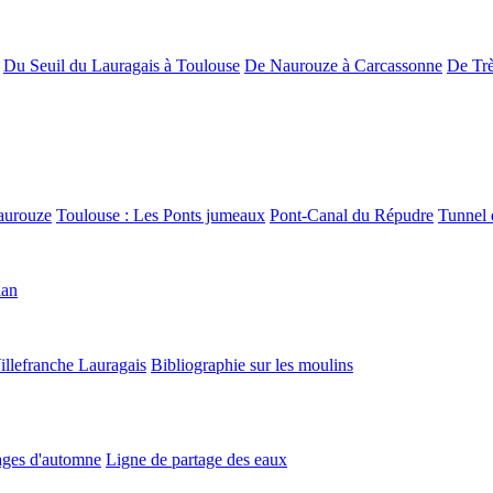
Du Seuil du Lauragais à Toulouse
De Naurouze à Carcassonne
De Trè
aurouze
Toulouse : Les Ponts jumeaux
Pont-Canal du Répudre
Tunnel 
lan
illefranche Lauragais
Bibliographie sur les moulins
ges d'automne
Ligne de partage des eaux