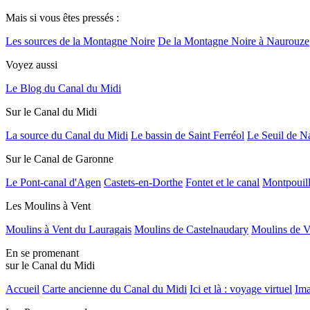
Mais si vous êtes pressés :
Les sources de la Montagne Noire
De la Montagne Noire à Naurouze
Voyez aussi
Le Blog du Canal du Midi
Sur le Canal du Midi
La source du Canal du Midi
Le bassin de Saint Ferréol
Le Seuil de N
Sur le Canal de Garonne
Le Pont-canal d'Agen
Castets-en-Dorthe
Fontet et le canal
Montpouil
Les Moulins à Vent
Moulins à Vent du Lauragais
Moulins de Castelnaudary
Moulins de V
En se promenant
sur le Canal du Midi
Accueil
Carte ancienne du Canal du Midi
Ici et là : voyage virtuel
Ima