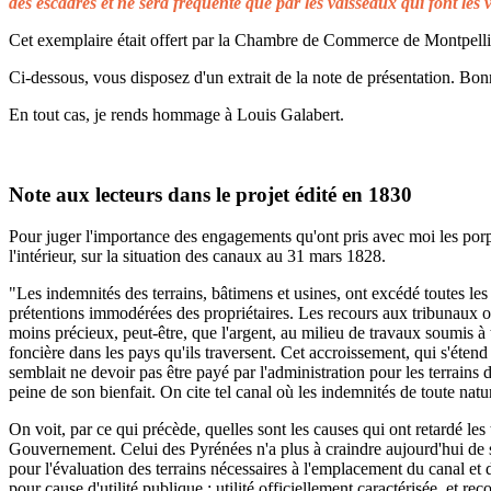
des escadres et ne sera fréquenté que par les vaisseaux qui font les 
Cet exemplaire était offert par la Chambre de Commerce de Montpellier 
Ci-dessous, vous disposez d'un extrait de la note de présentation. Bonn
En tout cas, je rends hommage à Louis Galabert.
Note aux lecteurs dans le projet édité en 1830
Pour juger l'importance des engagements qu'ont pris avec moi les porprié
l'intérieur, sur la situation des canaux au 31 mars 1828.
"Les indemnités des terrains, bâtimens et usines, ont excédé toutes les 
prétentions immodérées des propriétaires. Les recours aux tribunaux on
moins précieux, peut-être, que l'argent, au milieu de travaux soumis à t
foncière dans les pays qu'ils traversent. Cet accroissement, qui s'éten
semblait ne devoir pas être payé par l'administration pour les terrains
peine de son bienfait. On cite tel canal où les indemnités de toute natu
On voit, par ce qui précède, quelles sont les causes qui ont retardé le
Gouvernement. Celui des Pyrénées n'a plus à craindre aujourd'hui de s
pour l'évaluation des terrains nécessaires à l'emplacement du canal et 
pour cause d'utilité publique ; utilité officiellement caractérisée, et 