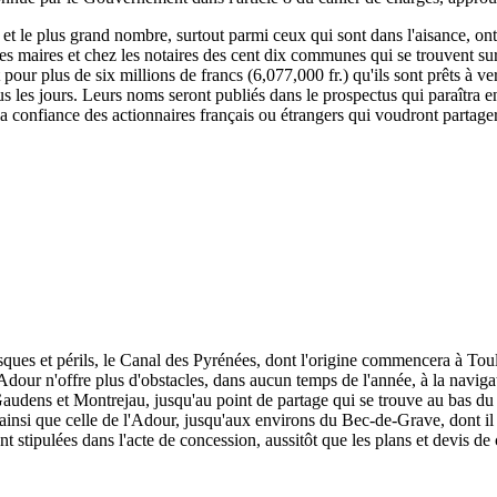
, et le plus grand nombre, surtout parmi ceux qui sont dans l'aisance, ont
 les maires et chez les notaires des cent dix communes qui se trouvent su
rit pour plus de six millions de francs (6,077,000 fr.) qu'ils sont prêts à
s les jours. Leurs noms seront publiés dans le prospectus qui paraîtra e
 la confiance des actionnaires français ou étrangers qui voudront partage
isques et périls, le Canal des Pyrénées, dont l'origine commencera à To
dour n'offre plus d'obstacles, dans aucun temps de l'année, à la naviga
udens et Montrejau, jusqu'au point de partage qui se trouve au bas du c
e, ainsi que celle de l'Adour, jusqu'aux environs du Bec-de-Grave, dont il 
nt stipulées dans l'acte de concession, aussitôt que les plans et devis de