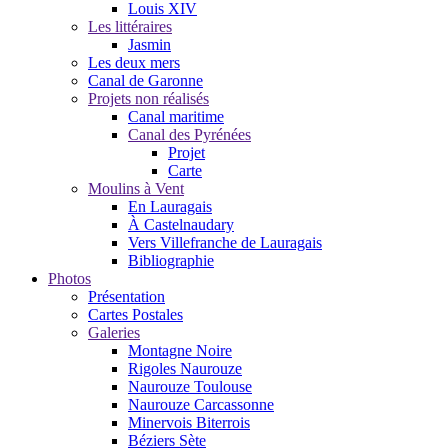
Louis XIV
Les littéraires
Jasmin
Les deux mers
Canal de Garonne
Projets non réalisés
Canal maritime
Canal des Pyrénées
Projet
Carte
Moulins à Vent
En Lauragais
À Castelnaudary
Vers Villefranche de Lauragais
Bibliographie
Photos
Présentation
Cartes Postales
Galeries
Montagne Noire
Rigoles Naurouze
Naurouze Toulouse
Naurouze Carcassonne
Minervois Biterrois
Béziers Sète