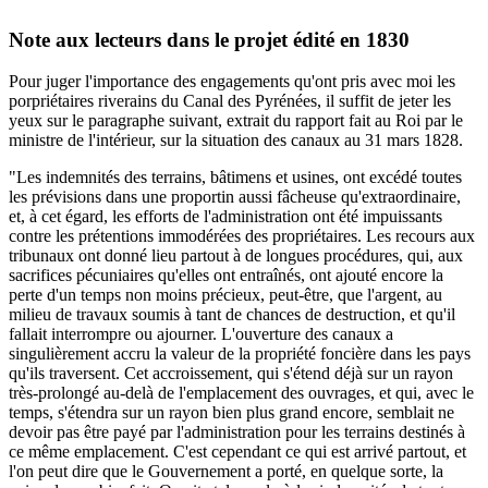
Note aux lecteurs dans le projet édité en 1830
Pour juger l'importance des engagements qu'ont pris avec moi les
porpriétaires riverains du Canal des Pyrénées, il suffit de jeter les
yeux sur le paragraphe suivant, extrait du rapport fait au Roi par le
ministre de l'intérieur, sur la situation des canaux au 31 mars 1828.
"Les indemnités des terrains, bâtimens et usines, ont excédé toutes
les prévisions dans une proportin aussi fâcheuse qu'extraordinaire,
et, à cet égard, les efforts de l'administration ont été impuissants
contre les prétentions immodérées des propriétaires. Les recours aux
tribunaux ont donné lieu partout à de longues procédures, qui, aux
sacrifices pécuniaires qu'elles ont entraînés, ont ajouté encore la
perte d'un temps non moins précieux, peut-être, que l'argent, au
milieu de travaux soumis à tant de chances de destruction, et qu'il
fallait interrompre ou ajourner. L'ouverture des canaux a
singulièrement accru la valeur de la propriété foncière dans les pays
qu'ils traversent. Cet accroissement, qui s'étend déjà sur un rayon
très-prolongé au-delà de l'emplacement des ouvrages, et qui, avec le
temps, s'étendra sur un rayon bien plus grand encore, semblait ne
devoir pas être payé par l'administration pour les terrains destinés à
ce même emplacement. C'est cependant ce qui est arrivé partout, et
l'on peut dire que le Gouvernement a porté, en quelque sorte, la