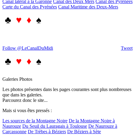
Canal latéral à la Garonne
Canal des Deux Mers
Canal des Pyrénées
Carte du Canal des Pyrénées
Canal Maritime des Deux-Mers
♣
♥ ♦
♠
Follow @LeCanalDuMidi
Tweet
♣
♥ ♦
♠
Galeries Photos
Les photos présentes dans les pages courantes sont plus nombreuses
que dans les galeries.
Parcourez donc le site...
Mais si vous êtes pressés :
Les sources de la Montagne Noire
De la Montagne Noire à
Naurouze
Du Seuil du Lauragais à Toulouse
De Naurouze à
Carcassonne
De Trèbes à Béziers
De Béziers à Sète