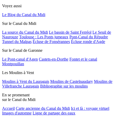
Voyez aussi
Le Blog du Canal du Midi
Sur le Canal du Midi
La source du Canal du Midi
Le bassin de Saint Ferréol
Le Seuil de
Naurouze
Toulouse : Les Ponts jumeaux
Pont-Canal du Répudre
Tunnel du Malpas
Écluse de Fonsérannes
Écluse ronde d'Agde
Sur le Canal de Garonne
Le Pont-canal d'Agen
Castets-en-Dorthe
Fontet et le canal
Montpouillan
Les Moulins à Vent
Moulins à Vent du Lauragais
Moulins de Castelnaudary
Moulins de
Villefranche Lauragais
Bibliographie sur les moulins
En se promenant
sur le Canal du Midi
Accueil
Carte ancienne du Canal du Midi
Ici et là : voyage virtuel
Images d'automne
Ligne de partage des eaux