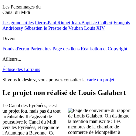
Les Personnages du
Canal du Midi
Les grands rôles
Pierre-Paul Riquet
Jean-Baptiste Colbert
François
Andréossy
Sébastien le Prestre de Vauban
Louis XIV
Divers
Fonds d'écran
Partenaires
Page des liens
Réalisation et Copyright
Ailleurs...
Écluse des Lorrains
Si vous le désirez, vous pouvez consulter la
carte du projet
.
Le projet non réalisé de Louis Galabert
Le Canal des Pyrénées, c'est
un projet fou, mais pas du tout
irréalisable. Il s'agissait de
poursuivre le Canal du Midi
vers les Pyrénées, et rejoindre
l'Atlantique à Bayonne. Ce