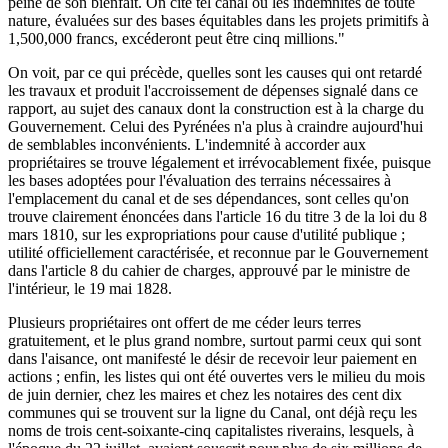
peine de son bienfait. On cite tel canal où les indemnités de toute
nature, évaluées sur des bases équitables dans les projets primitifs à
1,500,000 francs, excéderont peut être cinq millions."
On voit, par ce qui précède, quelles sont les causes qui ont retardé
les travaux et produit l'accroissement de dépenses signalé dans ce
rapport, au sujet des canaux dont la construction est à la charge du
Gouvernement. Celui des Pyrénées n'a plus à craindre aujourd'hui
de semblables inconvénients. L'indemnité à accorder aux
propriétaires se trouve légalement et irrévocablement fixée, puisque
les bases adoptées pour l'évaluation des terrains nécessaires à
l'emplacement du canal et de ses dépendances, sont celles qu'on
trouve clairement énoncées dans l'article 16 du titre 3 de la loi du 8
mars 1810, sur les expropriations pour cause d'utilité publique ;
utilité officiellement caractérisée, et reconnue par le Gouvernement
dans l'article 8 du cahier de charges, approuvé par le ministre de
l'intérieur, le 19 mai 1828.
Plusieurs propriétaires ont offert de me céder leurs terres
gratuitement, et le plus grand nombre, surtout parmi ceux qui sont
dans l'aisance, ont manifesté le désir de recevoir leur paiement en
actions ; enfin, les listes qui ont été ouvertes vers le milieu du mois
de juin dernier, chez les maires et chez les notaires des cent dix
communes qui se trouvent sur la ligne du Canal, ont déjà reçu les
noms de trois cent-soixante-cinq capitalistes riverains, lesquels, à