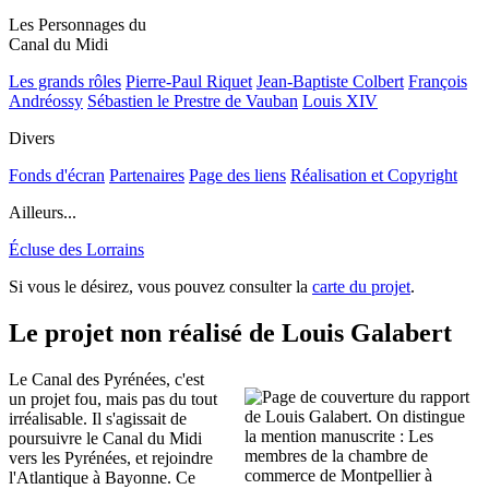
Les Personnages du
Canal du Midi
Les grands rôles
Pierre-Paul Riquet
Jean-Baptiste Colbert
François
Andréossy
Sébastien le Prestre de Vauban
Louis XIV
Divers
Fonds d'écran
Partenaires
Page des liens
Réalisation et Copyright
Ailleurs...
Écluse des Lorrains
Si vous le désirez, vous pouvez consulter la
carte du projet
.
Le projet non réalisé de Louis Galabert
Le Canal des Pyrénées, c'est
un projet fou, mais pas du tout
irréalisable. Il s'agissait de
poursuivre le Canal du Midi
vers les Pyrénées, et rejoindre
l'Atlantique à Bayonne. Ce