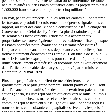
peine de son bienfait. On cite tel canal où les indemnités de toute
nature, évaluées sur des bases équitables dans les projets primitifs à
1,500,000 francs, excéderont peut être cinq millions."
On voit, par ce qui précède, quelles sont les causes qui ont retardé
les travaux et produit l'accroissement de dépenses signalé dans ce
rapport, au sujet des canaux dont la construction est à la charge du
Gouvernement. Celui des Pyrénées n'a plus à craindre aujourd'hui
de semblables inconvénients. L'indemnité à accorder aux
propriétaires se trouve légalement et irrévocablement fixée, puisque
les bases adoptées pour l'évaluation des terrains nécessaires à
l'emplacement du canal et de ses dépendances, sont celles qu'on
trouve clairement énoncées dans l'article 16 du titre 3 de la loi du 8
mars 1810, sur les expropriations pour cause d'utilité publique ;
utilité officiellement caractérisée, et reconnue par le Gouvernement
dans l'article 8 du cahier de charges, approuvé par le ministre de
l'intérieur, le 19 mai 1828.
Plusieurs propriétaires ont offert de me céder leurs terres
gratuitement, et le plus grand nombre, surtout parmi ceux qui sont
dans l'aisance, ont manifesté le désir de recevoir leur paiement en
actions ; enfin, les listes qui ont été ouvertes vers le milieu du mois
de juin dernier, chez les maires et chez les notaires des cent dix
communes qui se trouvent sur la ligne du Canal, ont déjà reçu les
noms de trois cent-soixante-cinq capitalistes riverains, lesquels, à