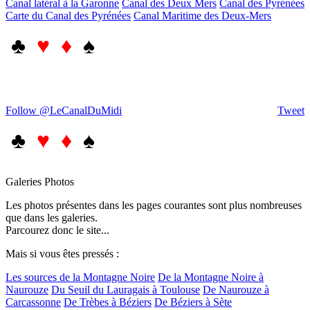
Canal latéral à la Garonne
Canal des Deux Mers
Canal des Pyrénées
Carte du Canal des Pyrénées
Canal Maritime des Deux-Mers
♣
♥ ♦
♠
Follow @LeCanalDuMidi
Tweet
♣
♥ ♦
♠
Galeries Photos
Les photos présentes dans les pages courantes sont plus nombreuses
que dans les galeries.
Parcourez donc le site...
Mais si vous êtes pressés :
Les sources de la Montagne Noire
De la Montagne Noire à
Naurouze
Du Seuil du Lauragais à Toulouse
De Naurouze à
Carcassonne
De Trèbes à Béziers
De Béziers à Sète