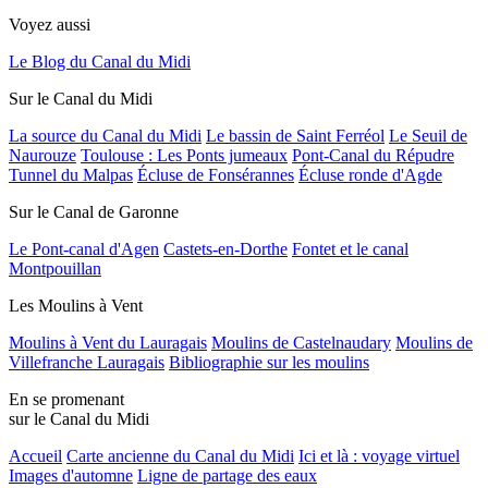
Voyez aussi
Le Blog du Canal du Midi
Sur le Canal du Midi
La source du Canal du Midi
Le bassin de Saint Ferréol
Le Seuil de
Naurouze
Toulouse : Les Ponts jumeaux
Pont-Canal du Répudre
Tunnel du Malpas
Écluse de Fonsérannes
Écluse ronde d'Agde
Sur le Canal de Garonne
Le Pont-canal d'Agen
Castets-en-Dorthe
Fontet et le canal
Montpouillan
Les Moulins à Vent
Moulins à Vent du Lauragais
Moulins de Castelnaudary
Moulins de
Villefranche Lauragais
Bibliographie sur les moulins
En se promenant
sur le Canal du Midi
Accueil
Carte ancienne du Canal du Midi
Ici et là : voyage virtuel
Images d'automne
Ligne de partage des eaux