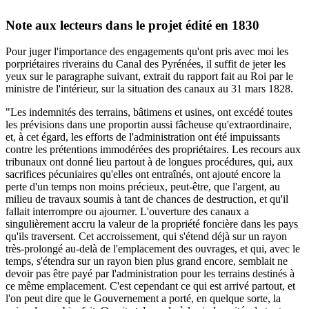
Note aux lecteurs dans le projet édité en 1830
Pour juger l'importance des engagements qu'ont pris avec moi les
porpriétaires riverains du Canal des Pyrénées, il suffit de jeter les
yeux sur le paragraphe suivant, extrait du rapport fait au Roi par le
ministre de l'intérieur, sur la situation des canaux au 31 mars 1828.
"Les indemnités des terrains, bâtimens et usines, ont excédé toutes
les prévisions dans une proportin aussi fâcheuse qu'extraordinaire,
et, à cet égard, les efforts de l'administration ont été impuissants
contre les prétentions immodérées des propriétaires. Les recours aux
tribunaux ont donné lieu partout à de longues procédures, qui, aux
sacrifices pécuniaires qu'elles ont entraînés, ont ajouté encore la
perte d'un temps non moins précieux, peut-être, que l'argent, au
milieu de travaux soumis à tant de chances de destruction, et qu'il
fallait interrompre ou ajourner. L'ouverture des canaux a
singulièrement accru la valeur de la propriété foncière dans les pays
qu'ils traversent. Cet accroissement, qui s'étend déjà sur un rayon
très-prolongé au-delà de l'emplacement des ouvrages, et qui, avec le
temps, s'étendra sur un rayon bien plus grand encore, semblait ne
devoir pas être payé par l'administration pour les terrains destinés à
ce même emplacement. C'est cependant ce qui est arrivé partout, et
l'on peut dire que le Gouvernement a porté, en quelque sorte, la