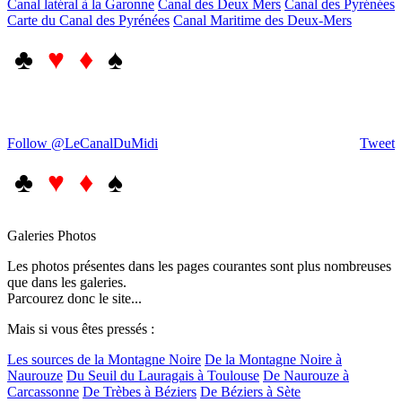
Canal latéral à la Garonne
Canal des Deux Mers
Canal des Pyrénées
Carte du Canal des Pyrénées
Canal Maritime des Deux-Mers
♣
♥ ♦
♠
Follow @LeCanalDuMidi
Tweet
♣
♥ ♦
♠
Galeries Photos
Les photos présentes dans les pages courantes sont plus nombreuses
que dans les galeries.
Parcourez donc le site...
Mais si vous êtes pressés :
Les sources de la Montagne Noire
De la Montagne Noire à
Naurouze
Du Seuil du Lauragais à Toulouse
De Naurouze à
Carcassonne
De Trèbes à Béziers
De Béziers à Sète