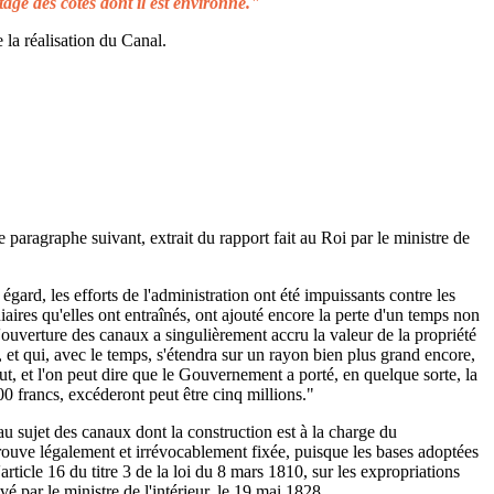
tage des côtes dont il est environné."
 la réalisation du Canal.
e paragraphe suivant, extrait du rapport fait au Roi par le ministre de
égard, les efforts de l'administration ont été impuissants contre les
aires qu'elles ont entraînés, ont ajouté encore la perte d'un temps non
L'ouverture des canaux a singulièrement accru la valeur de la propriété
 et qui, avec le temps, s'étendra sur un rayon bien plus grand encore,
ut, et l'on peut dire que le Gouvernement a porté, en quelque sorte, la
00 francs, excéderont peut être cinq millions."
au sujet des canaux dont la construction est à la charge du
rouve légalement et irrévocablement fixée, puisque les bases adoptées
rticle 16 du titre 3 de la loi du 8 mars 1810, sur les expropriations
é par le ministre de l'intérieur, le 19 mai 1828.