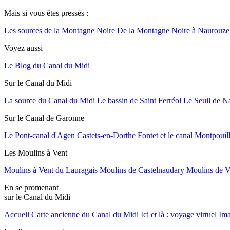
Mais si vous êtes pressés :
Les sources de la Montagne Noire
De la Montagne Noire à Naurouze
Voyez aussi
Le Blog du Canal du Midi
Sur le Canal du Midi
La source du Canal du Midi
Le bassin de Saint Ferréol
Le Seuil de N
Sur le Canal de Garonne
Le Pont-canal d'Agen
Castets-en-Dorthe
Fontet et le canal
Montpouil
Les Moulins à Vent
Moulins à Vent du Lauragais
Moulins de Castelnaudary
Moulins de V
En se promenant
sur le Canal du Midi
Accueil
Carte ancienne du Canal du Midi
Ici et là : voyage virtuel
Ima