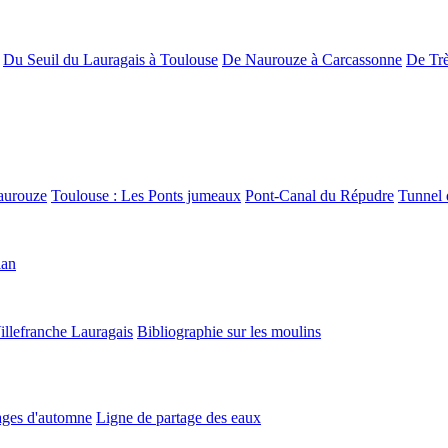
Du Seuil du Lauragais à Toulouse
De Naurouze à Carcassonne
De Trè
aurouze
Toulouse : Les Ponts jumeaux
Pont-Canal du Répudre
Tunnel 
lan
illefranche Lauragais
Bibliographie sur les moulins
ges d'automne
Ligne de partage des eaux