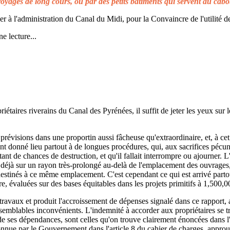
voyages de long cours, ou par des petits bâtiments qui servent au cabo
à l'administration du Canal du Midi, pour la Convaincre de l'utilité de
e lecture...
taires riverains du Canal des Pyrénées, il suffit de jeter les yeux sur l
prévisions dans une proportin aussi fâcheuse qu'extraordinaire, et, à cet 
t donné lieu partout à de longues procédures, qui, aux sacrifices pécuni
ant de chances de destruction, et qu'il fallait interrompre ou ajourner. 
d déjà sur un rayon très-prolongé au-delà de l'emplacement des ouvrages,
 destinés à ce même emplacement. C'est cependant ce qui est arrivé parto
re, évaluées sur des bases équitables dans les projets primitifs à 1,500,0
s travaux et produit l'accroissement de dépenses signalé dans ce rapport, 
emblables inconvénients. L'indemnité à accorder aux propriétaires se t
de ses dépendances, sont celles qu'on trouve clairement énoncées dans l'a
reconnue par le Gouvernement dans l'article 8 du cahier de charges, approuv