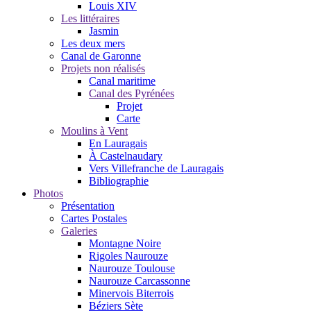
Louis XIV
Les littéraires
Jasmin
Les deux mers
Canal de Garonne
Projets non réalisés
Canal maritime
Canal des Pyrénées
Projet
Carte
Moulins à Vent
En Lauragais
À Castelnaudary
Vers Villefranche de Lauragais
Bibliographie
Photos
Présentation
Cartes Postales
Galeries
Montagne Noire
Rigoles Naurouze
Naurouze Toulouse
Naurouze Carcassonne
Minervois Biterrois
Béziers Sète