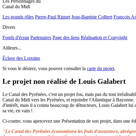
Les Personnages du
Canal du Midi
Les grands rôles
Pierre-Paul Riquet
Jean-Baptiste Colbert
François A
Divers
Fonds d'écran
Partenaires
Page des liens
Réalisation et Copyright
Ailleurs...
Écluse des Lorrains
Si vous le désirez, vous pouvez consulter la
carte du projet
.
Le projet non réalisé de Louis Galabert
Le Canal des Pyrénées, c'est un projet fou, mais pas du tout irréalisable
Canal du Midi vers les Pyrénées, et rejoindre l'Atlantique à Bayonne.
d'intérêt, mais il a connu beaucoup de détracteurs, Louis Galabert lui
sa vie, en vain !
Ci-contre, vous apercevez une Présentation de son projet, dans une édit
"Le Canal des Pyrénées économisera les frais d'assurance, abrégera 