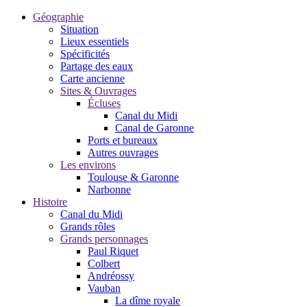
Géographie
Situation
Lieux essentiels
Spécificités
Partage des eaux
Carte ancienne
Sites & Ouvrages
Écluses
Canal du Midi
Canal de Garonne
Ports et bureaux
Autres ouvrages
Les environs
Toulouse & Garonne
Narbonne
Histoire
Canal du Midi
Grands rôles
Grands personnages
Paul Riquet
Colbert
Andréossy
Vauban
La dîme royale