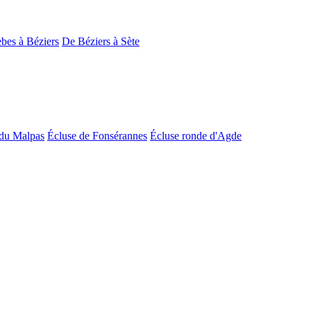
bes à Béziers
De Béziers à Sète
du Malpas
Écluse de Fonsérannes
Écluse ronde d'Agde