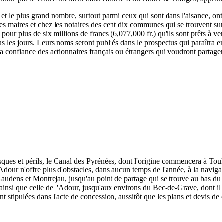
, et le plus grand nombre, surtout parmi ceux qui sont dans l'aisance, ont
 les maires et chez les notaires des cent dix communes qui se trouvent su
rit pour plus de six millions de francs (6,077,000 fr.) qu'ils sont prêts à
s les jours. Leurs noms seront publiés dans le prospectus qui paraîtra e
 la confiance des actionnaires français ou étrangers qui voudront partage
isques et périls, le Canal des Pyrénées, dont l'origine commencera à To
dour n'offre plus d'obstacles, dans aucun temps de l'année, à la naviga
udens et Montrejau, jusqu'au point de partage qui se trouve au bas du c
e, ainsi que celle de l'Adour, jusqu'aux environs du Bec-de-Grave, dont il 
nt stipulées dans l'acte de concession, aussitôt que les plans et devis de