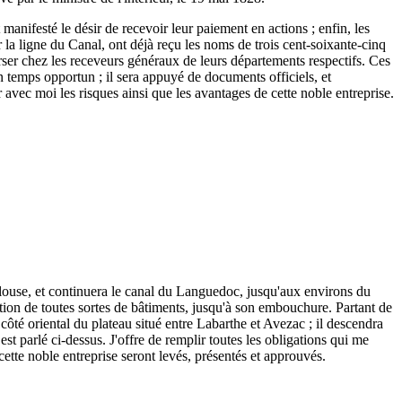
 manifesté le désir de recevoir leur paiement en actions ; enfin, les
r la ligne du Canal, ont déjà reçu les noms de trois cent-soixante-cinq
 verser chez les receveurs généraux de leurs départements respectifs. Ces
n temps opportun ; il sera appuyé de documents officiels, et
r avec moi les risques ainsi que les avantages de cette noble entreprise.
ulouse, et continuera le canal du Languedoc, jusqu'aux environs du
tion de toutes sortes de bâtiments, jusqu'à son embouchure. Partant de
ôté oriental du plateau situé entre Labarthe et Avezac ; il descendra
est parlé ci-dessus. J'offre de remplir toutes les obligations qui me
 cette noble entreprise seront levés, présentés et approuvés.