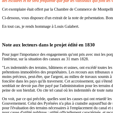
des escadres et ne sera fréquenté que par les vaisseaux qui font les 
Cet exemplaire était offert par la Chambre de Commerce de Montpellier 
Ci-dessous, vous disposez d'un extrait de la note de présentation. Bonn
En tout cas, je rends hommage à Louis Galabert.
Note aux lecteurs dans le projet édité en 1830
Pour juger l'importance des engagements qu'ont pris avec moi les porprié
l'intérieur, sur la situation des canaux au 31 mars 1828.
"Les indemnités des terrains, bâtimens et usines, ont excédé toutes les 
prétentions immodérées des propriétaires. Les recours aux tribunaux on
moins précieux, peut-être, que l'argent, au milieu de travaux soumis à t
foncière dans les pays qu'ils traversent. Cet accroissement, qui s'éten
semblait ne devoir pas être payé par l'administration pour les terrains
peine de son bienfait. On cite tel canal où les indemnités de toute natu
On voit, par ce qui précède, quelles sont les causes qui ont retardé le
Gouvernement. Celui des Pyrénées n'a plus à craindre aujourd'hui de s
pour l'évaluation des terrains nécessaires à l'emplacement du canal et 
pour cause d'utilité publique ; utilité officiellement caractérisée, et 