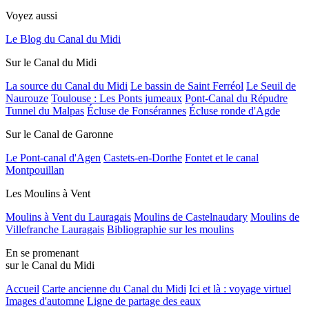
Voyez aussi
Le Blog du Canal du Midi
Sur le Canal du Midi
La source du Canal du Midi
Le bassin de Saint Ferréol
Le Seuil de
Naurouze
Toulouse : Les Ponts jumeaux
Pont-Canal du Répudre
Tunnel du Malpas
Écluse de Fonsérannes
Écluse ronde d'Agde
Sur le Canal de Garonne
Le Pont-canal d'Agen
Castets-en-Dorthe
Fontet et le canal
Montpouillan
Les Moulins à Vent
Moulins à Vent du Lauragais
Moulins de Castelnaudary
Moulins de
Villefranche Lauragais
Bibliographie sur les moulins
En se promenant
sur le Canal du Midi
Accueil
Carte ancienne du Canal du Midi
Ici et là : voyage virtuel
Images d'automne
Ligne de partage des eaux