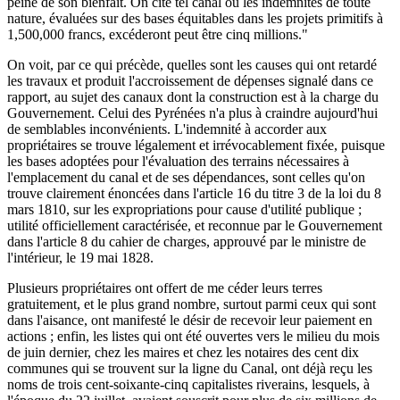
peine de son bienfait. On cite tel canal où les indemnités de toute
nature, évaluées sur des bases équitables dans les projets primitifs à
1,500,000 francs, excéderont peut être cinq millions."
On voit, par ce qui précède, quelles sont les causes qui ont retardé
les travaux et produit l'accroissement de dépenses signalé dans ce
rapport, au sujet des canaux dont la construction est à la charge du
Gouvernement. Celui des Pyrénées n'a plus à craindre aujourd'hui
de semblables inconvénients. L'indemnité à accorder aux
propriétaires se trouve légalement et irrévocablement fixée, puisque
les bases adoptées pour l'évaluation des terrains nécessaires à
l'emplacement du canal et de ses dépendances, sont celles qu'on
trouve clairement énoncées dans l'article 16 du titre 3 de la loi du 8
mars 1810, sur les expropriations pour cause d'utilité publique ;
utilité officiellement caractérisée, et reconnue par le Gouvernement
dans l'article 8 du cahier de charges, approuvé par le ministre de
l'intérieur, le 19 mai 1828.
Plusieurs propriétaires ont offert de me céder leurs terres
gratuitement, et le plus grand nombre, surtout parmi ceux qui sont
dans l'aisance, ont manifesté le désir de recevoir leur paiement en
actions ; enfin, les listes qui ont été ouvertes vers le milieu du mois
de juin dernier, chez les maires et chez les notaires des cent dix
communes qui se trouvent sur la ligne du Canal, ont déjà reçu les
noms de trois cent-soixante-cinq capitalistes riverains, lesquels, à