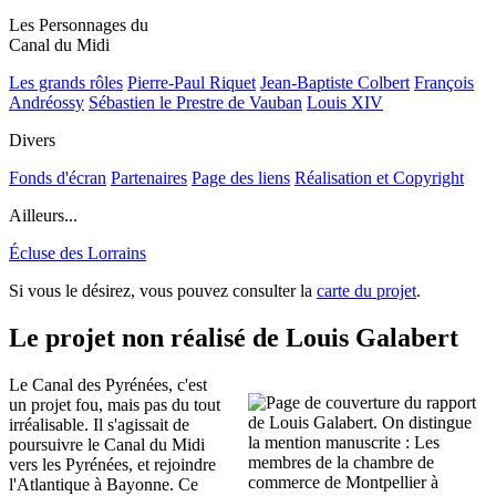
Les Personnages du
Canal du Midi
Les grands rôles
Pierre-Paul Riquet
Jean-Baptiste Colbert
François
Andréossy
Sébastien le Prestre de Vauban
Louis XIV
Divers
Fonds d'écran
Partenaires
Page des liens
Réalisation et Copyright
Ailleurs...
Écluse des Lorrains
Si vous le désirez, vous pouvez consulter la
carte du projet
.
Le projet non réalisé de Louis Galabert
Le Canal des Pyrénées, c'est
un projet fou, mais pas du tout
irréalisable. Il s'agissait de
poursuivre le Canal du Midi
vers les Pyrénées, et rejoindre
l'Atlantique à Bayonne. Ce