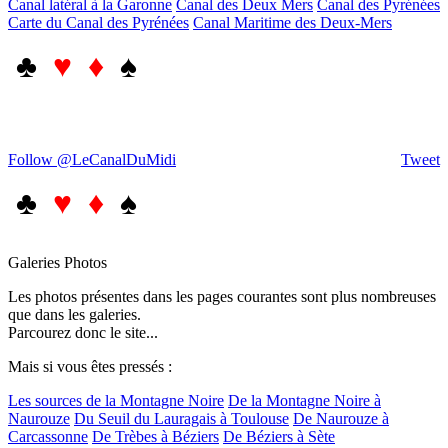
Canal latéral à la Garonne
Canal des Deux Mers
Canal des Pyrénées
Carte du Canal des Pyrénées
Canal Maritime des Deux-Mers
♣
♥ ♦
♠
Follow @LeCanalDuMidi
Tweet
♣
♥ ♦
♠
Galeries Photos
Les photos présentes dans les pages courantes sont plus nombreuses
que dans les galeries.
Parcourez donc le site...
Mais si vous êtes pressés :
Les sources de la Montagne Noire
De la Montagne Noire à
Naurouze
Du Seuil du Lauragais à Toulouse
De Naurouze à
Carcassonne
De Trèbes à Béziers
De Béziers à Sète