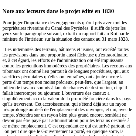
Note aux lecteurs dans le projet édité en 1830
Pour juger l'importance des engagements qu'ont pris avec moi les
porpriétaires riverains du Canal des Pyrénées, il suffit de jeter les
yeux sur le paragraphe suivant, extrait du rapport fait au Roi par le
ministre de l'intérieur, sur la situation des canaux au 31 mars 1828.
"Les indemnités des terrains, bâtimens et usines, ont excédé toutes
les prévisions dans une proportin aussi fâcheuse qu'extraordinaire,
et, à cet égard, les efforts de l'administration ont été impuissants
contre les prétentions immodérées des propriétaires. Les recours aux
tribunaux ont donné lieu partout à de longues procédures, qui, aux
sacrifices pécuniaires qu'elles ont entraînés, ont ajouté encore la
perte d'un temps non moins précieux, peut-être, que l'argent, au
milieu de travaux soumis à tant de chances de destruction, et qu'il
fallait interrompre ou ajourner. L'ouverture des canaux a
singulièrement accru la valeur de la propriété foncière dans les pays
qu'ils traversent. Cet accroissement, qui s'étend déjà sur un rayon
très-prolongé au-delà de l'emplacement des ouvrages, et qui, avec le
temps, s'étendra sur un rayon bien plus grand encore, semblait ne
devoir pas être payé par l'administration pour les terrains destinés à
ce même emplacement. C'est cependant ce qui est arrivé partout, et
l'on peut dire que le Gouvernement a porté, en quelque sorte, la