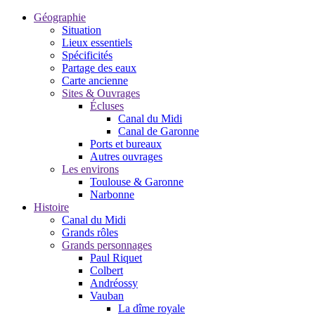
Géographie
Situation
Lieux essentiels
Spécificités
Partage des eaux
Carte ancienne
Sites & Ouvrages
Écluses
Canal du Midi
Canal de Garonne
Ports et bureaux
Autres ouvrages
Les environs
Toulouse & Garonne
Narbonne
Histoire
Canal du Midi
Grands rôles
Grands personnages
Paul Riquet
Colbert
Andréossy
Vauban
La dîme royale