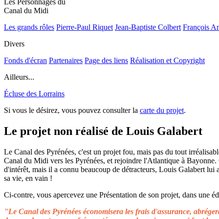
Les Personnages du
Canal du Midi
Les grands rôles
Pierre-Paul Riquet
Jean-Baptiste Colbert
François A
Divers
Fonds d'écran
Partenaires
Page des liens
Réalisation et Copyright
Ailleurs...
Écluse des Lorrains
Si vous le désirez, vous pouvez consulter la
carte du projet
.
Le projet non réalisé de Louis Galabert
Le Canal des Pyrénées, c'est un projet fou, mais pas du tout irréalisable
Canal du Midi vers les Pyrénées, et rejoindre l'Atlantique à Bayonne.
d'intérêt, mais il a connu beaucoup de détracteurs, Louis Galabert lui
sa vie, en vain !
Ci-contre, vous apercevez une Présentation de son projet, dans une édit
"Le Canal des Pyrénées économisera les frais d'assurance, abrégera 