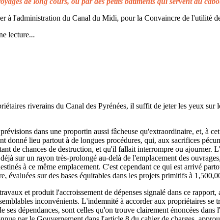
voyages de long cours, ou par des petits bâtiments qui servent au cabo
à l'administration du Canal du Midi, pour la Convaincre de l'utilité de
e lecture...
taires riverains du Canal des Pyrénées, il suffit de jeter les yeux sur l
prévisions dans une proportin aussi fâcheuse qu'extraordinaire, et, à cet 
t donné lieu partout à de longues procédures, qui, aux sacrifices pécuni
ant de chances de destruction, et qu'il fallait interrompre ou ajourner. 
d déjà sur un rayon très-prolongé au-delà de l'emplacement des ouvrages,
 destinés à ce même emplacement. C'est cependant ce qui est arrivé parto
re, évaluées sur des bases équitables dans les projets primitifs à 1,500,0
s travaux et produit l'accroissement de dépenses signalé dans ce rapport, 
emblables inconvénients. L'indemnité à accorder aux propriétaires se t
de ses dépendances, sont celles qu'on trouve clairement énoncées dans l'a
reconnue par le Gouvernement dans l'article 8 du cahier de charges, approuv