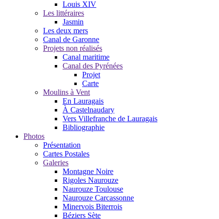
Louis XIV
Les littéraires
Jasmin
Les deux mers
Canal de Garonne
Projets non réalisés
Canal maritime
Canal des Pyrénées
Projet
Carte
Moulins à Vent
En Lauragais
À Castelnaudary
Vers Villefranche de Lauragais
Bibliographie
Photos
Présentation
Cartes Postales
Galeries
Montagne Noire
Rigoles Naurouze
Naurouze Toulouse
Naurouze Carcassonne
Minervois Biterrois
Béziers Sète