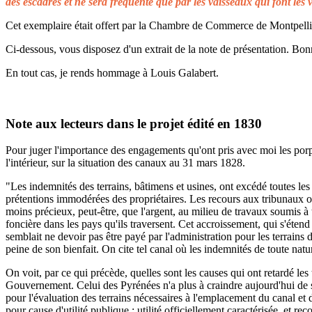
des escadres et ne sera fréquenté que par les vaisseaux qui font les 
Cet exemplaire était offert par la Chambre de Commerce de Montpellier 
Ci-dessous, vous disposez d'un extrait de la note de présentation. Bonn
En tout cas, je rends hommage à Louis Galabert.
Note aux lecteurs dans le projet édité en 1830
Pour juger l'importance des engagements qu'ont pris avec moi les porprié
l'intérieur, sur la situation des canaux au 31 mars 1828.
"Les indemnités des terrains, bâtimens et usines, ont excédé toutes les 
prétentions immodérées des propriétaires. Les recours aux tribunaux on
moins précieux, peut-être, que l'argent, au milieu de travaux soumis à t
foncière dans les pays qu'ils traversent. Cet accroissement, qui s'éten
semblait ne devoir pas être payé par l'administration pour les terrains
peine de son bienfait. On cite tel canal où les indemnités de toute natu
On voit, par ce qui précède, quelles sont les causes qui ont retardé le
Gouvernement. Celui des Pyrénées n'a plus à craindre aujourd'hui de s
pour l'évaluation des terrains nécessaires à l'emplacement du canal et 
pour cause d'utilité publique ; utilité officiellement caractérisée, et 