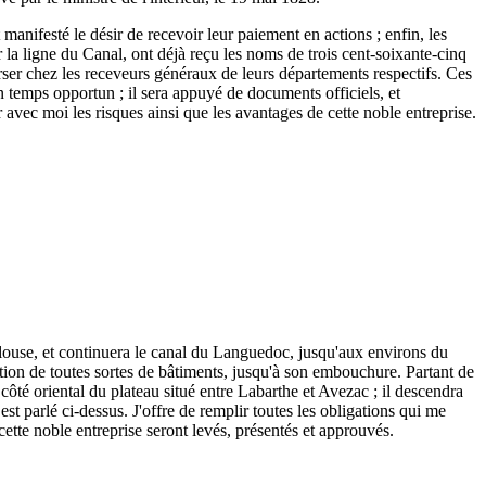
 manifesté le désir de recevoir leur paiement en actions ; enfin, les
r la ligne du Canal, ont déjà reçu les noms de trois cent-soixante-cinq
 verser chez les receveurs généraux de leurs départements respectifs. Ces
n temps opportun ; il sera appuyé de documents officiels, et
r avec moi les risques ainsi que les avantages de cette noble entreprise.
ulouse, et continuera le canal du Languedoc, jusqu'aux environs du
tion de toutes sortes de bâtiments, jusqu'à son embouchure. Partant de
ôté oriental du plateau situé entre Labarthe et Avezac ; il descendra
est parlé ci-dessus. J'offre de remplir toutes les obligations qui me
 cette noble entreprise seront levés, présentés et approuvés.