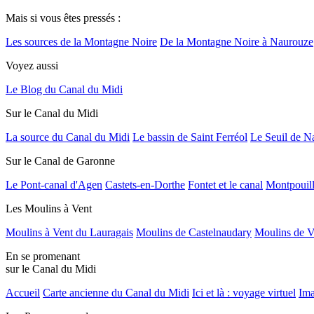
Mais si vous êtes pressés :
Les sources de la Montagne Noire
De la Montagne Noire à Naurouze
Voyez aussi
Le Blog du Canal du Midi
Sur le Canal du Midi
La source du Canal du Midi
Le bassin de Saint Ferréol
Le Seuil de N
Sur le Canal de Garonne
Le Pont-canal d'Agen
Castets-en-Dorthe
Fontet et le canal
Montpouil
Les Moulins à Vent
Moulins à Vent du Lauragais
Moulins de Castelnaudary
Moulins de V
En se promenant
sur le Canal du Midi
Accueil
Carte ancienne du Canal du Midi
Ici et là : voyage virtuel
Ima