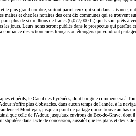
, et le plus grand nombre, surtout parmi ceux qui sont dans l'aisance, ont
 les maires et chez les notaires des cent dix communes qui se trouvent su
rit pour plus de six millions de francs (6,077,000 fr.) qu'ils sont prêts à
s les jours. Leurs noms seront publiés dans le prospectus qui paraîtra e
 la confiance des actionnaires français ou étrangers qui voudront partage
isques et périls, le Canal des Pyrénées, dont l'origine commencera à To
dour n'offre plus d'obstacles, dans aucun temps de l'année, à la naviga
udens et Montrejau, jusqu'au point de partage qui se trouve au bas du c
e, ainsi que celle de l'Adour, jusqu'aux environs du Bec-de-Grave, dont il 
nt stipulées dans l'acte de concession, aussitôt que les plans et devis de