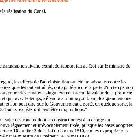
tage des côtes dont il est environné."
 la réalisation du Canal.
e paragraphe suivant, extrait du rapport fait au Roi par le ministre de
égard, les efforts de l'administration ont été impuissants contre les
aires qu'elles ont entraînés, ont ajouté encore la perte d'un temps non
L'ouverture des canaux a singulièrement accru la valeur de la propriété
 et qui, avec le temps, s'étendra sur un rayon bien plus grand encore,
ut, et l'on peut dire que le Gouvernement a porté, en quelque sorte, la
00 francs, excéderont peut être cinq millions."
au sujet des canaux dont la construction est à la charge du
rouve légalement et irrévocablement fixée, puisque les bases adoptées
rticle 16 du titre 3 de la loi du 8 mars 1810, sur les expropriations
é par le ministre de l'intérieur, le 19 mai 1828.