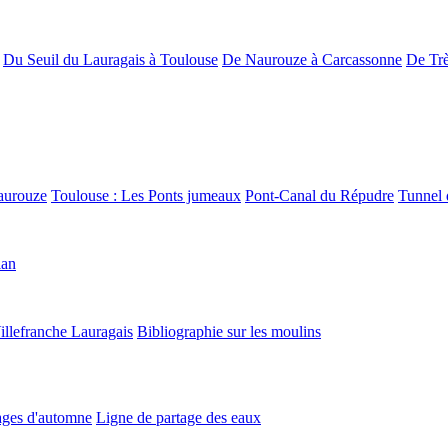
Du Seuil du Lauragais à Toulouse
De Naurouze à Carcassonne
De Trè
aurouze
Toulouse : Les Ponts jumeaux
Pont-Canal du Répudre
Tunnel 
lan
illefranche Lauragais
Bibliographie sur les moulins
ges d'automne
Ligne de partage des eaux