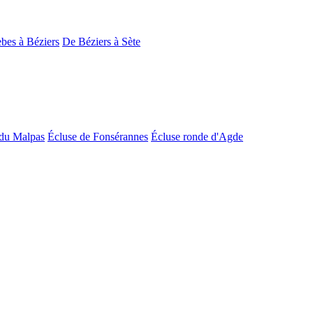
bes à Béziers
De Béziers à Sète
du Malpas
Écluse de Fonsérannes
Écluse ronde d'Agde