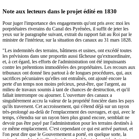
Note aux lecteurs dans le projet édité en 1830
Pour juger l'importance des engagements qu'ont pris avec moi les
porpriétaires riverains du Canal des Pyrénées, il suffit de jeter les
yeux sur le paragraphe suivant, extrait du rapport fait au Roi par le
ministre de l'intérieur, sur la situation des canaux au 31 mars 1828.
"Les indemnités des terrains, bâtimens et usines, ont excédé toutes
les prévisions dans une proportin aussi fâcheuse qu'extraordinaire,
et, à cet égard, les efforts de l'administration ont été impuissants
contre les prétentions immodérées des propriétaires. Les recours aux
tribunaux ont donné lieu partout à de longues procédures, qui, aux
sacrifices pécuniaires qu'elles ont entraînés, ont ajouté encore la
perte d'un temps non moins précieux, peut-être, que l'argent, au
milieu de travaux soumis à tant de chances de destruction, et qu'il
fallait interrompre ou ajourner. L'ouverture des canaux a
singulièrement accru la valeur de la propriété foncière dans les pays
qu'ils traversent. Cet accroissement, qui s'étend déjà sur un rayon
très-prolongé au-delà de l'emplacement des ouvrages, et qui, avec le
temps, s'étendra sur un rayon bien plus grand encore, semblait ne
devoir pas être payé par l'administration pour les terrains destinés à
ce même emplacement. C'est cependant ce qui est arrivé partout, et
l'on peut dire que le Gouvernement a porté, en quelque sorte, la