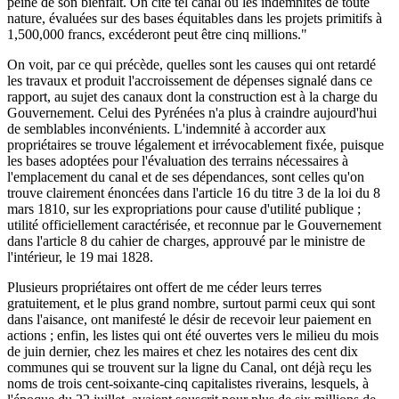
peine de son bienfait. On cite tel canal où les indemnités de toute
nature, évaluées sur des bases équitables dans les projets primitifs à
1,500,000 francs, excéderont peut être cinq millions."
On voit, par ce qui précède, quelles sont les causes qui ont retardé
les travaux et produit l'accroissement de dépenses signalé dans ce
rapport, au sujet des canaux dont la construction est à la charge du
Gouvernement. Celui des Pyrénées n'a plus à craindre aujourd'hui
de semblables inconvénients. L'indemnité à accorder aux
propriétaires se trouve légalement et irrévocablement fixée, puisque
les bases adoptées pour l'évaluation des terrains nécessaires à
l'emplacement du canal et de ses dépendances, sont celles qu'on
trouve clairement énoncées dans l'article 16 du titre 3 de la loi du 8
mars 1810, sur les expropriations pour cause d'utilité publique ;
utilité officiellement caractérisée, et reconnue par le Gouvernement
dans l'article 8 du cahier de charges, approuvé par le ministre de
l'intérieur, le 19 mai 1828.
Plusieurs propriétaires ont offert de me céder leurs terres
gratuitement, et le plus grand nombre, surtout parmi ceux qui sont
dans l'aisance, ont manifesté le désir de recevoir leur paiement en
actions ; enfin, les listes qui ont été ouvertes vers le milieu du mois
de juin dernier, chez les maires et chez les notaires des cent dix
communes qui se trouvent sur la ligne du Canal, ont déjà reçu les
noms de trois cent-soixante-cinq capitalistes riverains, lesquels, à