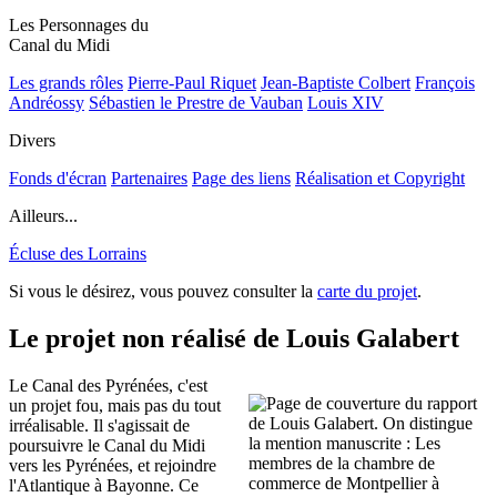
Les Personnages du
Canal du Midi
Les grands rôles
Pierre-Paul Riquet
Jean-Baptiste Colbert
François
Andréossy
Sébastien le Prestre de Vauban
Louis XIV
Divers
Fonds d'écran
Partenaires
Page des liens
Réalisation et Copyright
Ailleurs...
Écluse des Lorrains
Si vous le désirez, vous pouvez consulter la
carte du projet
.
Le projet non réalisé de Louis Galabert
Le Canal des Pyrénées, c'est
un projet fou, mais pas du tout
irréalisable. Il s'agissait de
poursuivre le Canal du Midi
vers les Pyrénées, et rejoindre
l'Atlantique à Bayonne. Ce