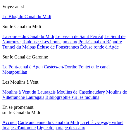
Voyez aussi
Le Blog du Canal du Midi
Sur le Canal du Midi
La source du Canal du Midi
Le bassin de Saint Ferréol
Le Seuil de
Naurouze
Toulouse : Les Ponts jumeaux
Pont-Canal du Répudre
Tunnel du Malpas
Écluse de Fonsérannes
Écluse ronde d'Agde
Sur le Canal de Garonne
Le Pont-canal d'Agen
Castets-en-Dorthe
Fontet et le canal
Montpouillan
Les Moulins à Vent
Moulins à Vent du Lauragais
Moulins de Castelnaudary
Moulins de
Villefranche Lauragais
Bibliographie sur les moulins
En se promenant
sur le Canal du Midi
Accueil
Carte ancienne du Canal du Midi
Ici et là : voyage virtuel
Images d'automne
Ligne de partage des eaux