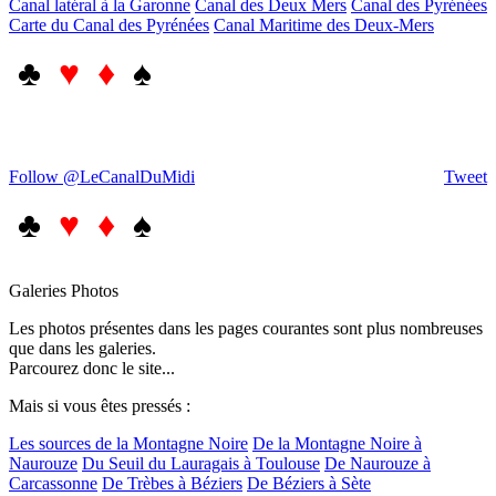
Canal latéral à la Garonne
Canal des Deux Mers
Canal des Pyrénées
Carte du Canal des Pyrénées
Canal Maritime des Deux-Mers
♣
♥ ♦
♠
Follow @LeCanalDuMidi
Tweet
♣
♥ ♦
♠
Galeries Photos
Les photos présentes dans les pages courantes sont plus nombreuses
que dans les galeries.
Parcourez donc le site...
Mais si vous êtes pressés :
Les sources de la Montagne Noire
De la Montagne Noire à
Naurouze
Du Seuil du Lauragais à Toulouse
De Naurouze à
Carcassonne
De Trèbes à Béziers
De Béziers à Sète