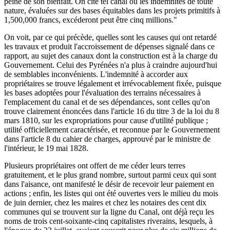
peine de son bienfait. On cite tel canal où les indemnités de toute
nature, évaluées sur des bases équitables dans les projets primitifs à
1,500,000 francs, excéderont peut être cinq millions."
On voit, par ce qui précède, quelles sont les causes qui ont retardé
les travaux et produit l'accroissement de dépenses signalé dans ce
rapport, au sujet des canaux dont la construction est à la charge du
Gouvernement. Celui des Pyrénées n'a plus à craindre aujourd'hui
de semblables inconvénients. L'indemnité à accorder aux
propriétaires se trouve légalement et irrévocablement fixée, puisque
les bases adoptées pour l'évaluation des terrains nécessaires à
l'emplacement du canal et de ses dépendances, sont celles qu'on
trouve clairement énoncées dans l'article 16 du titre 3 de la loi du 8
mars 1810, sur les expropriations pour cause d'utilité publique ;
utilité officiellement caractérisée, et reconnue par le Gouvernement
dans l'article 8 du cahier de charges, approuvé par le ministre de
l'intérieur, le 19 mai 1828.
Plusieurs propriétaires ont offert de me céder leurs terres
gratuitement, et le plus grand nombre, surtout parmi ceux qui sont
dans l'aisance, ont manifesté le désir de recevoir leur paiement en
actions ; enfin, les listes qui ont été ouvertes vers le milieu du mois
de juin dernier, chez les maires et chez les notaires des cent dix
communes qui se trouvent sur la ligne du Canal, ont déjà reçu les
noms de trois cent-soixante-cinq capitalistes riverains, lesquels, à