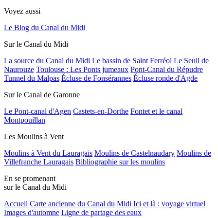
Voyez aussi
Le Blog du Canal du Midi
Sur le Canal du Midi
La source du Canal du Midi
Le bassin de Saint Ferréol
Le Seuil de
Naurouze
Toulouse : Les Ponts jumeaux
Pont-Canal du Répudre
Tunnel du Malpas
Écluse de Fonsérannes
Écluse ronde d'Agde
Sur le Canal de Garonne
Le Pont-canal d'Agen
Castets-en-Dorthe
Fontet et le canal
Montpouillan
Les Moulins à Vent
Moulins à Vent du Lauragais
Moulins de Castelnaudary
Moulins de
Villefranche Lauragais
Bibliographie sur les moulins
En se promenant
sur le Canal du Midi
Accueil
Carte ancienne du Canal du Midi
Ici et là : voyage virtuel
Images d'automne
Ligne de partage des eaux