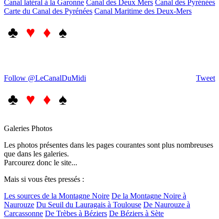
Canal latéral à la Garonne
Canal des Deux Mers
Canal des Pyrénées
Carte du Canal des Pyrénées
Canal Maritime des Deux-Mers
♣
♥ ♦
♠
Follow @LeCanalDuMidi
Tweet
♣
♥ ♦
♠
Galeries Photos
Les photos présentes dans les pages courantes sont plus nombreuses
que dans les galeries.
Parcourez donc le site...
Mais si vous êtes pressés :
Les sources de la Montagne Noire
De la Montagne Noire à
Naurouze
Du Seuil du Lauragais à Toulouse
De Naurouze à
Carcassonne
De Trèbes à Béziers
De Béziers à Sète