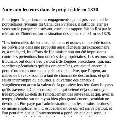
Note aux lecteurs dans le projet édité en 1830
Pour juger l'importance des engagements qu'ont pris avec moi les
porpriétaires riverains du Canal des Pyrénées, il suffit de jeter les
yeux sur le paragraphe suivant, extrait du rapport fait au Roi par le
ministre de l'intérieur, sur la situation des canaux au 31 mars 1828.
"Les indemnités des terrains, bâtimens et usines, ont excédé toutes
les prévisions dans une proportin aussi fâcheuse qu'extraordinaire,
et, à cet égard, les efforts de l'administration ont été impuissants
contre les prétentions immodérées des propriétaires. Les recours aux
tribunaux ont donné lieu partout à de longues procédures, qui, aux
sacrifices pécuniaires qu'elles ont entraînés, ont ajouté encore la
perte d'un temps non moins précieux, peut-être, que l'argent, au
milieu de travaux soumis à tant de chances de destruction, et qu'il
fallait interrompre ou ajourner. L'ouverture des canaux a
singulièrement accru la valeur de la propriété foncière dans les pays
qu'ils traversent. Cet accroissement, qui s'étend déjà sur un rayon
très-prolongé au-delà de l'emplacement des ouvrages, et qui, avec le
temps, s'étendra sur un rayon bien plus grand encore, semblait ne
devoir pas être payé par l'administration pour les terrains destinés à
ce même emplacement. C'est cependant ce qui est arrivé partout, et
l'on peut dire que le Gouvernement a porté, en quelque sorte, la