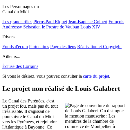
Les Personnages du
Canal du Midi
Les grands rôles
Pierre-Paul Riquet
Jean-Baptiste Colbert
François
Andréossy
Sébastien le Prestre de Vauban
Louis XIV
Divers
Fonds d'écran
Partenaires
Page des liens
Réalisation et Copyright
Ailleurs...
Écluse des Lorrains
Si vous le désirez, vous pouvez consulter la
carte du projet
.
Le projet non réalisé de Louis Galabert
Le Canal des Pyrénées, c'est
un projet fou, mais pas du tout
irréalisable. Il s'agissait de
poursuivre le Canal du Midi
vers les Pyrénées, et rejoindre
l'Atlantique à Bayonne. Ce